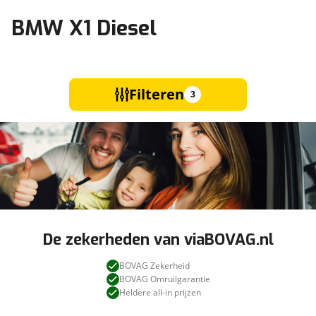
BMW X1 Diesel
Filteren
3
De zekerheden van viaBOVAG.nl
BOVAG Zekerheid
BOVAG Omruilgarantie
Heldere all-in prijzen