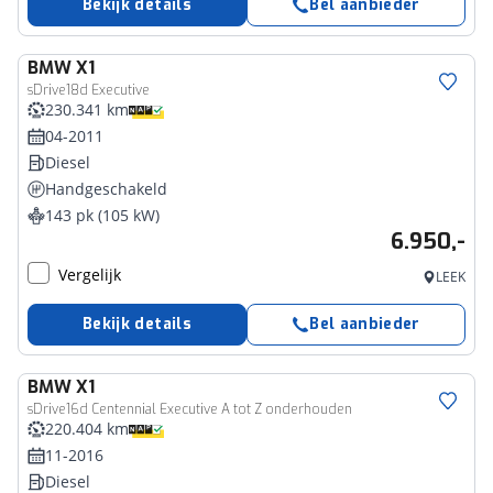
Bekijk details
Bel aanbieder
BMW
X1
sDrive18d Executive
230.341 km
04-2011
Diesel
Handgeschakeld
143 pk (105 kW)
6.950,-
Vergelijk
LEEK
Bekijk details
Bel aanbieder
BMW
X1
sDrive16d Centennial Executive A tot Z onderhouden
220.404 km
11-2016
Diesel