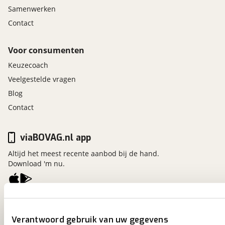
Samenwerken
Contact
Voor consumenten
Keuzecoach
Veelgestelde vragen
Blog
Contact
viaBOVAG.nl app
Altijd het meest recente aanbod bij de hand.
Download 'm nu.
viaBOVAG.nl
Kosterijland
15
Verantwoord gebruik van uw gegevens
3981 AJ
Bunnik