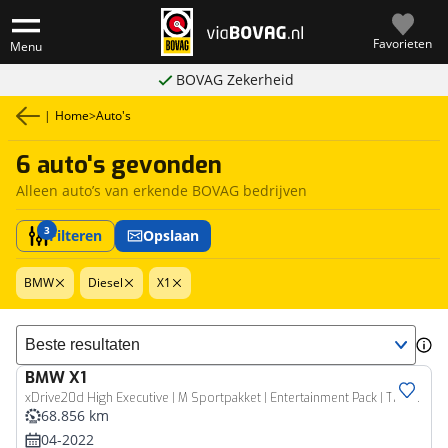
Favorieten
Menu
BOVAG Zekerheid
|
Home
>
Auto's
6 auto's gevonden
Alleen auto’s van erkende BOVAG bedrijven
3
Filteren
Opslaan
BMW
Diesel
X1
Sorteer resultaten
BMW
X1
xDrive20d High Executive | M Sportpakket | Entertainment Pack | Trekhaak | Achteruitrijcamera | Active Cruise Control | 19''
68.856 km
04-2022