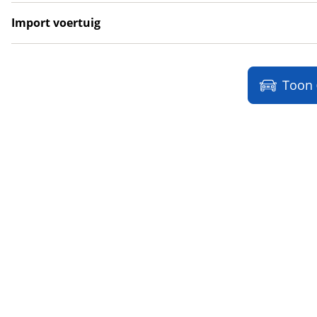
LYNKenCO
(
0
)
Import voertuig
MAN
(
19
)
Ja
(
3
)
Maserati
(
2
)
Nee
(
3
)
Max Mobiel
(
0
)
Toon
Maxus
(
2
)
Maybach
(
0
)
Mazda
(
8
)
McLaren
(
0
)
Mega
(
0
)
Mercedes-Benz
(
1651
)
MG
(
0
)
Microcar
(
21
)
Microlino
(
0
)
Mini
(
8
)
Mitsubishi
(
4
)
Mobilize
(
0
)