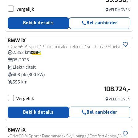
Vergelijk
VELDHOVEN
Bekijk details
Bel aanbieder
BMW
iX
xDrive45 M Sport / Panoramadak / Trekhaak / Soft-Close / Stoelventilatie / Parking Assisant Professional / Comfort Access / Adaptieve LED / Harman Kardon
2.852 km
05-2026
Elektriciteit
408 pk (300 kW)
555 km
108.724,-
Vergelijk
VELDHOVEN
Bekijk details
Bel aanbieder
BMW
iX
xDrive60 M Sport / Panoramadak Sky Lounge / Comfort Access / Stoelventilatie / Harman Kardon / Adaptieve LED / Parking Assistant Professional