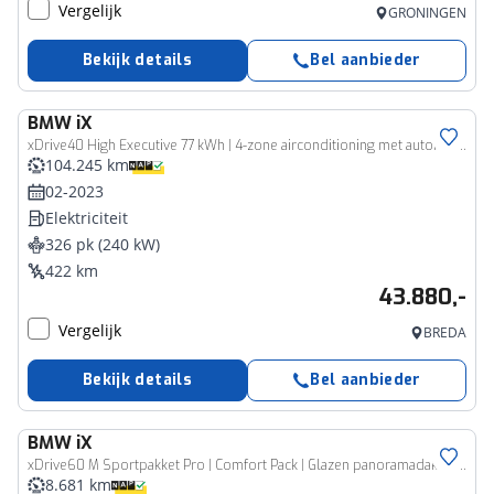
Vergelijk
GRONINGEN
Bekijk details
Bel aanbieder
BMW
iX
xDrive40 High Executive 77 kWh | 4-zone airconditioning met automatische regeling | Driving Assistant Professional | Parking Assistant | PDC voor/ achter |
104.245 km
02-2023
Elektriciteit
326 pk (240 kW)
422 km
43.880,-
Vergelijk
BREDA
Bekijk details
Bel aanbieder
BMW
iX
xDrive60 M Sportpakket Pro | Comfort Pack | Glazen panoramadak Sky Lounge | HIFI System Harman Kardon | Driving Assistant Professional |
8.681 km