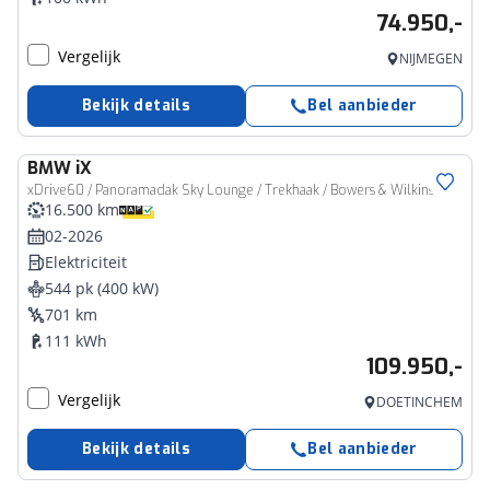
74.950,-
Vergelijk
NIJMEGEN
Bekijk details
Bel aanbieder
BMW
iX
xDrive60 / Panoramadak Sky Lounge / Trekhaak / Bowers & Wilkins / M Multifunctionele Stoelen / Parking Assistant Professional / Soft-Close
16.500 km
02-2026
Elektriciteit
544 pk (400 kW)
701 km
111 kWh
109.950,-
Vergelijk
DOETINCHEM
Bekijk details
Bel aanbieder