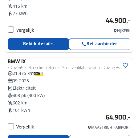
416 km
77 kWh
44.900,-
Vergelijk
NIJKERK
Bekijk details
Bel aanbieder
BMW
iX
xDrive45 Elektrische Trekhaak | Stoelventilatie voorin | Driving Assistant (plus) |
21.475 km
09-2025
Elektriciteit
408 pk (300 kW)
602 km
101 kWh
64.900,-
Vergelijk
MAASTRICHT-AIRPORT