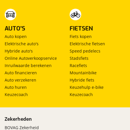
AUTO'S
FIETSEN
Auto kopen
Fiets kopen
Elektrische auto's
Elektrische fietsen
Hybride auto's
Speed pedelecs
Online Autoverkoopservice
Stadsfiets
Inruilwaarde berekenen
Racefiets
Auto financieren
Mountainbike
Auto verzekeren
Hybride fiets
Auto huren
Keuzehulp e-bike
Keuzecoach
Keuzecoach
Zekerheden
BOVAG Zekerheid