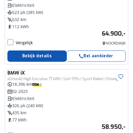
Elektriciteit
523 pk (385 kW)
632 km
112 kWh
64.900,-
Vergelijk
NOORDWIJK
Bekijk details
Bel aanbieder
BMW
iX
xDrive40 High Executive 77 kWh | SoH 99% | Sport Pakket | Driving Assistant Professional | Trekhaak |
18.396 km
02-2025
Elektriciteit
326 pk (240 kW)
435 km
77 kWh
58.950,-