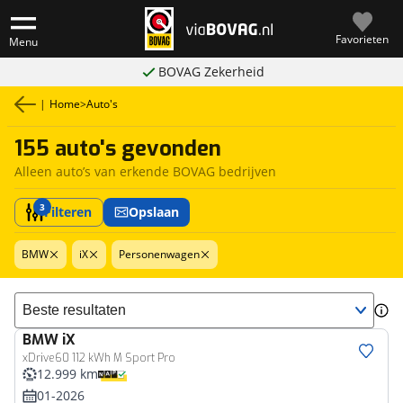
Favorieten
Menu
BOVAG Zekerheid
|
Home
>
Auto's
155 auto's gevonden
Alleen auto’s van erkende BOVAG bedrijven
3
Filteren
Opslaan
BMW
iX
Personenwagen
Sorteer resultaten
BMW
iX
xDrive60 112 kWh M Sport Pro
12.999 km
01-2026