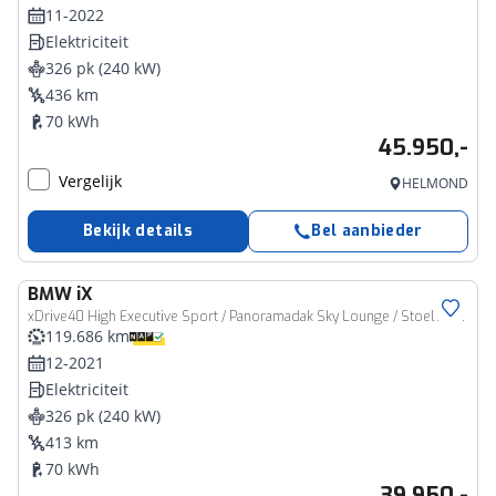
11-2022
Elektriciteit
326 pk (240 kW)
436 km
70 kWh
45.950,-
Vergelijk
HELMOND
Bekijk details
Bel aanbieder
BMW
iX
xDrive40 High Executive Sport / Panoramadak Sky Lounge / Stoelverwarming / Stoelverwarming / Soft-Close / Parking Assistant Plus
119.686 km
12-2021
Elektriciteit
326 pk (240 kW)
413 km
70 kWh
39.950,-