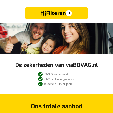
Filteren
3
De zekerheden van viaBOVAG.nl
BOVAG Zekerheid
BOVAG Omruilgarantie
Heldere all-in prijzen
Ons totale aanbod