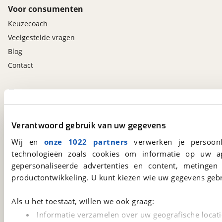
Voor consumenten
Keuzecoach
Veelgestelde vragen
Blog
Contact
viaBOVAG.nl app
Altijd het meest recente aanbod bij de hand.
Download 'm nu.
Verantwoord gebruik van uw gegevens
Wij en
onze 1022 partners
verwerken je persoonl
technologieën zoals cookies om informatie op uw a
viaBOVAG.nl
gepersonaliseerde advertenties en content, metingen
Kosterijland
15
productontwikkeling. U kunt kiezen wie uw gegevens gebr
3981 AJ
Bunnik
Een initiatief van
Als u het toestaat, willen we ook graag:
BOVAG
Informatie verzamelen over uw geografische locati