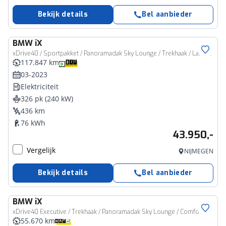
Bekijk details
Bel aanbieder
BMW
iX
xDrive40 / Sportpakket / Panoramadak Sky Lounge / Trekhaak / Laserlight / Soft-Close / Parking Assistant Professional / Comfort Access
117.847 km
03-2023
Elektriciteit
326 pk (240 kW)
436 km
76 kWh
43.950,-
Vergelijk
NIJMEGEN
Bekijk details
Bel aanbieder
BMW
iX
xDrive40 Executive / Trekhaak / Panoramadak Sky Lounge / Comfort Access / Stoelventilatie / Laserlight / Harman Kardon / Parking Assistant Plus
55.670 km