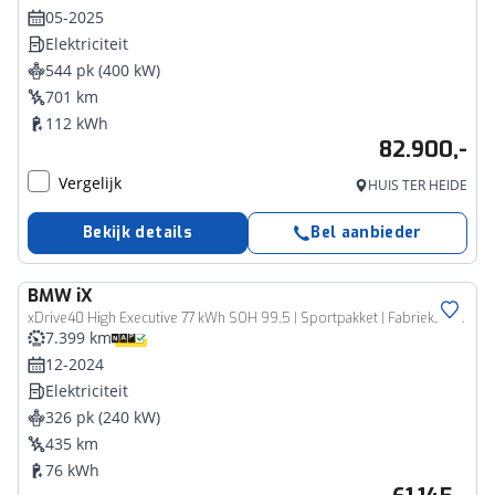
05-2025
Elektriciteit
544 pk (400 kW)
701 km
112 kWh
82.900,-
Vergelijk
HUIS TER HEIDE
Bekijk details
Bel aanbieder
BMW
iX
xDrive40 High Executive 77 kWh SOH 99,5 | Sportpakket | FabrieksGarantie | Trekhaak | Head-Up | Dashboardcamera | 360° Camera
7.399 km
12-2024
Elektriciteit
326 pk (240 kW)
435 km
76 kWh