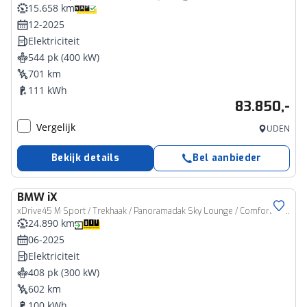
15.658 km
12-2025
Elektriciteit
544 pk (400 kW)
701 km
111 kWh
83.850,-
Vergelijk
UDEN
Bekijk details
Bel aanbieder
BMW
iX
xDrive45 M Sport / Trekhaak / Panoramadak Sky Lounge / Comfort Access / Soft-Close / Adaptieve LED / Harman Kardon / Parking Assistant Professional
24.890 km
06-2025
Elektriciteit
408 pk (300 kW)
602 km
100 kWh