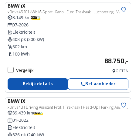
BMW
iX
xDrive45 101 kWh M-Sport | Pano | Elec. Trekhaak | Luchtvering | Verlichte gril | Stoelverw. en koeling, | Achterbankverw. | Softclose, Meesturende achteras, Harman Kardon, 36 maanden Fabrieksgarantie NL-Auto, Service Inclusive
3.149 km
07-2026
Elektriciteit
408 pk (300 kW)
602 km
100 kWh
88.750,-
Vergelijk
GIETEN
Bekijk details
Bel aanbieder
BMW
iX
xDrive40 | Driving Assistant Prof. | Trekhaak | Head-Up | Parking Assistant Plus | Harman Kardon | Comfort Access | 22'' LMV
39.439 km
01-2022
Elektriciteit
326 pk (240 kW)