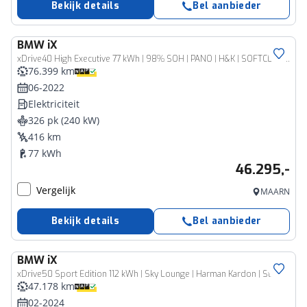
Bekijk details
Bel aanbieder
BMW
iX
xDrive40 High Executive 77 kWh | 98% SOH | PANO | H&K | SOFTCLOSE | 360º CAM | LASER LIGHT |
76.399 km
06-2022
Elektriciteit
326 pk (240 kW)
416 km
77 kWh
46.295,-
Vergelijk
MAARN
Bekijk details
Bel aanbieder
BMW
iX
xDrive50 Sport Edition 112 kWh | Sky Lounge | Harman Kardon | Stroelverwarming | Achteruitrijcamera |
47.178 km
02-2024