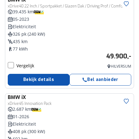
xDrive40 22 Inch / Sportpakket / Glazen Dak / Driving Prof / Comfort Acces / Harman Kardon / Getinte Ramen Achter / parking Plus / Soft Close / Warmte Comfort pakket
39.435 km
05-2023
Elektriciteit
326 pk (240 kW)
435 km
77 kWh
49.900,-
Vergelijk
HILVERSUM
Bekijk details
Bel aanbieder
BMW
iX
xDrive45 Innovation Pack
2.687 km
01-2026
Elektriciteit
408 pk (300 kW)
602 km