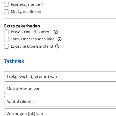
(
0
)
Fabrieksgarantie
(
44
)
Daihatsu
(
17
)
8
(
0
)
Merkgarantie
(
70
)
Daimler
(
2
)
9
(
0
)
DFSK
(
17
)
10+
(
0
)
Extra zekerheden
Dodge
(
4
)
BOVAG Onderhoudsvrij
Dongfeng
(
90
)
100% Onderhouden label
Donkervoort
(
1
)
Logische kilometerstand
DS
(
488
)
Estrima
(
1
)
Techniek
Etalian
(
0
)
Farizon
(
0
)
Trekgewicht (geremd) van
Ferrari
(
15
)
Fiat
(
2124
)
Motorinhoud van
Ford
(
7220
)
Ford USA
(
1
)
Aantal cilinders
Geely
(
125
)
2
(
0
)
Vermogen (pk) van
Genesis
(
18
)