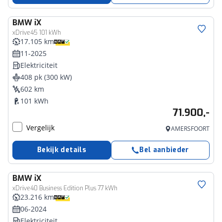
BMW
iX
xDrive45 101 kWh
17.105 km
11-2025
Elektriciteit
408 pk (300 kW)
602 km
101 kWh
71.900,-
Vergelijk
AMERSFOORT
Bekijk details
Bel aanbieder
BMW
iX
xDrive40 Business Edition Plus 77 kWh
23.216 km
06-2024
Elektriciteit