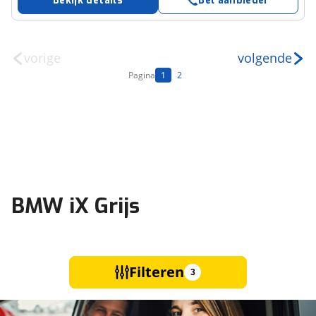
Bekijk details
Bel aanbieder
vorige
volgende
Pagina
1
2
BMW iX Grijs
Filteren
3