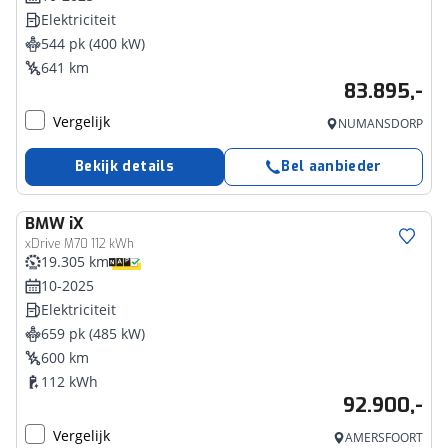
Elektriciteit
544 pk (400 kW)
641 km
83.895,-
Vergelijk
NUMANSDORP
Bekijk details
Bel aanbieder
BMW
iX
xDrive M70 112 kWh
19.305 km
10-2025
Elektriciteit
659 pk (485 kW)
600 km
112 kWh
92.900,-
Vergelijk
AMERSFOORT