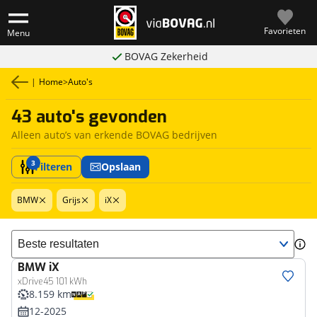
Favorieten
Menu
BOVAG Zekerheid
|
Home
>
Auto's
43 auto's gevonden
Alleen auto’s van erkende BOVAG bedrijven
3
Filteren
Opslaan
BMW
Grijs
iX
Sorteer resultaten
BMW
iX
xDrive45 101 kWh
8.159 km
12-2025