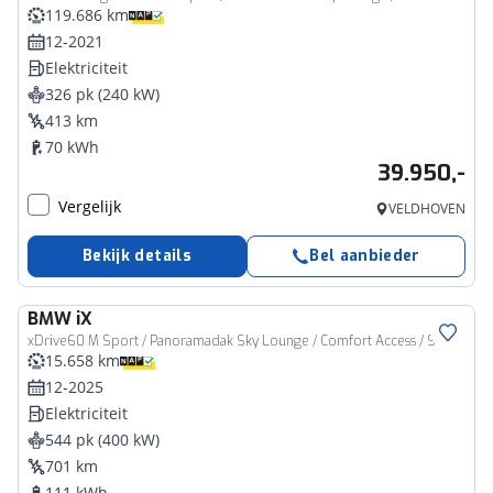
119.686 km
12-2021
Elektriciteit
326 pk (240 kW)
413 km
70 kWh
39.950,-
Vergelijk
VELDHOVEN
Bekijk details
Bel aanbieder
BMW
iX
xDrive60 M Sport / Panoramadak Sky Lounge / Comfort Access / Stoelventilatie / Harman Kardon / Adaptieve LED / Parking Assistant Professional
15.658 km
12-2025
Elektriciteit
544 pk (400 kW)
701 km
111 kWh