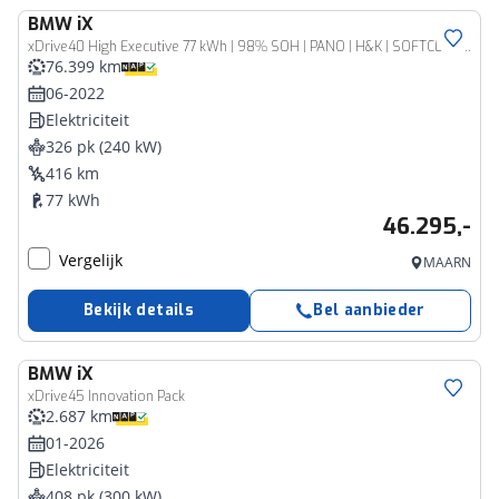
BMW
iX
xDrive40 High Executive 77 kWh | 98% SOH | PANO | H&K | SOFTCLOSE | 360º CAM | LASER LIGHT |
76.399 km
06-2022
Elektriciteit
326 pk (240 kW)
416 km
77 kWh
46.295,-
Vergelijk
MAARN
Bekijk details
Bel aanbieder
BMW
iX
xDrive45 Innovation Pack
2.687 km
01-2026
Elektriciteit
408 pk (300 kW)