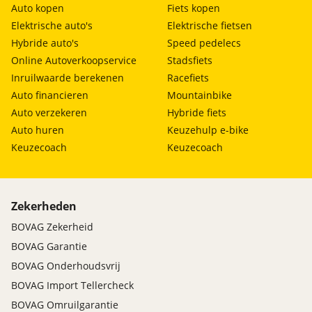
Auto kopen
Fiets kopen
Elektrische auto's
Elektrische fietsen
Hybride auto's
Speed pedelecs
Online Autoverkoopservice
Stadsfiets
Inruilwaarde berekenen
Racefiets
Auto financieren
Mountainbike
Auto verzekeren
Hybride fiets
Auto huren
Keuzehulp e-bike
Keuzecoach
Keuzecoach
Zekerheden
BOVAG Zekerheid
BOVAG Garantie
BOVAG Onderhoudsvrij
BOVAG Import Tellercheck
BOVAG Omruilgarantie