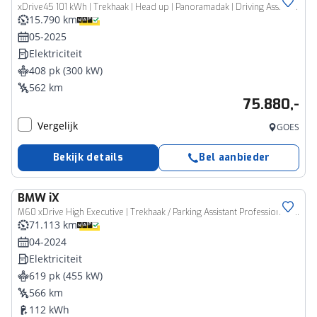
xDrive45 101 kWh | Trekhaak | Head up | Panoramadak | Driving Assistant Professional | Harman Kardon | Comfort Access | Stoelventilatie |
15.790 km
05-2025
Elektriciteit
408 pk (300 kW)
562 km
75.880,-
Vergelijk
GOES
Bekijk details
Bel aanbieder
BMW
iX
M60 xDrive High Executive | Trekhaak / Parking Assistant Professional / Harman Kardon / Panoramdak Sky Lounge
71.113 km
04-2024
Elektriciteit
619 pk (455 kW)
566 km
112 kWh