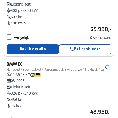
Elektriciteit
408 pk (300 kW)
602 km
100 kWh
69.950,-
Vergelijk
APELDOORN
Bekijk details
Bel aanbieder
BMW
iX
xDrive40 / Sportpakket / Panoramadak Sky Lounge / Trekhaak / Laserlight / Soft-Close / Parking Assistant Professional / Comfort Access
117.847 km
03-2023
Elektriciteit
326 pk (240 kW)
436 km
76 kWh
43.950,-