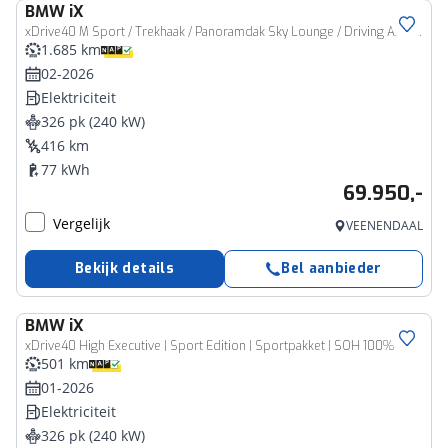
BMW
iX
xDrive40 M Sport / Trekhaak / Panoramdak Sky Lounge / Driving Assistant Professional / Parking Assistant Plus / Luchtvering / Soft-Close / Stoelventilatie / BMW Laserlicht / Harman Kardon / 22 Inch
1.685 km
02-2026
Elektriciteit
326 pk (240 kW)
416 km
77 kWh
69.950,-
Vergelijk
VEENENDAAL
Bekijk details
Bel aanbieder
BMW
iX
xDrive40 High Executive | Sport Edition | Sportpakket | SOH 100%
501 km
01-2026
Elektriciteit
326 pk (240 kW)