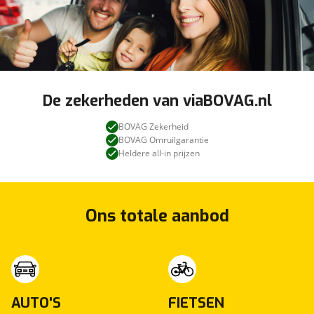
De zekerheden van viaBOVAG.nl
BOVAG Zekerheid
BOVAG Omruilgarantie
Heldere all-in prijzen
Ons totale aanbod
AUTO'S
FIETSEN