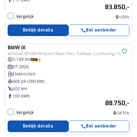
83.850,-
Vergelijk
UDEN
Bekijk details
Bel aanbieder
BMW
iX
xDrive45 101 kWh M-Sport | Pano | Elec. Trekhaak | Luchtvering | Verlichte gril | Stoelverw. en koeling, | Achterbankverw. | Softclose, Meesturende achteras, Harman Kardon, 36 maanden Fabrieksgarantie NL-Auto, Service Inclusive
3.149 km
07-2026
Elektriciteit
408 pk (300 kW)
602 km
100 kWh
88.750,-
Vergelijk
GIETEN
Bekijk details
Bel aanbieder