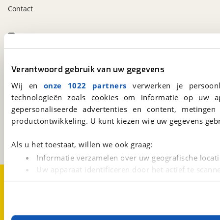
Contact
viaBOVAG.nl app
Altijd het meest recente aanbod bij de hand.
Download 'm nu.
Verantwoord gebruik van uw gegevens
Wij en
onze 1022 partners
verwerken je persoonl
technologieën zoals cookies om informatie op uw a
viaBOVAG.nl
gepersonaliseerde advertenties en content, metingen
Kosterijland
15
productontwikkeling. U kunt kiezen wie uw gegevens gebr
3981 AJ
Bunnik
Een initiatief van
BOVAG
Als u het toestaat, willen we ook graag:
Informatie verzamelen over uw geografische locati
Uw apparaat identificeren door het actief te scann
Over viaBOVAG.nl
Disclaimer- en Privacyverklaring
Lees meer over hoe uw persoonlijke gegevens worden ve
Cookievoorkeuren
Vacatures
U kunt uw toestemming op elk moment wijzigen of intrekk
Met cookies en vergelijkbare technieken zorgen we voor 