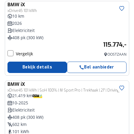
BMW
iX
xDrive45 101 kWh
10 km
2026
Elektriciteit
408 pk (300 kW)
115.774,-
Vergelijk
OOSTZAAN
Bekijk details
Bel aanbieder
BMW
iX
xDrive45 101 kWh | SoH 100% | M Sport Pro | Trekhaak | 21" | Driving Assistant Professional | Stuurverwarming |
21.419 km
10-2025
Elektriciteit
408 pk (300 kW)
602 km
101 kWh