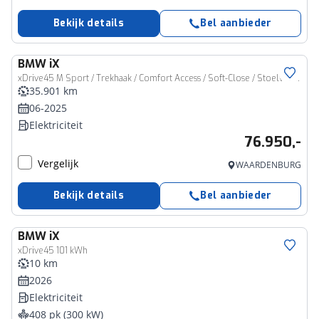
Bekijk details
Bel aanbieder
BMW
iX
xDrive45 M Sport / Trekhaak / Comfort Access / Soft-Close / Stoelventilatie / Adaptieve LED / Harman Kardon / Parking Assistant Professional
35.901 km
06-2025
Elektriciteit
76.950,-
Vergelijk
WAARDENBURG
Bekijk details
Bel aanbieder
BMW
iX
xDrive45 101 kWh
10 km
2026
Elektriciteit
408 pk (300 kW)