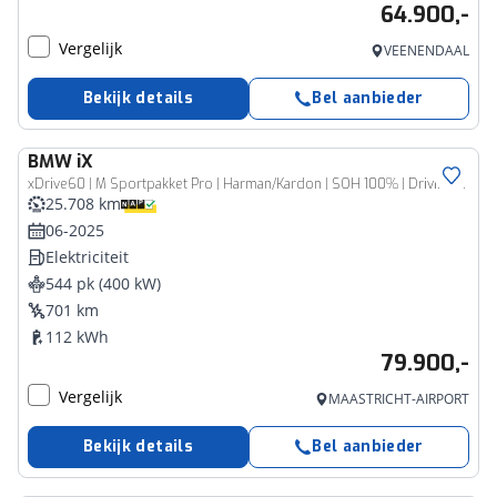
64.900,-
Vergelijk
VEENENDAAL
Bekijk details
Bel aanbieder
BMW
iX
xDrive60 | M Sportpakket Pro | Harman/Kardon | SOH 100% | Driving Assistant Professional | Trekhaak
25.708 km
06-2025
Elektriciteit
544 pk (400 kW)
701 km
112 kWh
79.900,-
Vergelijk
MAASTRICHT-AIRPORT
Bekijk details
Bel aanbieder