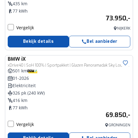
435 km
77 kWh
73.950,-
Vergelijk
NIJKERK
Bekijk details
Bel aanbieder
BMW
iX
xDrive40 | SoH 100% | Sportpakket | Glazen Panoramadak Sky Lounge | Integral Active Steering | Stuur- & Stoelverwarming | Harman Kardon | 21" Aerodynamic | Stoelventilatie
501 km
01-2026
Elektriciteit
326 pk (240 kW)
416 km
77 kWh
69.850,-
Vergelijk
GRONINGEN