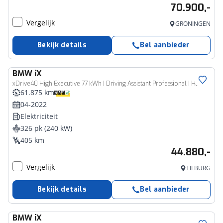
70.900,-
Vergelijk
GRONINGEN
Bekijk details
Bel aanbieder
BMW
iX
xDrive40 High Executive 77 kWh | Driving Assistant Professional | Harman Kardon | Voorstoelen/Stuurwielrand verwarmd | Head-up display
61.875 km
04-2022
Elektriciteit
326 pk (240 kW)
405 km
44.880,-
Vergelijk
TILBURG
Bekijk details
Bel aanbieder
BMW
iX