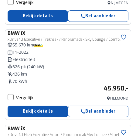
Vergelijk
NIJMEGEN
Bekijk details
Bel aanbieder
BMW
iX
xDrive40 Executive / Trekhaak / Panoramadak Sky Lounge / Comfort Access / Stoelventilatie / Laserlight / Harman Kardon / Parking Assistant Plus
55.670 km
11-2022
Elektriciteit
326 pk (240 kW)
436 km
70 kWh
45.950,-
Vergelijk
HELMOND
Bekijk details
Bel aanbieder
BMW
iX
xDrive40 High Executive Sport / Panoramadak Sky Lounge / Stoelverwarming / Stoelverwarming / Soft-Close / Parking Assistant Plus