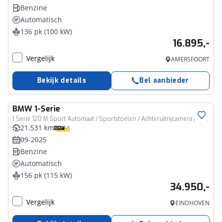
Benzine
Automatisch
136 pk (100 kW)
16.895,-
Vergelijk
AMERSFOORT
Bekijk details
Bel aanbieder
BMW
1-Serie
1 Serie 120 M Sport Automaat / Sportstoelen / Achteruitrijcamera / M Adaptief onderstel / Parking Assistant / Stuurverwarming
21.531 km
09-2025
Benzine
Automatisch
156 pk (115 kW)
34.950,-
Vergelijk
EINDHOVEN