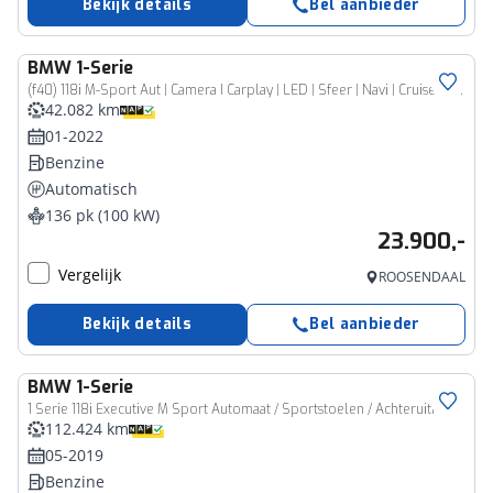
Bekijk details
Bel aanbieder
BMW
1-Serie
(f40) 118i M-Sport Aut | Camera I Carplay | LED | Sfeer | Navi | Cruise I Climate I HIFI I
42.082 km
01-2022
Benzine
Automatisch
136 pk (100 kW)
23.900,-
Vergelijk
ROOSENDAAL
Bekijk details
Bel aanbieder
BMW
1-Serie
1 Serie 118i Executive M Sport Automaat / Sportstoelen / Achteruitrijcamera / Adaptieve LED / M Sportonderstel / Navigatie Professional / Stoelverwarming
112.424 km
05-2019
Benzine