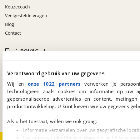
Keuzecoach
Veelgestelde vragen
Blog
Contact
viaBOVAG.nl app
Altijd het meest recente aanbod bij de hand.
Download 'm nu.
Verantwoord gebruik van uw gegevens
Wij en
onze 1022 partners
verwerken je persoonl
technologieën zoals cookies om informatie op uw a
viaBOVAG.nl
gepersonaliseerde advertenties en content, metingen
Kosterijland
15
productontwikkeling. U kunt kiezen wie uw gegevens gebr
3981 AJ
Bunnik
Een initiatief van
BOVAG
Als u het toestaat, willen we ook graag:
Informatie verzamelen over uw geografische locati
Uw apparaat identificeren door het actief te scann
Over viaBOVAG.nl
Disclaimer- en Privacyverklaring