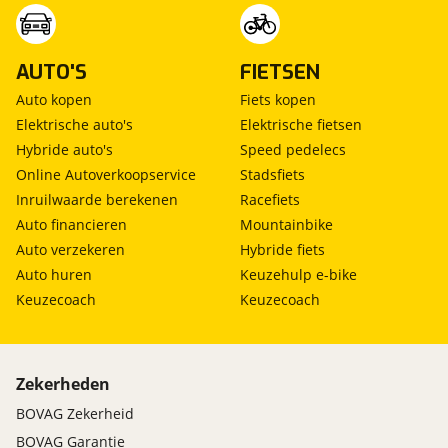
AUTO'S
FIETSEN
Auto kopen
Fiets kopen
Elektrische auto's
Elektrische fietsen
Hybride auto's
Speed pedelecs
Online Autoverkoopservice
Stadsfiets
Inruilwaarde berekenen
Racefiets
Auto financieren
Mountainbike
Auto verzekeren
Hybride fiets
Auto huren
Keuzehulp e-bike
Keuzecoach
Keuzecoach
Zekerheden
BOVAG Zekerheid
BOVAG Garantie