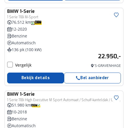
BMW
1-Serie
1 Serie 118i M-Sport
76.512 km
12-2020
Benzine
Automatisch
136 pk (100 kW)
22.950,-
Vergelijk
'S-GRAVENHAGE
Bekijk details
Bel aanbieder
BMW
1-Serie
1 Serie 118i High Executive M Sport Automaat / Schuif-kanteldak / Comfort Access / Sportstoelen / Harman-Kardon / LED
51.980 km
10-2018
Benzine
Automatisch