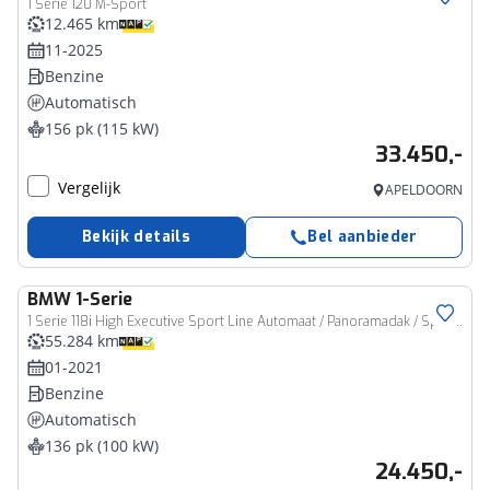
1 Serie 120 M-Sport
12.465 km
11-2025
Benzine
Automatisch
156 pk (115 kW)
33.450,-
Vergelijk
APELDOORN
Bekijk details
Bel aanbieder
BMW
1-Serie
1 Serie 118i High Executive Sport Line Automaat / Panoramadak / Sportstoelen / Comfort Access / Achteruitrijcamera / Head-Up
55.284 km
01-2021
Benzine
Automatisch
136 pk (100 kW)
24.450,-