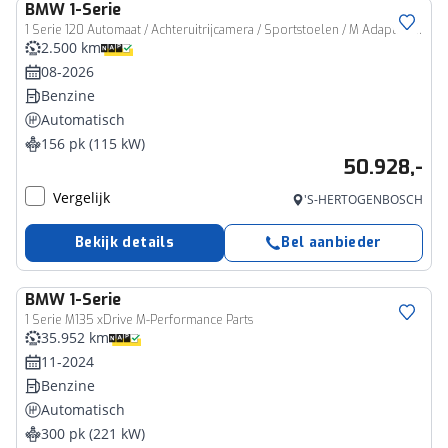
BMW
1-Serie
1 Serie 120 Automaat / Achteruitrijcamera / Sportstoelen / M Adaptief onderstel / Adaptieve LED / Stoelverwarming
2.500 km
08-2026
Benzine
Automatisch
156 pk (115 kW)
50.928,-
Vergelijk
'S-HERTOGENBOSCH
Bekijk details
Bel aanbieder
BMW
1-Serie
1 Serie M135 xDrive M-Performance Parts
35.952 km
11-2024
Benzine
Automatisch
300 pk (221 kW)