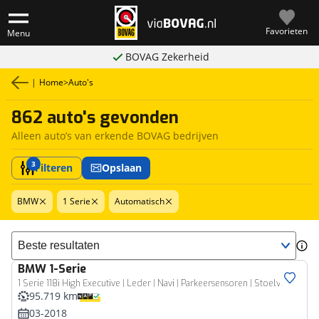
Favorieten
Menu
BOVAG Zekerheid
|
Home
>
Auto's
862 auto's gevonden
Alleen auto’s van erkende BOVAG bedrijven
3
Filteren
Opslaan
BMW
1 Serie
Automatisch
Sorteer resultaten
BMW
1-Serie
1 Serie 118i High Executive | Leder | Navi | Parkeersensoren | Stoelverwarming | Keyless | Cruise Control
95.719 km
03-2018