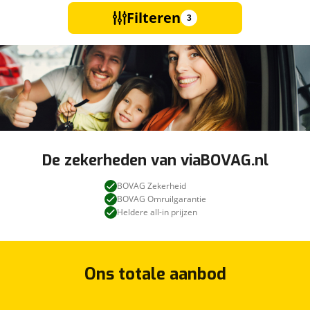
Filteren
3
De zekerheden van viaBOVAG.nl
BOVAG Zekerheid
BOVAG Omruilgarantie
Heldere all-in prijzen
Ons totale aanbod