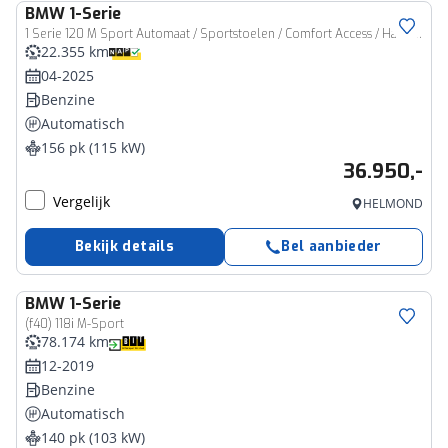
BMW
1-Serie
1 Serie 120 M Sport Automaat / Sportstoelen / Comfort Access / Harman-Kardon / Adaptieve LED / Getint glas
22.355 km
04-2025
Benzine
Automatisch
156 pk (115 kW)
36.950,-
Vergelijk
HELMOND
Bekijk details
Bel aanbieder
BMW
1-Serie
(f40) 118i M-Sport
78.174 km
12-2019
Benzine
Automatisch
140 pk (103 kW)