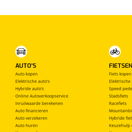
Lancia
(
48
)
Land Rover
(
1100
)
Leaf
(
1
)
Leapmotor
(
458
)
Levc
(
3
)
Lexus
(
555
)
Ligier
(
93
)
Lincoln
(
1
)
AUTO'S
FIETSE
LINKTOUR
(
6
)
Auto kopen
Fiets kopen
Lotus
(
12
)
Elektrische auto's
Elektrische 
Lynk & Co
(
1011
)
Hybride auto's
Speed pede
Lynk & Co DTM Shadow Edition
(
1
)
Online Autoverkoopservice
Stadsfiets
LYNKenCO
Inruilwaarde berekenen
Racefiets
(
1
)
Auto financieren
Mountainbi
MAN
(
19
)
Auto verzekeren
Hybride fie
Maserati
(
48
)
Auto huren
Keuzehulp 
Max Mobiel
(
1
)