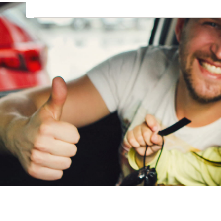
GMC
(
4
)
Goupil
(
2
)
Honda
(
570
)
Hongqi
(
13
)
Hyundai
(
3685
)
Ineos
(
4
)
Infiniti
(
7
)
Isuzu
(
6
)
Iveco
(
30
)
JAC
(
2
)
Jaecoo
(
267
)
Jaguar
(
144
)
Jeep
(
1034
)
KGM
(
35
)
Kia
(
8603
)
Lamborghini
(
14
)