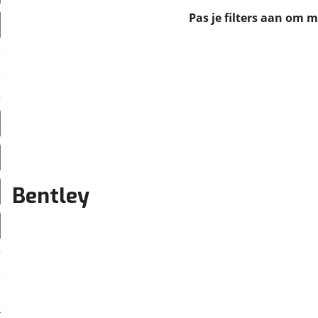
erbeteren. We tonen je graag relevante advertenties en geb
Pas je filters aan om 
ag op en buiten onze website volgt – uiteraard op anoni
laimer en privacyverklaring
. Als je weigert, plaatsen we a
che cookies. Je voorkeuren kun je later altijd aan
Bentley