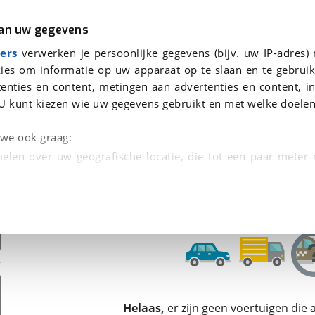
r
Kampeer
van uw gegevens
ers
verwerken je persoonlijke gegevens (bijv. uw IP-adres)
ies om informatie op uw apparaat op te slaan en te gebruik
enties en content, metingen aan advertenties en content, in
en
U kunt kiezen wie uw gegevens gebruikt en met welke doelen
n we ook graag:
elen over uw geografische locatie, die tot een paar meter
entificeren door het actief te scannen op specifieke
 persoonlijke gegevens worden verwerkt en stel uw voo
unt uw toestemming op elk moment wijzigen of in
kbare technieken zorgen we voor een betere en meer persoon
Helaas,
er zijn geen voertuigen die
en ervoor dat de website goed werkt. Ook gebruiken we anal