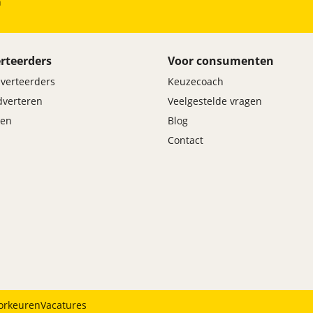
h
rteerders
Voor consumenten
dverteerders
Keuzecoach
adverteren
Veelgestelde vragen
en
Blog
Contact
orkeuren
Vacatures