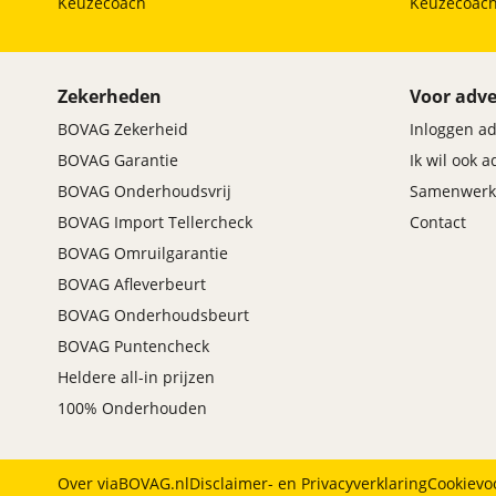
Keuzecoach
Keuzecoac
Maxus
(
95
)
Maybach
(
2
)
Mazda
(
2790
)
Zekerheden
Voor adve
McLaren
(
4
)
BOVAG Zekerheid
Inloggen a
Mega
(
1
)
BOVAG Garantie
Ik wil ook 
Mercedes-Benz
(
8113
)
BOVAG Onderhoudsvrij
Samenwerk
MG
(
748
)
BOVAG Import Tellercheck
Contact
Microcar
(
21
)
BOVAG Omruilgarantie
Microlino
(
4
)
BOVAG Afleverbeurt
Mini
(
2380
)
BOVAG Onderhoudsbeurt
Mitsubishi
(
1393
)
BOVAG Puntencheck
Mobilize
(
4
)
Heldere all-in prijzen
Morgan
(
1
)
100% Onderhouden
Morris
(
1
)
Motion
(
8
)
Musso
(
1
)
Over viaBOVAG.nl
Disclaimer- en Privacyverklaring
Cookievo