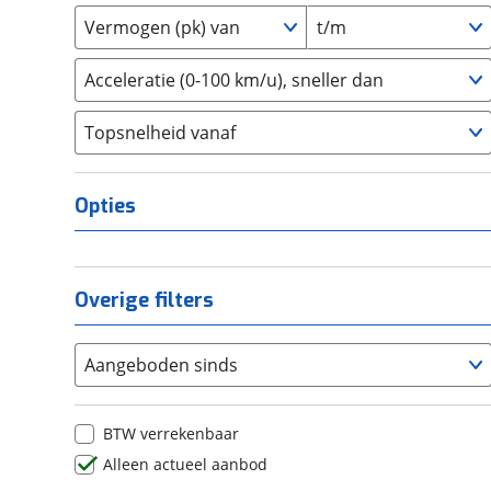
2
(
0
)
Daihatsu
(
19
)
Vermogen (pk) van
t/m
3
(
0
)
Daimler
(
2
)
4
(
0
)
DFSK
(
20
)
Acceleratie (0-100 km/u), sneller dan
5
(
0
)
Dodge
(
110
)
Topsnelheid vanaf
6
(
0
)
Dongfeng
(
92
)
8
(
0
)
Donkervoort
(
1
)
10+
(
0
)
DS
(
495
)
Opties
Estrima
(
2
)
Etalian
(
0
)
Farizon
(
3
)
Overige filters
Ferrari
(
15
)
Fiat
(
2461
)
Aangeboden sinds
Ford
(
8573
)
Ford USA
(
3
)
BTW verrekenbaar
Geely
(
121
)
Alleen actueel aanbod
Genesis
(
17
)