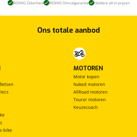
BOVAG Zekerheid
BOVAG Omruilgarantie
Heldere all-in prijzen
Ons totale aanbod
N
MOTOREN
Motor kopen
fietsen
Naked motoren
lecs
AllRoad motoren
Tourer motoren
Keuzecoach
ke
ts
e-bike