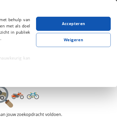
Over viaBOVAG.nl
 met behulp van
Accepteren
en met als doel
zicht in publiek
.
Bentley
Weigeren
Wis alle filters
Zoekopdracht opslaan
 nauwkeurig kan
 eigenschappen
rkeuren in het
trekken in de
lijke ervaring.
 aan jouw zoekopdracht voldoen.
ytische cookies