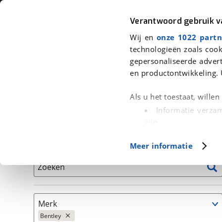
Auto
Fiets
Moto
Verantwoord gebruik 
Wij en
onze 1022 partn
<
Terug
|
Home
>
Auto's
technologieën zoals cook
gepersonaliseerde advert
We hebben 0 auto's voor je gevond
en productontwikkeling. 
Alleen auto’s van erkende BOVAG bedrijven
Als u het toestaat, wille
Informatie verzam
zijn
Uw apparaat id
Basisgegevens
Meer informatie
(fingerprinting)
Lees meer over hoe uw
Zoeken
detailgedeelte
in. U k
Cookieverklaring.
Merk
Met cookies en vergelij
Bentley
Functionele cookies zorg