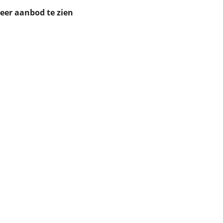
ruiken daarvoor
meer aanbod te zien
eme basis. Meer
lleen functionele
passen via de