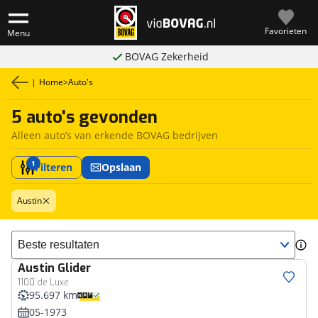
Favorieten
Menu
BOVAG Zekerheid
|
Home
>
Auto's
5 auto's gevonden
Alleen auto’s van erkende BOVAG bedrijven
1
Filteren
Opslaan
Austin
Sorteer resultaten
Austin
Glider
1100 de Luxe
95.697 km
05-1973