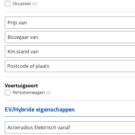
Ford
(
8557
)
Occasion
(
5
)
Hyundai
(
3665
)
Kia
(
8568
)
Prijs van
Mazda
(
2856
)
Mercedes-Benz
(
8098
)
Bouwjaar van
Mini
(
2363
)
Km.stand van
Nissan
(
2861
)
Opel
(
6178
)
Postcode of plaats
Peugeot
(
7202
)
Renault
(
7973
)
Voertuigsoort
Seat
(
2315
)
Personenwagen
(
5
)
SKODA
(
3245
)
Suzuki
(
2718
)
EV/Hybride eigenschappen
Toyota
(
8472
)
Volkswagen
(
11340
)
Actieradius Elektrisch vanaf
Volvo
(
5842
)
Alle merken