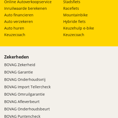
Online Autoverkoopservice
Stadsfiets
Inruilwaarde berekenen
Racefiets
Auto financieren
Mountainbike
Auto verzekeren
Hybride fiets
Auto huren
Keuzehulp e-bike
Keuzecoach
Keuzecoach
Zekerheden
BOVAG Zekerheid
BOVAG Garantie
BOVAG Onderhoudsvrij
BOVAG Import Tellercheck
BOVAG Omruilgarantie
BOVAG Afleverbeurt
BOVAG Onderhoudsbeurt
BOVAG Puntencheck