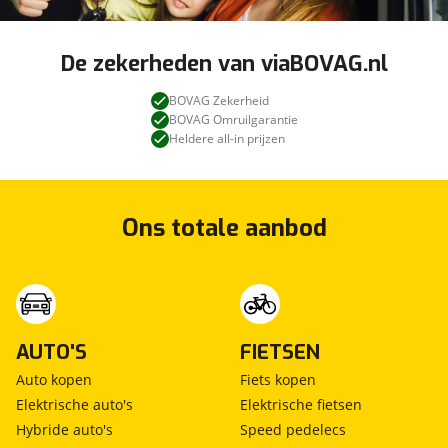
De zekerheden van viaBOVAG.nl
BOVAG Zekerheid
BOVAG Omruilgarantie
Heldere all-in prijzen
Ons totale aanbod
AUTO'S
FIETSEN
Auto kopen
Fiets kopen
Elektrische auto's
Elektrische fietsen
Hybride auto's
Speed pedelecs