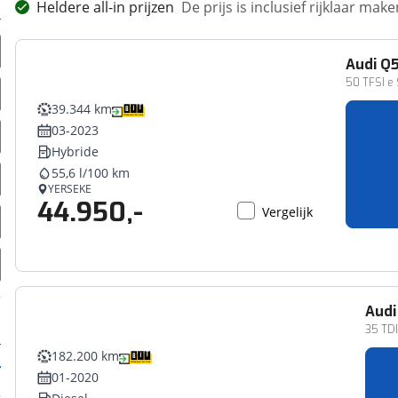
Heldere all-in prijzen
De prijs is inclusief rijklaar ma
Audi
Q
50 TFSI e S
39.344 km
03-2023
Hybride
55,6 l/100 km
YERSEKE
44.950,-
Vergelijk
Audi
35 TDI
182.200 km
01-2020