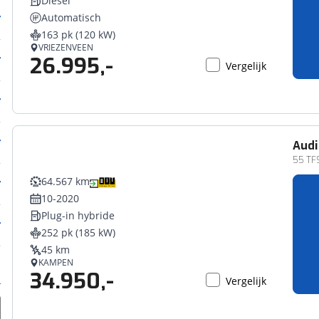
Diesel
Automatisch
163 pk (120 kW)
VRIEZENVEEN
26.995,-
Vergelijk
Audi
55 TFS
64.567 km
10-2020
Plug-in hybride
252 pk (185 kW)
45 km
KAMPEN
34.950,-
Vergelijk