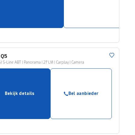
ruiken daarvoor
eme basis. Meer
lleen functionele
passen via de
Q5
I S-Line ABT | Panorama | 21" LM | Carplay | Camera
Bekijk details
Bel aanbieder