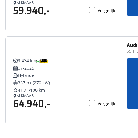
ALKMAAR
59.940,-
Vergelijk
Audi
55 TFS
9.434 km
07-2025
Hybride
367 pk (270 kW)
41,7 l/100 km
ALKMAAR
64.940,-
Vergelijk