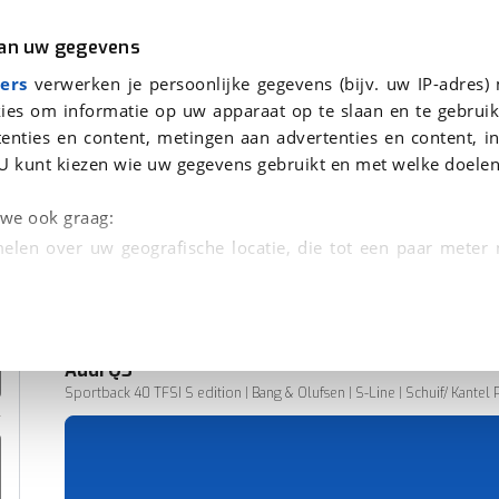
r
Kampeer
van uw gegevens
ers
verwerken je persoonlijke gegevens (bijv. uw IP-adres)
ies om informatie op uw apparaat op te slaan en te gebruik
enties en content, metingen aan advertenties en content, in
onden
U kunt kiezen wie uw gegevens gebruikt en met welke doelen
n we ook graag:
elen over uw geografische locatie, die tot een paar meter
entificeren door het actief te scannen op specifieke
 persoonlijke gegevens worden verwerkt en stel uw voo
Audi
Q5
unt uw toestemming op elk moment wijzigen of in
Sportback 40 TFSI S edition | Bang & Olufsen | S-Line | Schuif/ Kante
98.571 km
08-2022
kbare technieken zorgen we voor een betere en meer persoon
Benzine
en ervoor dat de website goed werkt. Ook gebruiken we anal