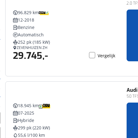
2.0 TF
96.829 km
12-2018
Benzine
Automatisch
252 pk (185 kW)
ZEVENHUIZEN ZH
29.745,-
Vergelijk
Audi
50 TFS
18.945 km
07-2025
Hybride
299 pk (220 kW)
55,6 l/100 km