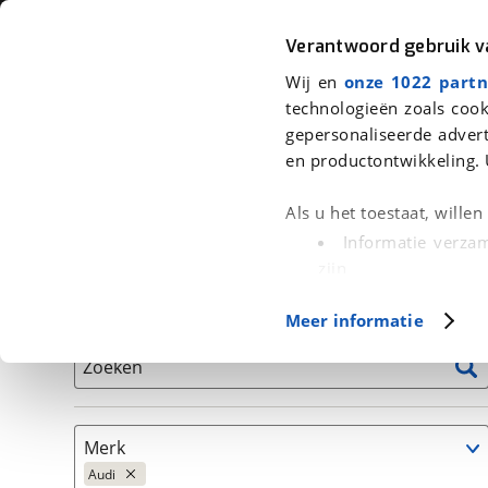
Auto
Fiets
Moto
Verantwoord gebruik 
Wij en
onze 1022 partn
<
Terug
|
Home
>
Auto's
technologieën zoals cook
gepersonaliseerde advert
We hebben 507 auto's voor je gev
en productontwikkeling. 
Alleen auto’s van erkende BOVAG bedrijven
Als u het toestaat, wille
Informatie verzam
zijn
Uw apparaat id
Basisgegevens
Meer informatie
(fingerprinting)
Lees meer over hoe uw
Zoeken
detailgedeelte
in. U k
Cookieverklaring.
Merk
Met cookies en vergelij
Audi
Functionele cookies zorg