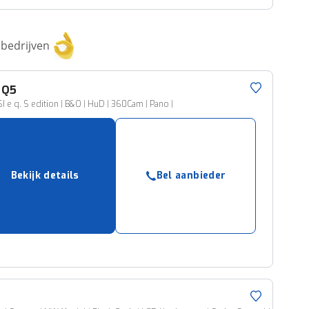
bedrijven
Q5
I e q. S edition | B&O | HuD | 360Cam | Pano |
Bekijk details
Bel aanbieder