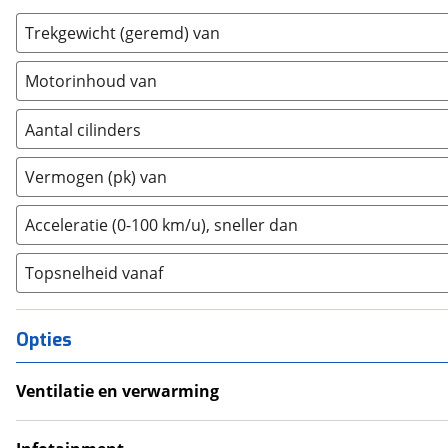
DS
(
432
)
Trekgewicht (geremd) van
Estrima
(
2
)
Etalian
(
0
)
Motorinhoud van
Farizon
(
3
)
Ferrari
(
11
)
Aantal cilinders
Fiat
(
997
)
2
(
0
)
Vermogen (pk) van
Ford
(
4817
)
3
(
0
)
Ford USA
(
3
)
4
(
0
)
Acceleratie (0-100 km/u), sneller dan
Geely
(
120
)
5
(
0
)
Genesis
(
17
)
Topsnelheid vanaf
6
(
0
)
GMC
(
4
)
8
(
5
)
Goupil
(
2
)
10+
(
0
)
Opties
Honda
(
478
)
Hongqi
(
13
)
Ventilatie en verwarming
Hyundai
(
2372
)
Airco
Ineos
(
4
)
Climate Control