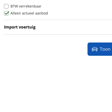
Ligier
(
96
)
BTW verrekenbaar
Lincoln
(
0
)
Alleen actueel aanbod
LINKTOUR
(
6
)
Lotus
(
10
)
Import voertuig
Lynk & Co
(
1004
)
Ja
(
2
)
Lynk & Co DTM Shadow Edition
(
1
)
Nee
(
1
)
LYNKenCO
(
1
)
Toon
MAN
(
13
)
Maserati
(
47
)
Max Mobiel
(
1
)
Maxus
(
97
)
Maybach
(
2
)
Mazda
(
1849
)
McLaren
(
4
)
Mega
(
1
)
Mercedes-Benz
(
7575
)