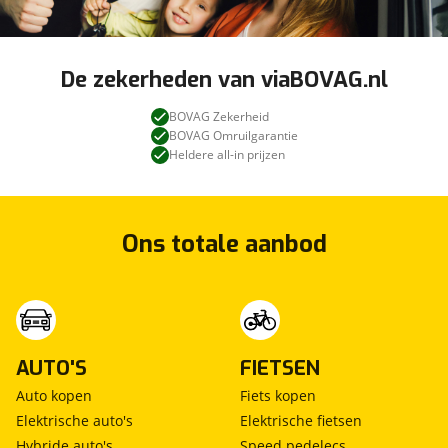
De zekerheden van viaBOVAG.nl
BOVAG Zekerheid
BOVAG Omruilgarantie
Heldere all-in prijzen
Ons totale aanbod
AUTO'S
FIETSEN
Auto kopen
Fiets kopen
Elektrische auto's
Elektrische fietsen
Hybride auto's
Speed pedelecs