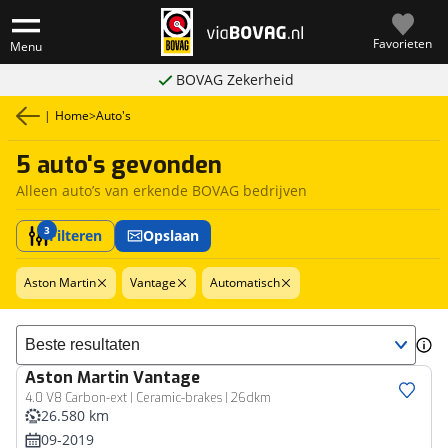
Favorieten
Menu
BOVAG Zekerheid
|
Home
>
Auto's
5 auto's gevonden
Alleen auto’s van erkende BOVAG bedrijven
3
Filteren
Opslaan
Aston Martin
Vantage
Automatisch
Sorteer resultaten
Aston Martin
Vantage
4.0 V8 Carbon-ext | Ceramic-brakes | 26dkm
26.580 km
09-2019