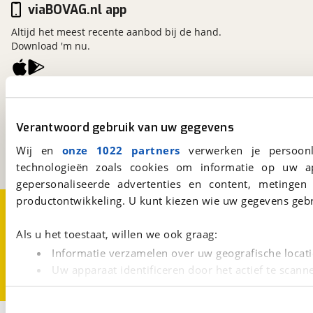
viaBOVAG.nl app
Altijd het meest recente aanbod bij de hand.
Download 'm nu.
viaBOVAG.nl
Kosterijland
15
Verantwoord gebruik van uw gegevens
3981 AJ
Bunnik
Een initiatief van
Wij en
onze 1022 partners
verwerken je persoonl
BOVAG
technologieën zoals cookies om informatie op uw a
gepersonaliseerde advertenties en content, metingen
productontwikkeling. U kunt kiezen wie uw gegevens gebr
Over viaBOVAG.nl
Disclaimer- en Privacyverklaring
Cookievoorkeuren
Vacatures
Als u het toestaat, willen we ook graag:
Informatie verzamelen over uw geografische locati
Uw apparaat identificeren door het actief te scann
Lees meer over hoe uw persoonlijke gegevens worden ve
U kunt uw toestemming op elk moment wijzigen of intrekk