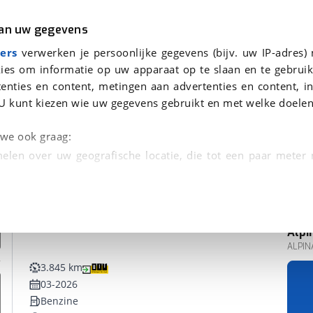
r
Kampeer
van uw gegevens
ers
verwerken je persoonlijke gegevens (bijv. uw IP-adres)
ies om informatie op uw apparaat op te slaan en te gebruik
enties en content, metingen aan advertenties en content, in
den
U kunt kiezen wie uw gegevens gebruikt en met welke doelen
n we ook graag:
elen over uw geografische locatie, die tot een paar meter
entificeren door het actief te scannen op specifieke
 persoonlijke gegevens worden verwerkt en stel uw voo
Alpi
unt uw toestemming op elk moment wijzigen of in
ALPINA
3.845 km
03-2026
kbare technieken zorgen we voor een betere en meer persoon
Benzine
en ervoor dat de website goed werkt. Ook gebruiken we anal