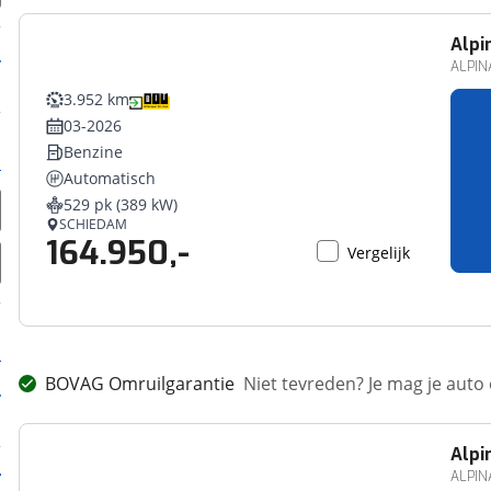
Alpi
ALPINA
3.952 km
03-2026
Benzine
Automatisch
529 pk (389 kW)
SCHIEDAM
164.950,-
Vergelijk
BOVAG Omruilgarantie
Niet tevreden? Je mag je auto
Alpi
ALPINA