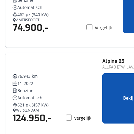
Benzine
Automatisch
462 pk (340 kW)
AMERSFOORT
74.900,-
Vergelijk
Alpina
B5
ALLRAD BTW, LAVALI
76.943 km
11-2022
Benzine
Automatisch
Bekij
621 pk (457 kW)
WERKENDAM
124.950,-
Vergelijk