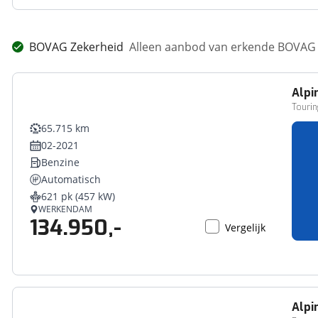
BOVAG Zekerheid
Alleen aanbod van erkende BOVAG 
Alpi
Touri
65.715 km
02-2021
Benzine
Automatisch
621 pk (457 kW)
WERKENDAM
134.950,-
Vergelijk
Alpi