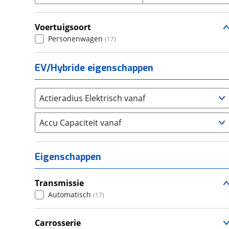
Seat
(
2338
)
Voertuigsoort
SKODA
(
3279
)
Personenwagen
(
17
)
Suzuki
(
2715
)
Toyota
(
8532
)
EV/Hybride eigenschappen
Volkswagen
(
11372
)
Volvo
(
5873
)
Alle merken
Actieradius Elektrisch vanaf
Abarth
(
40
)
Aiways
Accu Capaciteit vanaf
(
16
)
Aixam
(
76
)
Alfa Romeo
(
454
)
Eigenschappen
Alpina
(
17
)
Alpine
(
92
)
Transmissie
Aston Martin
(
14
)
Automatisch
(
17
)
Audi
(
5471
)
Austin
Carrosserie
(
5
)