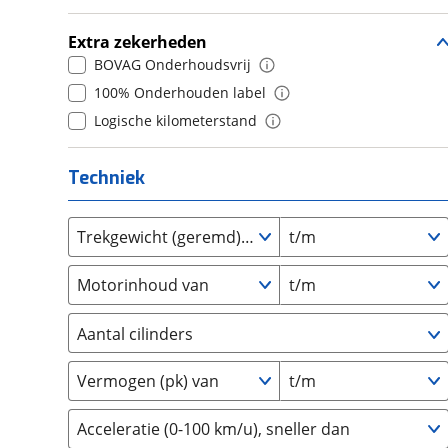
Daihatsu
(
17
)
9
(
0
)
Extra zekerheden
Daimler
(
2
)
10+
(
0
)
BOVAG Onderhoudsvrij
DFSK
(
21
)
100% Onderhouden label
Dodge
(
111
)
Logische kilometerstand
Dongfeng
(
90
)
Donkervoort
(
1
)
Techniek
DS
(
486
)
Estrima
(
2
)
Trekgewicht (geremd) van
t/m
Etalian
(
0
)
Farizon
(
3
)
Motorinhoud van
t/m
Ferrari
(
15
)
Fiat
(
2471
)
Aantal cilinders
Ford
(
8567
)
2
(
0
)
Ford USA
(
3
)
Vermogen (pk) van
t/m
3
(
0
)
Geely
(
125
)
4
(
0
)
Acceleratie (0-100 km/u), sneller dan
Genesis
(
18
)