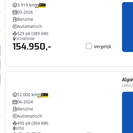
3.919 km
03-2026
Benzine
Automatisch
529 pk (389 kW)
SCHIEDAM
154.950,-
Vergelijk
Alpi
LIMOU
12.000 km
06-2024
Benzine
Automatisch
495 pk (364 kW)
EPSE