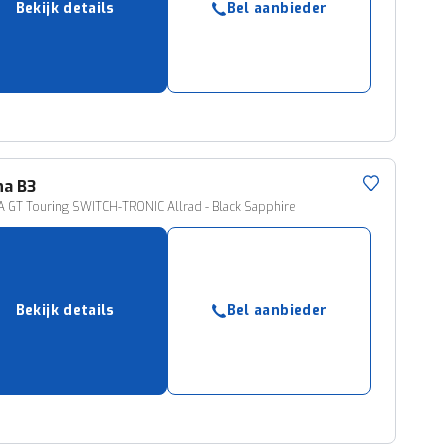
Bekijk details
Bel aanbieder
ruiken daarvoor
eme basis. Meer
lleen functionele
passen via de
na
B3
 GT Touring SWITCH-TRONIC Allrad - Black Sapphire
Bekijk details
Bel aanbieder