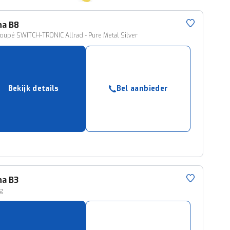
na
B8
oupé SWITCH-TRONIC Allrad - Pure Metal Silver
Bekijk details
Bel aanbieder
na
B3
ng