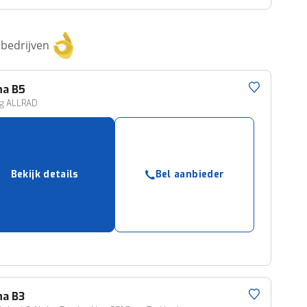
bedrijven
na
B5
ng ALLRAD
Bekijk details
Bel aanbieder
na
B3