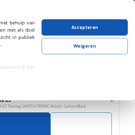
Over viaBOVAG.nl
 met behulp van
Accepteren
en met als doel
zicht in publiek
.
Alpina
Weigeren
Wis alle filters
Zoekopdracht opslaan
 nauwkeurig kan
 eigenschappen
Sorteer resultaten
rkeuren in het
na
B3
trekken in de
 GT Touring SWITCH-TRONIC Allrad - Carbon Black
lijke ervaring.
ytische cookies