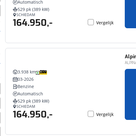
Automatisch
erbeteren. We tonen je graag relevante advertenties en geb
529 pk (389 kW)
ag op en buiten onze website volgt – uiteraard op anoni
SCHIEDAM
164.950,-
laimer en privacyverklaring
. Als je weigert, plaatsen we a
Vergelijk
che cookies. Je voorkeuren kun je later altijd aan
Alpi
ALPINA
3.938 km
03-2026
Benzine
Automatisch
529 pk (389 kW)
SCHIEDAM
164.950,-
Vergelijk