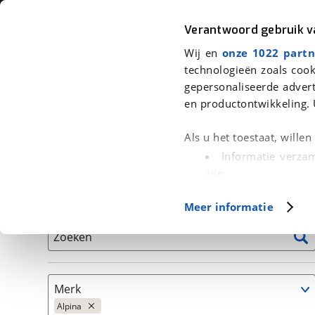
Auto
Fiets
Moto
Verantwoord gebruik 
Wij en
onze 1022 partn
<
Terug
|
Home
>
Auto's
technologieën zoals cook
gepersonaliseerde advert
We hebben 17 auto's voor je gevon
en productontwikkeling. 
Alleen auto’s van erkende BOVAG bedrijven
Als u het toestaat, wille
Informatie verzam
zijn
Uw apparaat id
Basisgegevens
Meer informatie
(fingerprinting)
Lees meer over hoe uw
Zoeken
detailgedeelte
in. U k
Cookieverklaring.
Merk
Met cookies en vergelij
Alpina
Functionele cookies zorg