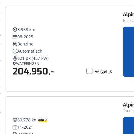
Alpi
Gran C
3.958 km
08-2025
Benzine
Automatisch
621 pk (457 kW)
WATERINGEN
204.950,-
Vergelijk
Alpi
Touri
89.778 km
11-2021