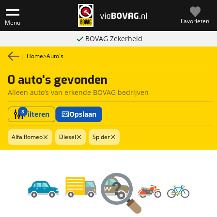
Favorieten
Menu
BOVAG Zekerheid
|
Home
>
Auto's
0 auto's gevonden
Alleen auto’s van erkende BOVAG bedrijven
3
Filteren
Opslaan
Alfa Romeo
Diesel
Spider