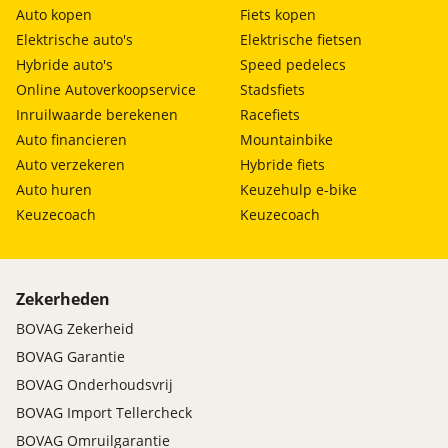
Auto kopen
Fiets kopen
Elektrische auto's
Elektrische fietsen
Hybride auto's
Speed pedelecs
Online Autoverkoopservice
Stadsfiets
Inruilwaarde berekenen
Racefiets
Auto financieren
Mountainbike
Auto verzekeren
Hybride fiets
Auto huren
Keuzehulp e-bike
Keuzecoach
Keuzecoach
Zekerheden
BOVAG Zekerheid
BOVAG Garantie
BOVAG Onderhoudsvrij
BOVAG Import Tellercheck
BOVAG Omruilgarantie