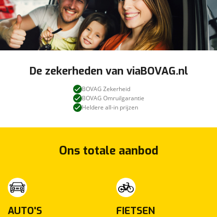
De zekerheden van viaBOVAG.nl
BOVAG Zekerheid
BOVAG Omruilgarantie
Heldere all-in prijzen
Ons totale aanbod
AUTO'S
FIETSEN