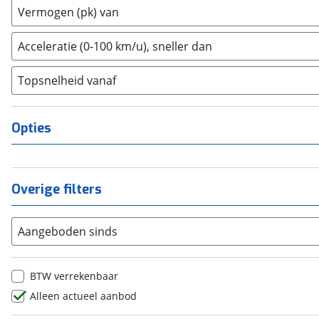
2
(
0
)
Vermogen (pk) van
Dongfeng
(
0
)
3
(
0
)
Donkervoort
(
0
)
4
(
0
)
Acceleratie (0-100 km/u), sneller dan
DS
(
2
)
5
(
0
)
Estrima
(
0
)
Topsnelheid vanaf
6
(
0
)
Etalian
(
0
)
8
(
0
)
Farizon
(
0
)
10+
(
0
)
Opties
Ferrari
(
0
)
Fiat
(
255
)
Ford
(
810
)
Overige filters
Ford USA
(
0
)
Geely
(
0
)
Aangeboden sinds
Genesis
(
0
)
GMC
(
1
)
Goupil
(
0
)
BTW verrekenbaar
Honda
(
0
)
Alleen actueel aanbod
Hongqi
(
0
)