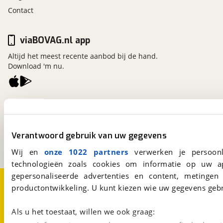
Contact
viaBOVAG.nl app
Altijd het meest recente aanbod bij de hand.
Download 'm nu.
viaBOVAG.nl
Kosterijland
15
3981 AJ
Bunnik
Verantwoord gebruik van uw gegevens
Een initiatief van
BOVAG
Wij en
onze 1022 partners
verwerken je persoonl
technologieën zoals cookies om informatie op uw a
gepersonaliseerde advertenties en content, metingen
Over viaBOVAG.nl
Disclaimer- en Privacyverklaring
productontwikkeling. U kunt kiezen wie uw gegevens gebr
Cookievoorkeuren
Vacatures
Als u het toestaat, willen we ook graag: