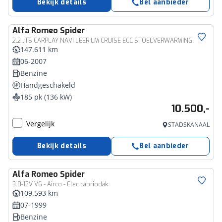
Bekijk details
Bel aanbieder
Alfa Romeo
Spider
2.2 JTS CARPLAY NAVI LEER LM CRUISE ECC STOELVERWARMING.
147.611 km
06-2007
Benzine
Handgeschakeld
185 pk (136 kW)
10.500,-
Vergelijk
STADSKANAAL
Bekijk details
Bel aanbieder
Alfa Romeo
Spider
3.0-12V V6 - Airco - Elec cabriodak
109.593 km
07-1999
Benzine