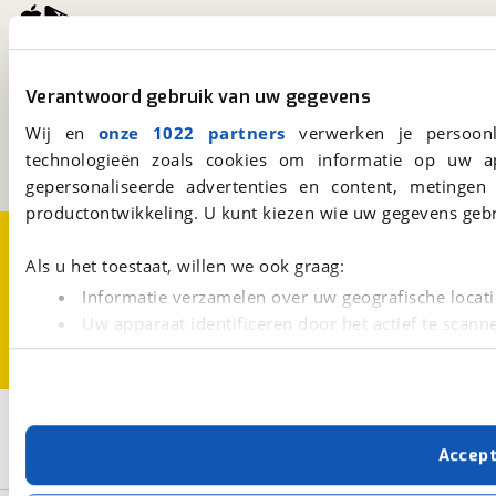
viaBOVAG.nl
Verantwoord gebruik van uw gegevens
Kosterijland
15
3981 AJ
Bunnik
Wij en
onze 1022 partners
verwerken je persoonl
Een initiatief van
technologieën zoals cookies om informatie op uw a
BOVAG
gepersonaliseerde advertenties en content, metingen
productontwikkeling. U kunt kiezen wie uw gegevens gebr
Over viaBOVAG.nl
Disclaimer- en Privacyverklaring
Cookievoorkeuren
Vacatures
Als u het toestaat, willen we ook graag:
Informatie verzamelen over uw geografische locati
Uw apparaat identificeren door het actief te scann
Lees meer over hoe uw persoonlijke gegevens worden ve
U kunt uw toestemming op elk moment wijzigen of intrekk
3
Opslaan
Met cookies en vergelijkbare technieken zorgen we voor 
Accep
cookies zorgen ervoor dat de website goed werkt. Ook g
Cabriolet
Alfa Romeo
Spider
verbeteren. We tonen je graag relevante advertenties e