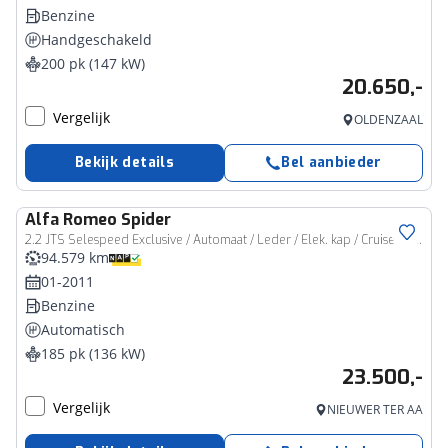
Benzine
Handgeschakeld
200 pk (147 kW)
20.650,-
Vergelijk
OLDENZAAL
Bekijk details
Bel aanbieder
Alfa Romeo
Spider
2.2 JTS Selespeed Exclusive / Automaat / Leder / Elek. kap / Cruise / 94dkm NAP / Climate
94.579 km
01-2011
Benzine
Automatisch
185 pk (136 kW)
23.500,-
Vergelijk
NIEUWER TER AA