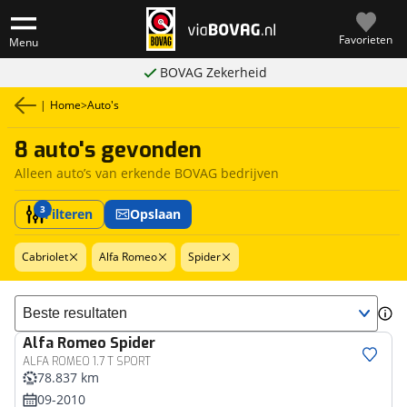
Favorieten
Menu
BOVAG Zekerheid
|
Home
>
Auto's
8 auto's gevonden
Alleen auto’s van erkende BOVAG bedrijven
3
Filteren
Opslaan
Cabriolet
Alfa Romeo
Spider
Sorteer resultaten
Alfa Romeo
Spider
ALFA ROMEO 1.7 T SPORT
78.837 km
09-2010