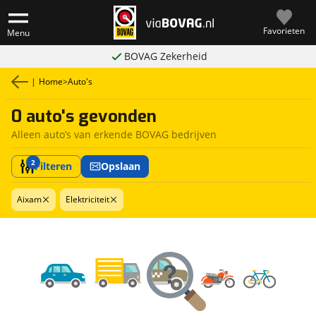
Favorieten
Menu
BOVAG Zekerheid
|
Home
>
Auto's
0 auto's gevonden
Alleen auto’s van erkende BOVAG bedrijven
2
Filteren
Opslaan
Aixam
Elektriciteit