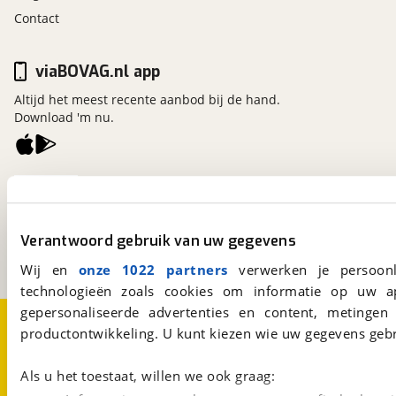
Contact
viaBOVAG.nl app
Altijd het meest recente aanbod bij de hand.
Download 'm nu.
viaBOVAG.nl
Kosterijland
15
3981 AJ
Bunnik
Verantwoord gebruik van uw gegevens
Een initiatief van
BOVAG
Wij en
onze 1022 partners
verwerken je persoonl
technologieën zoals cookies om informatie op uw a
gepersonaliseerde advertenties en content, metingen
Over viaBOVAG.nl
Disclaimer- en Privacyverklaring
productontwikkeling. U kunt kiezen wie uw gegevens gebr
Cookievoorkeuren
Vacatures
Als u het toestaat, willen we ook graag: