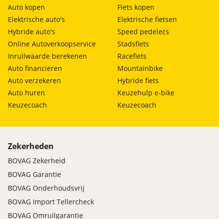
Auto kopen
Fiets kopen
Elektrische auto's
Elektrische fietsen
Hybride auto's
Speed pedelecs
Online Autoverkoopservice
Stadsfiets
Inruilwaarde berekenen
Racefiets
Auto financieren
Mountainbike
Auto verzekeren
Hybride fiets
Auto huren
Keuzehulp e-bike
Keuzecoach
Keuzecoach
Zekerheden
BOVAG Zekerheid
BOVAG Garantie
BOVAG Onderhoudsvrij
BOVAG Import Tellercheck
BOVAG Omruilgarantie