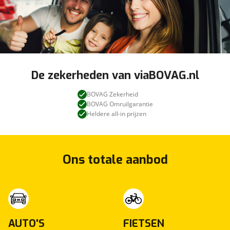
De zekerheden van viaBOVAG.nl
BOVAG Zekerheid
BOVAG Omruilgarantie
Heldere all-in prijzen
Ons totale aanbod
AUTO'S
FIETSEN