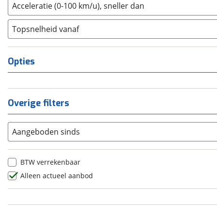
4
(
0
)
Acceleratie (0-100 km/u), sneller dan
Dongfeng
(
92
)
5
(
0
)
Donkervoort
(
0
)
Topsnelheid vanaf
6
(
0
)
DS
(
87
)
8
(
0
)
Estrima
(
2
)
10+
(
0
)
Opties
Etalian
(
0
)
Farizon
(
3
)
Ferrari
(
0
)
Overige filters
Fiat
(
485
)
Ford
(
1072
)
Aangeboden sinds
Ford USA
(
0
)
Geely
(
41
)
Genesis
(
17
)
BTW verrekenbaar
GMC
(
0
)
Alleen actueel aanbod
Goupil
(
2
)
Honda
(
15
)
Hongqi
(
13
)