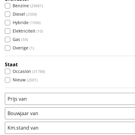
(
241
)
Benzine
(
29681
)
Citroën
(
1637
)
Diesel
(
2504
)
Fiat
(
1460
)
Hybride
(
1506
)
Ford
(
3726
)
Elektriciteit
(
10
)
Hyundai
(
1287
)
Gas
(
59
)
Kia
(
3134
)
Overige
(
1
)
Mazda
(
939
)
Mercedes-Benz
(
490
)
Staat
Mini
(
416
)
Occasion
(
31788
)
Nissan
(
969
)
Nieuw
(
2001
)
Opel
(
2918
)
Peugeot
(
2722
)
Prijs van
Renault
(
2652
)
Seat
(
1317
)
Bouwjaar van
SKODA
(
879
)
Suzuki
(
1669
)
Km.stand van
Toyota