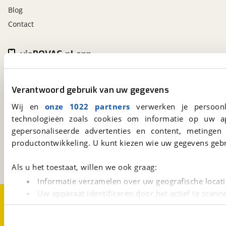
Blog
Contact
viaBOVAG.nl app
Altijd het meest recente aanbod bij de hand.
Download 'm nu.
Verantwoord gebruik van uw gegevens
Wij en
onze 1022 partners
verwerken je persoonl
technologieën zoals cookies om informatie op uw a
viaBOVAG.nl
gepersonaliseerde advertenties en content, metingen
Kosterijland
15
3981 AJ
Bunnik
productontwikkeling. U kunt kiezen wie uw gegevens gebr
Een initiatief van
BOVAG
Als u het toestaat, willen we ook graag:
Informatie verzamelen over uw geografische locati
Uw apparaat identificeren door het actief te scann
Over viaBOVAG.nl
Disclaimer- en Privacyverklaring
Cookievoorkeuren
Vacatures
Lees meer over hoe uw persoonlijke gegevens worden ve
U kunt uw toestemming op elk moment wijzigen of intrekk