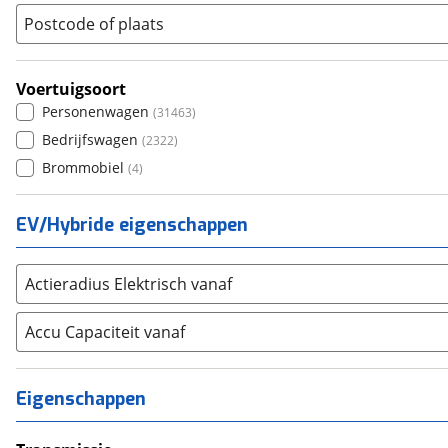
(
1456
)
Postcode of plaats
Volkswagen
(
3410
)
Volvo
(
190
)
Alle merken
Voertuigsoort
Abarth
(
11
)
Personenwagen
(
31463
)
Aiways
(
0
)
Bedrijfswagen
(
2322
)
Aixam
(
1
)
Brommobiel
(
4
)
Alfa Romeo
(
57
)
Alpina
(
0
)
EV/Hybride eigenschappen
Alpine
(
0
)
Aston Martin
(
1
)
Actieradius Elektrisch vanaf
Audi
(
535
)
Austin
(
5
)
Accu Capaciteit vanaf
Auto Union
(
1
)
Benimar
(
1
)
Eigenschappen
Bentley
(
0
)
BMW
(
241
)