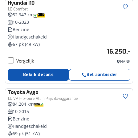
Hyundai
I10
1.0 Comfort
52.947 km
10-2023
Benzine
Handgeschakeld
67 pk (49 kW)
16.250,-
Vergelijk
HANK
Bekijk details
Bel aanbieder
Toyota
Aygo
1.0 VVT-i x-pure All In Prijs Bovaggarantie
84.204 km
10-2015
Benzine
Handgeschakeld
69 pk (51 kW)