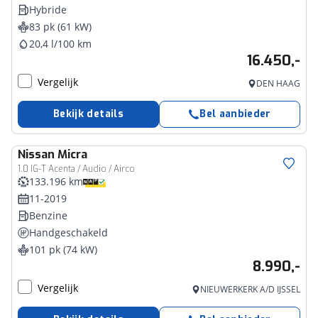
Hybride
83 pk (61 kW)
20,4 l/100 km
16.450,-
Vergelijk
DEN HAAG
Bekijk details
Bel aanbieder
Nissan
Micra
1.0 IG-T Acenta / Audio / Airco
133.196 km
11-2019
Benzine
Handgeschakeld
101 pk (74 kW)
8.990,-
Vergelijk
NIEUWERKERK A/D IJSSEL