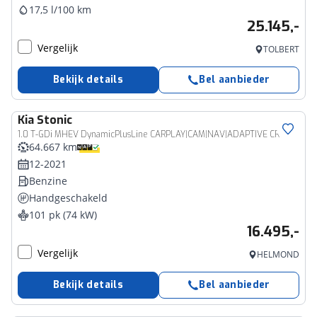
17,5 l/100 km
25.145,-
Vergelijk
TOLBERT
Bekijk details
Bel aanbieder
Kia
Stonic
1.0 T-GDi MHEV DynamicPlusLine CARPLAY|CAM|NAV|ADAPTIVE CRUISE|CLIMA
64.667 km
12-2021
Benzine
Handgeschakeld
101 pk (74 kW)
16.495,-
Vergelijk
HELMOND
Bekijk details
Bel aanbieder