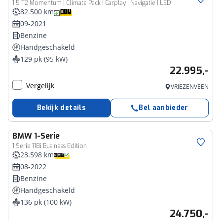
1.5 T2 Momentum | Climate Pack | Carplay | Navigatie | LED
82.500 km
09-2021
Benzine
Handgeschakeld
129 pk (95 kW)
22.995,-
Vergelijk
VRIEZENVEEN
Bekijk details
Bel aanbieder
BMW
1-Serie
1 Serie 118i Business Edition
23.598 km
08-2022
Benzine
Handgeschakeld
136 pk (100 kW)
24.750,-