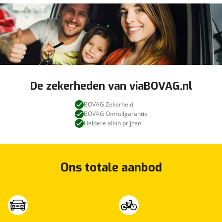
De zekerheden van viaBOVAG.nl
BOVAG Zekerheid
BOVAG Omruilgarantie
Heldere all-in prijzen
Ons totale aanbod