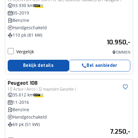
CITROEN PureTech 110PK H6 S&S Business, Rijklaarprijs | Navigatie | Trekhaak | Parkeersensoren | Lichtmetalen wielen 17 inch
93.930 km
05-2019
Benzine
Handgeschakeld
110 pk (81 kW)
10.950,-
Vergelijk
OMMEN
Bekijk details
Bel aanbieder
Peugeot
108
1.0 Active | Airco | 12 maanden Garantie |
35.612 km
11-2016
Benzine
Handgeschakeld
69 pk (51 kW)
7.250,-