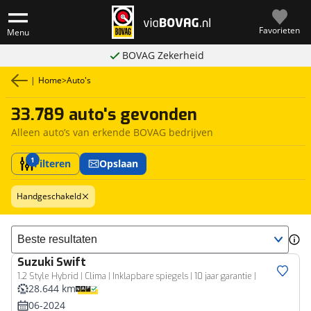
Favorieten
Menu
BOVAG Zekerheid
|
Home
>
Auto's
33.789 auto's gevonden
Alleen auto’s van erkende BOVAG bedrijven
1
Filteren
Opslaan
Handgeschakeld
Sorteer resultaten
Suzuki
Swift
1.2 Style Hybrid | Clima | Inklapbare spiegels | 10 jaar garantie |
28.644 km
06-2024