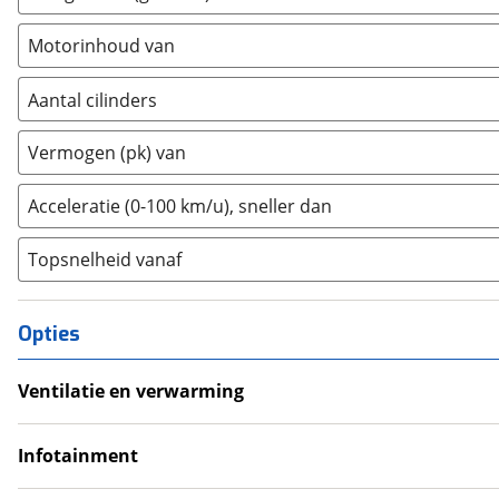
Hummer
(
0
)
Motorinhoud van
Hyundai
(
1287
)
Ineos
(
0
)
Aantal cilinders
Infiniti
(
0
)
2
(
355
)
Isuzu
(
0
)
Vermogen (pk) van
3
(
22368
)
Iveco
(
11
)
4
(
10258
)
Acceleratie (0-100 km/u), sneller dan
JAC
(
0
)
5
(
27
)
Jaecoo
(
0
)
Topsnelheid vanaf
6
(
110
)
Jaguar
(
6
)
8
(
25
)
Jeep
(
115
)
10+
(
1
)
KGM
Opties
(
0
)
Kia
(
3134
)
Ventilatie en verwarming
Lamborghini
(
0
)
Airco
Lancia
(
11
)
Climate Control
Infotainment
Land Rover
(
36
)
Android Auto
Leaf
(
0
)