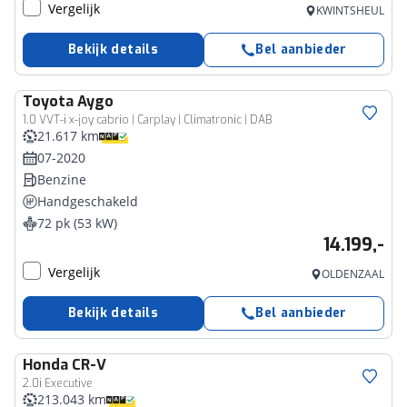
Vergelijk
KWINTSHEUL
Bekijk details
Bel aanbieder
Toyota
Aygo
1.0 VVT-i x-joy cabrio | Carplay | Climatronic | DAB
21.617 km
07-2020
Benzine
Handgeschakeld
72 pk (53 kW)
14.199,-
Vergelijk
OLDENZAAL
Bekijk details
Bel aanbieder
Honda
CR-V
2.0i Executive
213.043 km