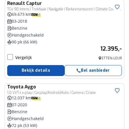
Renault
Captur
TCe 90 Intens | Trekhaak | Navigatie | Parkeersensoren | Climate Control
69.673 km
03-2018
Benzine
Handgeschakeld
90 pk (66 kW)
12.395,-
Vergelijk
ETTEN-LEUR
Bekijk details
Bel aanbieder
Toyota
Aygo
1.0 VVT-i x-play | Carplay/AndroidAuto | Camera | Cruise
12.037 km
07-2020
Benzine
Handgeschakeld
72 pk (53 kW)