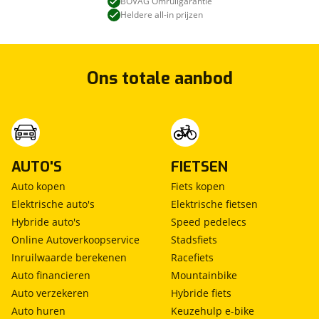
BOVAG Omruilgarantie
Heldere all-in prijzen
Ons totale aanbod
AUTO'S
FIETSEN
Auto kopen
Fiets kopen
Elektrische auto's
Elektrische fietsen
Hybride auto's
Speed pedelecs
Online Autoverkoopservice
Stadsfiets
Inruilwaarde berekenen
Racefiets
Auto financieren
Mountainbike
Auto verzekeren
Hybride fiets
Auto huren
Keuzehulp e-bike