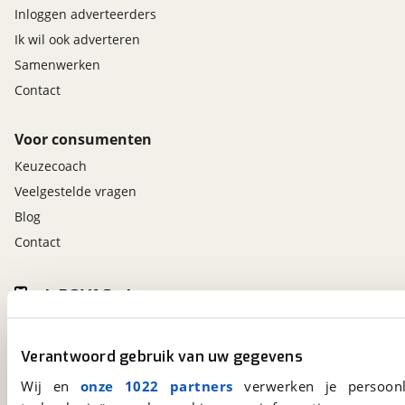
Inloggen adverteerders
Ik wil ook adverteren
Samenwerken
Contact
Voor consumenten
Keuzecoach
Veelgestelde vragen
Blog
Contact
viaBOVAG.nl app
Altijd het meest recente aanbod bij de hand.
Download 'm nu.
Verantwoord gebruik van uw gegevens
Wij en
onze 1022 partners
verwerken je persoonl