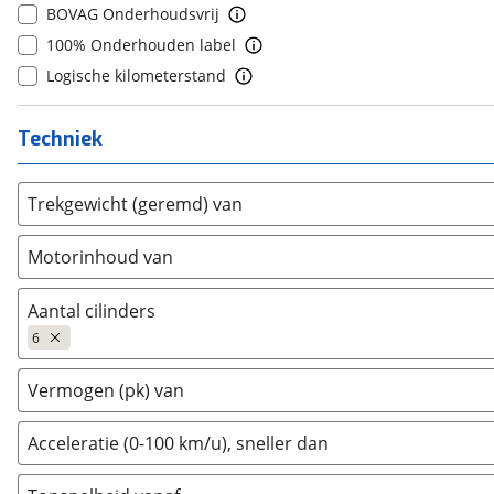
BOVAG Onderhoudsvrij
Ford
(
84
)
100% Onderhouden label
Ford USA
(
2
)
Logische kilometerstand
Geely
(
0
)
Genesis
(
0
)
Techniek
GMC
(
1
)
Goupil
(
0
)
Honda
(
1
)
Trekgewicht (geremd) van
Hongqi
(
0
)
Motorinhoud van
Hyundai
(
0
)
Ineos
(
4
)
Aantal cilinders
Infiniti
(
2
)
6
Isuzu
(
0
)
2
(
470
)
Iveco
(
0
)
Vermogen (pk) van
3
(
42640
)
JAC
(
0
)
4
(
57268
)
Acceleratie (0-100 km/u), sneller dan
Jaecoo
(
0
)
5
(
124
)
Jaguar
(
33
)