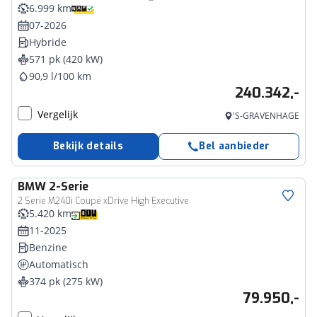
6.999 km
07-2026
Hybride
571 pk (420 kW)
90,9 l/100 km
240.342,-
Vergelijk
'S-GRAVENHAGE
Bekijk details
Bel aanbieder
BMW
2-Serie
2 Serie M240i Coupé xDrive High Executive
5.420 km
11-2025
Benzine
Automatisch
374 pk (275 kW)
79.950,-