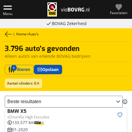
Favorieten
Menu
BOVAG Zekerheid
|
Home
>
Auto's
3.796 auto's gevonden
Alleen auto’s van erkende BOVAG bedrijven
1
Filteren
Opslaan
Aantal cilinders: 6
Sorteer resultaten
BMW
X5
xDrive45e High Executive
133.577 km
01-2020