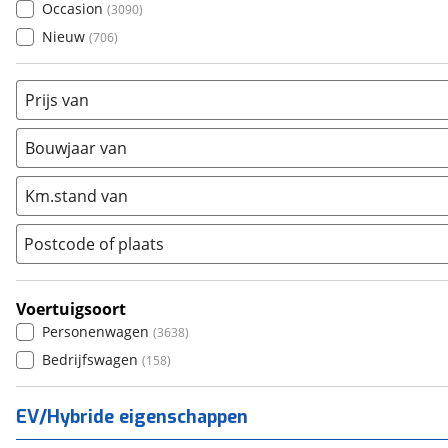
Occasion
(
3090
)
Nissan
(
9
)
Nieuw
(
706
)
Opel
(
3
)
Peugeot
(
1
)
Prijs van
Renault
(
3
)
Seat
(
0
)
Bouwjaar van
SKODA
(
0
)
Suzuki
(
0
)
Km.stand van
Toyota
(
8
)
Postcode of plaats
Volkswagen
(
86
)
Volvo
(
8
)
Alle merken
Voertuigsoort
Abarth
(
0
)
Personenwagen
(
3638
)
Aiways
(
0
)
Bedrijfswagen
(
158
)
Aixam
(
0
)
Alfa Romeo
(
12
)
EV/Hybride eigenschappen
Alpina
(
11
)