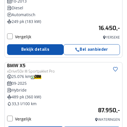
10-2013
Diesel
Automatisch
249 pk (183 kW)
16.450,-
Vergelijk
YERSEKE
Bekijk details
Bel aanbieder
BMW
X5
xDrive50e M Sportpakket Pro
25.076 km
09-2025
Hybride
489 pk (360 kW)
33,3 l/100 km
87.950,-
Vergelijk
WATERINGEN