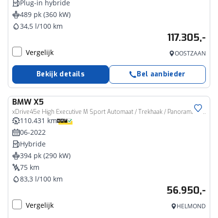
Plug-in hybride
489 pk (360 kW)
34,5 l/100 km
117.305,-
Vergelijk
OOSTZAAN
Bekijk details
Bel aanbieder
BMW
X5
xDrive45e High Executive M Sport Automaat / Trekhaak / Panoramadak / Comfortstoelen / Achteruitrijcamera / Head-Up / Stoelverwarming
110.431 km
06-2022
Hybride
394 pk (290 kW)
75 km
83,3 l/100 km
56.950,-
Vergelijk
HELMOND