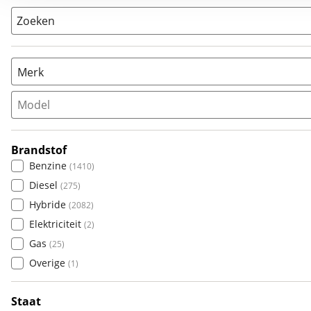
Zoeken
Merk
Model
Populair
Audi
(
415
)
Brandstof
BMW
(
1885
)
Benzine
(
1410
)
Citroën
(
4
)
Diesel
(
275
)
Fiat
(
0
)
Hybride
(
2082
)
Ford
(
84
)
Elektriciteit
(
2
)
Hyundai
(
0
)
Gas
(
25
)
Kia
(
8
)
Overige
(
1
)
Mazda
(
2
)
Mercedes-Benz
(
408
)
Staat
Mini
(
0
)