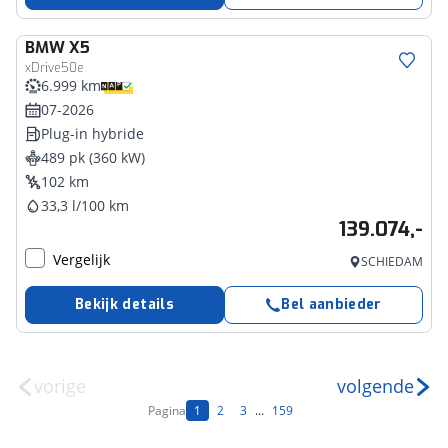
BMW
X5
xDrive50e
6.999 km
07-2026
Plug-in hybride
489 pk (360 kW)
102 km
33,3 l/100 km
139.074,-
Vergelijk
SCHIEDAM
Bekijk details
Bel aanbieder
vorige
volgende
Pagina
1
2
3
...
159