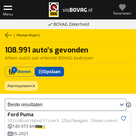
Favorieten
Menu
BOVAG Zekerheid
|
Home
>
Auto's
108.991 auto's gevonden
Alleen auto’s van erkende BOVAG bedrijven
1
Filteren
Opslaan
Alarmsysteem
Sorteer resultaten
Ford
Puma
1.0 EcoBoost Hybrid ST-Line X , 125pk Navigatie , Climate control , Cruise control , Bluetooth Stuur , Stoel en Voorruitverwarming , Parkeersensoren achter
149.973 km
05-2021