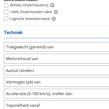
BOVAG Onderhoudsvrij
Geely
(
128
)
100% Onderhouden label
Genesis
(
9
)
Logische kilometerstand
GMC
(
1
)
Goupil
(
0
)
Techniek
Honda
(
511
)
Hongqi
(
13
)
Hummer
(
1
)
Trekgewicht (geremd) van
Hyundai
(
3325
)
Motorinhoud van
Ineos
(
4
)
Infiniti
(
6
)
Aantal cilinders
Isuzu
(
6
)
2
(
277
)
Iveco
(
25
)
Vermogen (pk) van
3
(
35497
)
JAC
(
1
)
4
(
48680
)
Acceleratie (0-100 km/u), sneller dan
Jaecoo
(
227
)
5
(
93
)
Jaguar
(
121
)
Topsnelheid vanaf
6
(
3357
)
Jeep
(
923
)