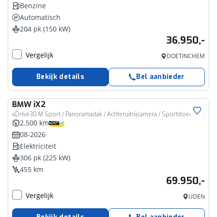
Benzine
Automatisch
204 pk (150 kW)
36.950,-
Vergelijk
DOETINCHEM
Bekijk details
Bel aanbieder
BMW
iX2
xDrive30 M Sport / Panoramadak / Achteruitrijcamera / Sportstoelen / Adaptieve LED / Comfort Access / M Adaptief onderstel
2.500 km
08-2026
Elektriciteit
306 pk (225 kW)
455 km
69.950,-
Vergelijk
UDEN