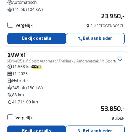
Automatisch
141 pk (104 kW)
23.950,-
Vergelijk
'S-HERTOGENBOSCH
Bekijk details
Bel aanbieder
BMW
X1
xDrive25e M Sport Automaat / Trekhaak / Panoramadak / M Sportstoelen / Comfort Access / Head-Up / Harman Kardon / Parking Assistant Plus
11.568 km
11-2025
Hybride
245 pk (180 kW)
88 km
41,7 l/100 km
53.850,-
Vergelijk
UDEN
Bekijk details
Bel aanbieder