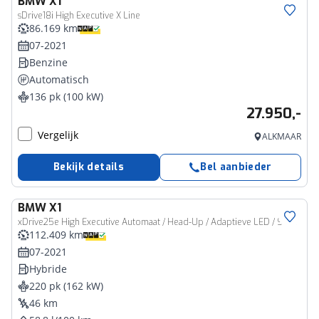
BMW
X1
sDrive18i High Executive X Line
86.169 km
07-2021
Benzine
Automatisch
136 pk (100 kW)
27.950,-
Vergelijk
ALKMAAR
Bekijk details
Bel aanbieder
BMW
X1
xDrive25e High Executive Automaat / Head-Up / Adaptieve LED / Stoelverwarming / Cruise Control
112.409 km
07-2021
Hybride
220 pk (162 kW)
46 km