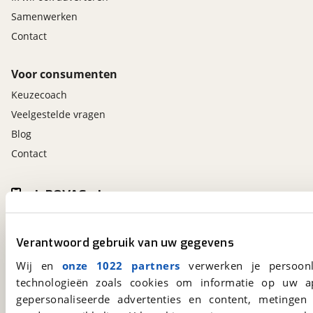
Samenwerken
Contact
Voor consumenten
Keuzecoach
Veelgestelde vragen
Blog
Contact
viaBOVAG.nl app
Altijd het meest recente aanbod bij de hand.
Download 'm nu.
Verantwoord gebruik van uw gegevens
Wij en
onze 1022 partners
verwerken je persoonl
technologieën zoals cookies om informatie op uw a
viaBOVAG.nl
gepersonaliseerde advertenties en content, metingen
Kosterijland
15