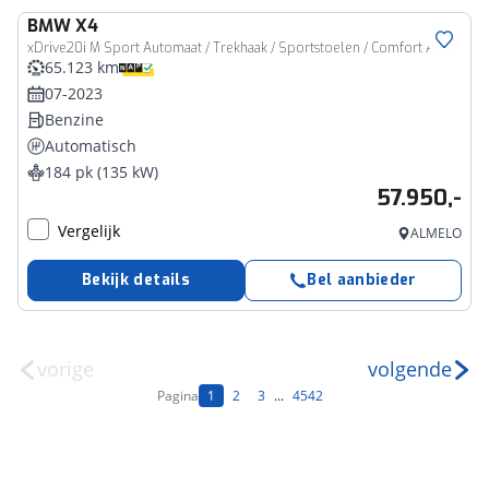
BMW
X4
xDrive20i M Sport Automaat / Trekhaak / Sportstoelen / Comfort Access / Head-Up / Adaptieve LED / Parking Assistant Plus
65.123 km
07-2023
Benzine
Automatisch
184 pk (135 kW)
57.950,-
Vergelijk
ALMELO
Bekijk details
Bel aanbieder
vorige
volgende
Pagina
1
2
3
...
4542