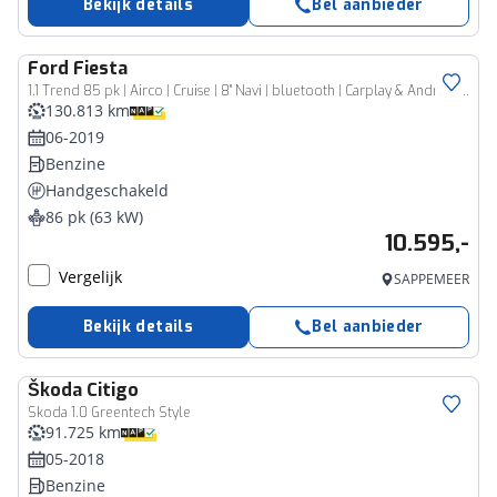
Bekijk details
Bel aanbieder
Ford
Fiesta
1.1 Trend 85 pk | Airco | Cruise | 8'' Navi | bluetooth | Carplay & Andriod auto |
130.813 km
06-2019
Benzine
Handgeschakeld
86 pk (63 kW)
10.595,-
Vergelijk
SAPPEMEER
Bekijk details
Bel aanbieder
Škoda
Citigo
Skoda 1.0 Greentech Style
91.725 km
05-2018
Benzine