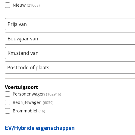
Opel
(
4960
)
Nieuw
(
21668
)
Peugeot
(
6017
)
Renault
(
6084
)
Prijs van
Seat
(
1787
)
SKODA
(
2675
)
Bouwjaar van
Suzuki
(
2306
)
Toyota
(
7318
)
Km.stand van
Volkswagen
(
9438
)
Postcode of plaats
Volvo
(
5122
)
Alle merken
Abarth
(
29
)
Voertuigsoort
Aiways
(
15
)
Personenwagen
(
102916
)
Aixam
(
2
)
Bedrijfswagen
(
6059
)
Alfa Romeo
(
365
)
Brommobiel
(
16
)
Alpina
(
13
)
Alpine
(
70
)
EV/Hybride eigenschappen
Aston Martin
(
13
)