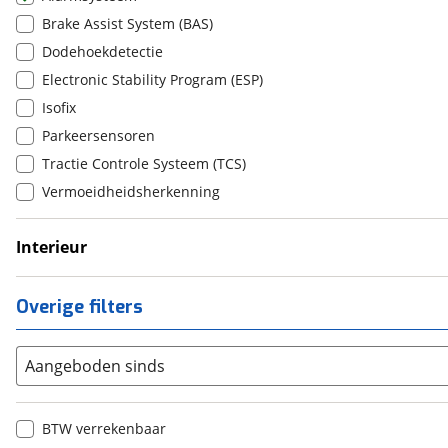
MAN
Parkeerassistent
(
20
)
Brake Assist System (BAS)
Maserati
Trekhaak
(
41
)
Dodehoekdetectie
Max Mobiel
Verhoogd
(
0
)
Electronic Stability Program (ESP)
Maxus
Verlengd
(
98
)
Isofix
Maybach
(
2
)
Parkeersensoren
Mazda
(
2424
)
Tractie Controle Systeem (TCS)
McLaren
(
4
)
Vermoeidheidsherkenning
Mega
(
0
)
Mercedes-Benz
Interieur
(
6764
)
Lederen bekleding
MG
(
706
)
Stoelverwarming
Microcar
(
4
)
Overige filters
Stuurverwarming
Microlino
(
0
)
Mini
(
2001
)
Aangeboden sinds
Mitsubishi
(
1179
)
Mobilize
(
0
)
BTW verrekenbaar
Morgan
(
0
)