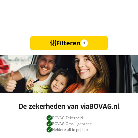
Filteren
1
De zekerheden van viaBOVAG.nl
BOVAG Zekerheid
BOVAG Omruilgarantie
Heldere all-in prijzen