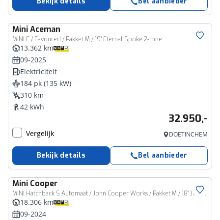
Bekijk details
Bel aanbieder
Mini
Aceman
MINI E / Favoured / Pakket M / 19" Eternal Spoke 2-tone
13.362 km
09-2025
Elektriciteit
184 pk (135 kW)
310 km
42 kWh
32.950,-
Vergelijk
DOETINCHEM
Bekijk details
Bel aanbieder
Mini
Cooper
MINI Hatchback S Automaat / John Cooper Works / Pakket M / 18" JCW Lap Spoke 2-tone
18.306 km
09-2024