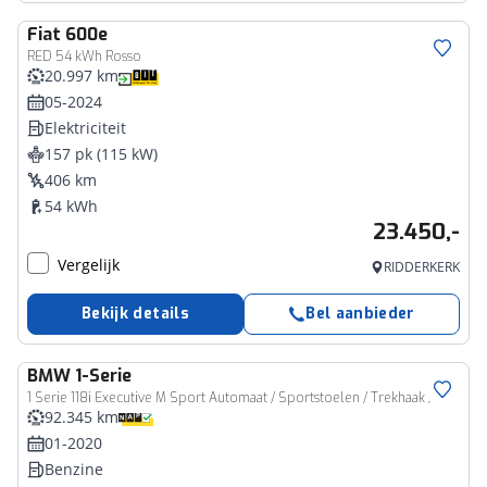
Fiat
600e
RED 54 kWh Rosso
20.997 km
05-2024
Elektriciteit
157 pk (115 kW)
406 km
54 kWh
23.450,-
Vergelijk
RIDDERKERK
Bekijk details
Bel aanbieder
BMW
1-Serie
1 Serie 118i Executive M Sport Automaat / Sportstoelen / Trekhaak / Achteruitrijcamera / LED / Live Cockpit Professional / Cruise control
92.345 km
01-2020
Benzine