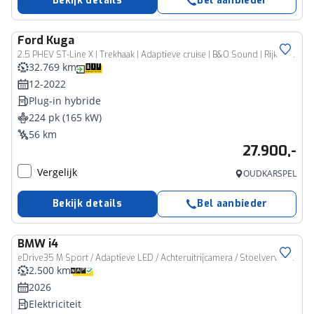
Bekijk details
Bel aanbieder
Ford
Kuga
2.5 PHEV ST-Line X | Trekhaak | Adaptieve cruise | B&O Sound | Rijklaarprijs - incl.garantie
32.769 km
12-2022
Plug-in hybride
224 pk (165 kW)
56 km
27.900,-
Vergelijk
OUDKARSPEL
Bekijk details
Bel aanbieder
BMW
i4
eDrive35 M Sport / Adaptieve LED / Achteruitrijcamera / Stoelverwarming / Comfort Access / Stuurverwarming
2.500 km
2026
Elektriciteit