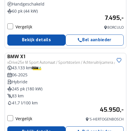
Handgeschakeld
60 pk (44 kW)
7.495,-
Vergelijk
BORCULO
Bekijk details
Bel aanbieder
BMW
X1
xDrive25e M Sport Automaat / Sportstoelen / Achteruitrijcamera / Stoelverwarming
43.133 km
06-2025
Hybride
245 pk (180 kW)
83 km
41,7 l/100 km
45.950,-
Vergelijk
'S-HERTOGENBOSCH