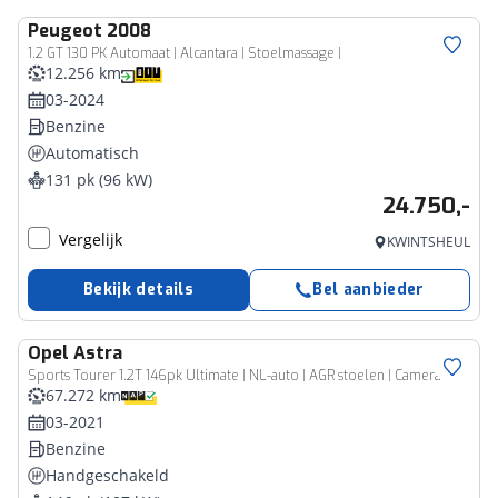
Peugeot
2008
1.2 GT 130 PK Automaat | Alcantara | Stoelmassage |
12.256 km
03-2024
Benzine
Automatisch
131 pk (96 kW)
24.750,-
Vergelijk
KWINTSHEUL
Bekijk details
Bel aanbieder
Opel
Astra
Sports Tourer 1.2T 146pk Ultimate | NL-auto | AGR stoelen | Camera | Winterpakket | Trekhaak | Black edition
67.272 km
03-2021
Benzine
Handgeschakeld