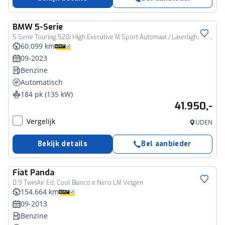
BMW
5-Serie
5 Serie Touring 520i High Executive M Sport Automaat / Laserlight / Comfortstoelen / Achteruitrijcamera / Live Cockpit Professional / Stoelverwarming
60.099 km
09-2023
Benzine
Automatisch
184 pk (135 kW)
41.950,-
Vergelijk
UDEN
Bekijk details
Bel aanbieder
Fiat
Panda
0.9 TwinAir Ed. Cool Bianco e Nero LM Velgen
154.664 km
09-2013
Benzine