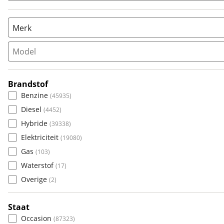
Merk
Model
Populair
Audi
(
4677
)
Brandstof
BMW
(
9421
)
Benzine
(
45935
)
Citroën
(
2859
)
Diesel
(
4452
)
Fiat
(
1933
)
Hybride
(
39338
)
Ford
(
7163
)
Elektriciteit
(
19080
)
Hyundai
(
3325
)
Gas
(
103
)
Kia
(
7710
)
Waterstof
(
17
)
Mazda
(
2424
)
Overige
(
2
)
Mercedes-Benz
(
6764
)
Mini
(
2001
)
Staat
Nissan
(
2298
)
Occasion
(
87323
)