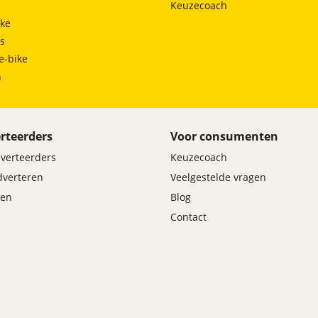
Keuzecoach
ke
tok en hier wordt onze nieuwe voorraad dan ook als
ts
jven raden wij u aan om ons te volgen.
e-bike
h
rteerders
Voor consumenten
dverteerders
Keuzecoach
adverteren
Veelgestelde vragen
en
Blog
Contact