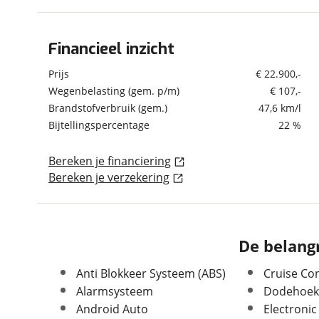
om de site continu te v
technologie die je gedr
Financieel inzicht
Algemeen
weten? Bekijk onze
disc
en beperkte analytis
Merk
Volvo
Prijs
€ 22.900,-
voorkeurenpagina
.
Model
XC40
Wegenbelasting (gem. p/m)
€ 107,-
Brandstofverbruik (gem.)
47,6 km/l
Uitvoering
T5 Recharge Business
Pro 262pk | SoH 93% |
Bijtellingspercentage
22 %
Cruise | Climate |
Virtual | Camera |
Bereken je financiering
Dodehoek | Keyless |
Bereken je verzekering
Carplay
Kenteken
L315FX
Kilometerstand
132.307 km
Bouwjaar
5-2021
De belangr
Modeljaar
2019
Leeftijd
Anti Blokkeer Systeem (ABS)
5 jaar en 3 maanden
Cruise Con
Alarmsysteem
Dodehoekd
Carrosserievorm
SUV / Terreinwagen
Android Auto
Electronic
Soort voertuig
Personenwagen