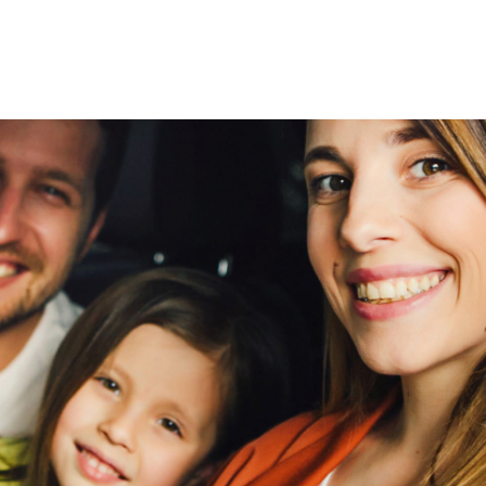
n
viaBOVAG -
nnenkant als de buitenkant van uw voertuig, van het
persoo
veilig en
elektronica.
goed 
brengen
vertrouwd
V
voldoet aan de hoogste veiligheidsnormen en optimaal
viaBOVAG -
persoo
 en rijplezier. Bezoek ons vandaag nog en ervaar zelf de
veilig en
goed
brenge
vertrouwd
roefrit of neem direct contact met ons op. Bel, mail
, druk- en zetfouten. Aan de inhoud van deze
d.