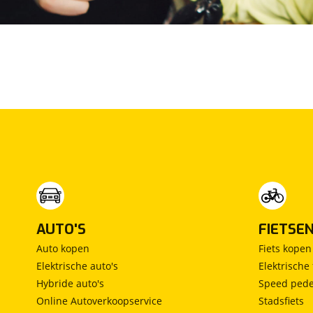
• Volledige gezondheidscheck
• Onderhoud indien nodig
• Autostrada garantie
• Reconditionering interieur en exterieur
• RDW Tenaamstelling
• Minimaal 1/4e gevulde brandstoftank
• Aantrekkelijke financieringsvoorwaarden
• OPENINGSTIJDEN
Autostrada in Roosendaal is 6 dagen per week ge
uur tot 17.30uur, op zaterdag tot 16.00uur. Vrijd
is geopend van maandag t/m vrijdag van 8.00uur t
AUTO'S
FIETSE
• DIRECT CONTACT
Auto kopen
Fiets kopen
00uur en 17. Uiteraard bent u altijd welkom in o
Elektrische auto's
Elektrische 
• VOORRAAD
Hybride auto's
Speed pede
Wij hebben altijd zo een 90 auto’s op voorraad en
Online Autoverkoopservice
Stadsfiets
nieuwe APK, volledige gezondheidscheck en garant