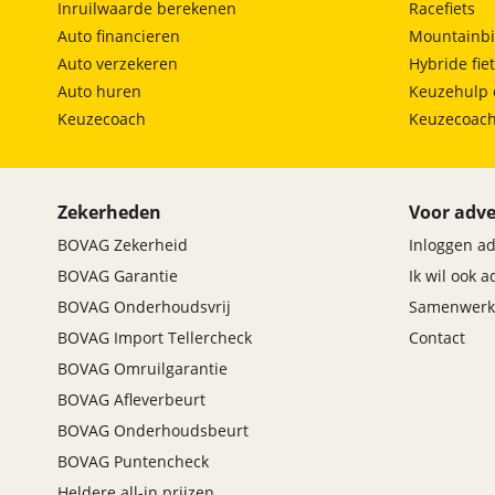
Inruilwaarde berekenen
Racefiets
• SOCIAL MEDIA
Auto financieren
Mountainbi
Wij zijn zeer actief op Facebook, Instagram en Tik
Auto verzekeren
Hybride fie
eerste geplaatst. Indien u dus op de hoogte wil bli
Auto huren
Keuzehulp 
Keuzecoach
Keuzecoac
Afleverpakket 2
Zekerheden
Voor adve
Prijs
:
BOVAG Zekerheid
Inloggen a
€ 1.495,-
BOVAG Garantie
Ik wil ook 
BOVAG Onderhoudsvrij
Samenwerk
Omschrijving
:
Bovenop het ‘gratis geheel rijklaarpakket’: • Grote
BOVAG Import Tellercheck
Contact
onderhoudsbeurt (olie, oliefilter, interieurfilter,
BOVAG Omruilgarantie
luchtfilter, brandstoffilter/bougies). • Volle tank
BOVAG Afleverbeurt
brandstof. • 12 maanden BOVAG garantie / voor
auto’s met een vermogen meer dan 200PK €
BOVAG Onderhoudsbeurt
1.995,-. • AutoStrada Klantenpas. Dit afleverpakket
BOVAG Puntencheck
bevat: BOVAG garantie (12 maanden); BOVAG 40-
Heldere all-in prijzen