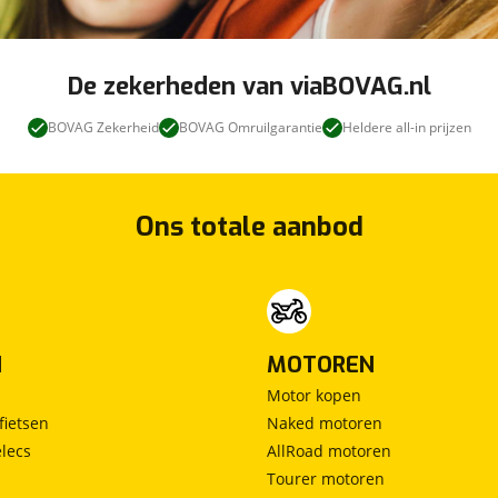
De zekerheden van viaBOVAG.nl
BOVAG Zekerheid
BOVAG Omruilgarantie
Heldere all-in prijzen
Ons totale aanbod
opend. Onze showroom is dagelijks geopend van 08:30
agavond zijn wij geopend op afspraak! Onze werkplaats
/m 17.00uur.
N
MOTOREN
Motor kopen
nze showroom, ook zonder afspraak.
fietsen
Naked motoren
lecs
AllRoad motoren
 deze worden allemaal standaard geleverd inclusief een
Tourer motoren
ie.