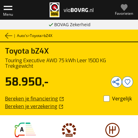
Favorieten
Menu
BOVAG Zekerheid
|
Auto's
>
Toyota
>
bZ4X
Toyota
bZ4X
1
/
27
Touring Executive AWD 75 kWh Leer 1500 KG
Trekgewicht
58.950,-
Bereken je financiering
Vergelijk
Bereken je verzekering
A