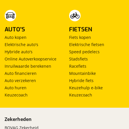
achteropkomend verkeer waarschuwing
achteruitrij assistent
actieve noodgeval assistent
afdaal assistent
AUTO'S
FIETSEN
alarm klasse 1(startblokkering)
Anti Blokkeer Systeem
Auto kopen
Fiets kopen
Anti doorSlip Regeling
Elektrische auto's
Elektrische fietsen
automatische snelheids begrenzing
Hybride auto's
Speed pedelecs
Autonomous Emergency Braking
Online Autoverkoopservice
Stadsfiets
bandenspanningscontrolesysteem
Inruilwaarde berekenen
Racefiets
bestuurdersairbag
Auto financieren
Mountainbike
centrale airbag voor
Auto verzekeren
Hybride fiets
cruise control adaptief en stuurhulp
Auto huren
Keuzehulp e-bike
dodehoek detectie
Keuzecoach
Keuzecoach
Elektronisch Stabiliteits Programma
grootlichtassistent
hill hold functie
Zekerheden
kruisend verkeer detectie
parkeersensor achter
BOVAG Zekerheid