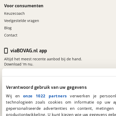
Voor consumenten
Keuzecoach
Veelgestelde vragen
Blog
Contact
viaBOVAG.nl app
Altijd het meest recente aanbod bij de hand.
Download 'm nu.
viaBOVAG.nl
Verantwoord gebruik van uw gegevens
Kosterijland
15
Wij en
onze 1022 partners
verwerken je persoonl
3981 AJ
Bunnik
technologieën zoals cookies om informatie op uw a
Een initiatief van
BOVAG
gepersonaliseerde advertenties en content, metingen
productontwikkeling. U kunt kiezen wie uw gegevens gebr