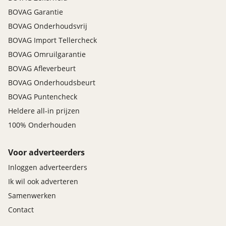
parkeersensor voor
BOVAG Garantie
passagiersairbag
BOVAG Onderhoudsvrij
rijstrooksensor
BOVAG Import Tellercheck
rondomzicht camera
BOVAG Omruilgarantie
uitstap waarschuwing
uitwijk assistent
BOVAG Afleverbeurt
verkeersbord detectie
BOVAG Onderhoudsbeurt
vermoeidheids herkenning
BOVAG Puntencheck
zelfstandige rijstrookwissel
Heldere all-in prijzen
zij airbag(s) voor
100% Onderhouden
Voor adverteerders
Inloggen adverteerders
Ik wil ook adverteren
Samenwerken
Contact