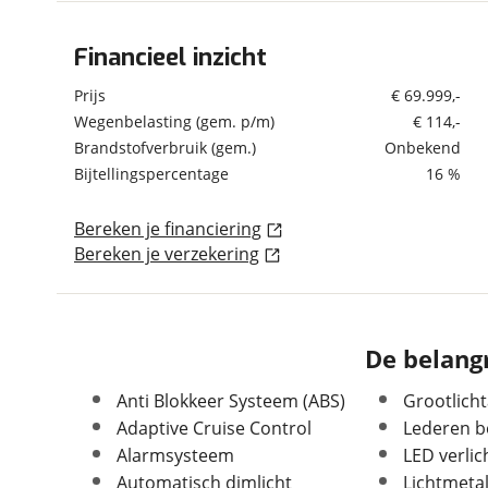
om de site continu te v
technologie die je gedr
Financieel inzicht
Algemeen
weten? Bekijk onze
disc
Merk
Tesla
Prijs
€ 69.999,-
en beperkte analytis
Model
Model X
Wegenbelasting (gem. p/m)
€ 114,-
voorkeurenpagina
.
Brandstofverbruik (gem.)
Onbekend
Uitvoering
Dual Motor AWD 100
kWh
Bijtellingspercentage
16 %
Kenteken
T107GP
Bereken je financiering
Kilometerstand
66.386 km
Bereken je verzekering
Bouwjaar
6-2023
Modeljaar
2023
Leeftijd
3 jaar en 2 maanden
APK vervaldatum
17-06-2027
De belangr
Carrosserievorm
SUV / Terreinwagen
Anti Blokkeer Systeem (ABS)
Grootlicht
Soort voertuig
Personenwagen
Adaptive Cruise Control
Lederen b
Nieuw of occasion
Occasion
Alarmsysteem
LED verlic
Automatisch dimlicht
Lichtmeta