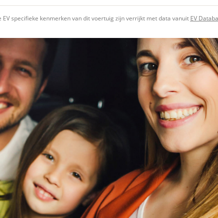
 EV specifieke kenmerken van dit voertuig zijn verrijkt met data vanuit
EV Datab
viaBOVAG -
rantie! Te koop Tesla Model X Long Range met de
pers
veilig en
go
bren
vertrouwd
Overige
Accu en laden
viaBOVAG -
pers
profielen
Accu type
LithiumIon
Autonome parkeerfunctie
veilig en
go
nden!
Autopilot
Accu capaciteit totaal
90 kW
bren
vertrouwd
Bluetooth
Snelladen
Ja
Cruise control adaptief met stop&go en stuurhulp
1 Fase laden
Nee
Draadloos inductie smartphone opladen
nd
3 Fase laden
Ja
Draadloze telefoonlader
Type laadpoort
Type2
electronic climate control
thuisladen
LED mistlampen
Laadvermogen maximaal
16 kW
Luchtvering
thuisladen
Oplaadmogelijkheid
Laadtijd minimaal
5 uur, 27 minuten
ruitensproeiers/wisserbladen verwarmbaar
thuisladen