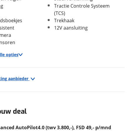
ng
Tractie Controle Systeem
(TCS)
dsboekjes
Trekhaak
In- en exterieur
sistent
12V aansluiting
Aantal deuren
5
amera
Aantal zitplaatsen
5
nsoren
Bekleding
Leder
lle opties
Interieurkleur
Zwart
Laksoort
Metallic
Kleur
Grijs
Infotainment
Fabriekskleur
Midnight Silver Metallic
ting aanbieder
Achteruitrijcamera
(grijs metallic)
Audio installatie
Audio installatie premium
Bluetooth telefoonvoorbereiding
ouw deal
GPS volgsysteem
Multimedia-voorbereiding
Geschiedenis
Multimedia systeem
ced AutoPilot4.0 (twv 3.800,-), FSD 49,- p/mnd