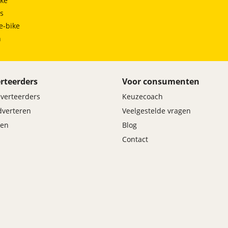
ke
elling loopt tot 7-2028!
ts
e-bike
h
rteerders
Voor consumenten
dverteerders
Keuzecoach
adverteren
Veelgestelde vragen
en
Blog
Contact