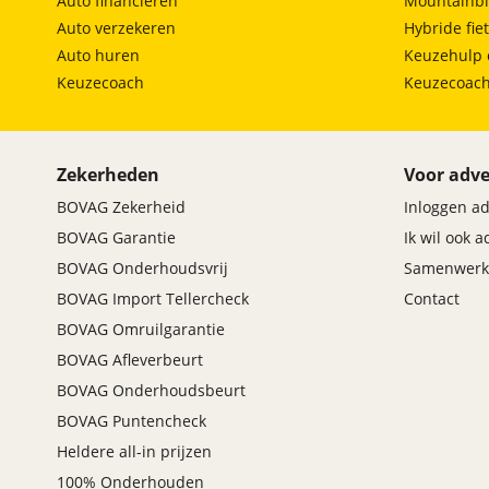
Auto financieren
Mountainbi
accupakket tot 240.000km of 17-6-2031! De lage Bijt
Stuur verstelbaar
Auto verzekeren
Hybride fie
Stuurwiel verwarmd
Auto huren
Keuzehulp 
Voorstoelen geventileerd
Keuzecoach
Keuzecoac
Voorstoelen in hoogte verstelbaar
Voorstoelen verwarmd
Zonnedak
Zwarte hemelbekleding
Zekerheden
Voor adve
BOVAG Zekerheid
Inloggen a
Veiligheid
BOVAG Garantie
Ik wil ook 
Achteruitrijcamera
BOVAG Onderhoudsvrij
Samenwerk
Adaptieve cruise control
BOVAG Import Tellercheck
Contact
Airbag(s) gordijn
BOVAG Omruilgarantie
Airbag(s) hoofd achter
BOVAG Afleverbeurt
Airbag(s) hoofd voor
BOVAG Onderhoudsbeurt
Airbag(s) knie
Airbag(s) side achter
BOVAG Puntencheck
Airbag(s) side voor
Heldere all-in prijzen
Airbag(s) window
100% Onderhouden