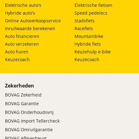
Elektrische auto's
Elektrische fietsen
Achteruitrijcamera
Hybride auto's
Speed pedelecs
Airbag(s) hoofd achter
Online Autoverkoopservice
Stadsfiets
Airbag(s) hoofd voor
Inruilwaarde berekenen
Racefiets
Airbag(s) knie
Airbag(s) side voor
Auto financieren
Mountainbike
Airbag bestuurder
Auto verzekeren
Hybride fiets
Airbag passagier
Auto huren
Keuzehulp e-bike
Alarm klasse 1(startblokkering)
Keuzecoach
Keuzecoach
Anti Blokkeer Systeem
Anti doorSlip Regeling
Autonomous Emergency Braking
Zekerheden
Dodehoek detector
BOVAG Zekerheid
Elektronisch Stabiliteits Programma
Hill hold functie
BOVAG Garantie
Verkeersbord detectie
BOVAG Onderhoudsvrij
Vermoeidheids herkenning
BOVAG Import Tellercheck
BOVAG Omruilgarantie
BOVAG Afleverbeurt