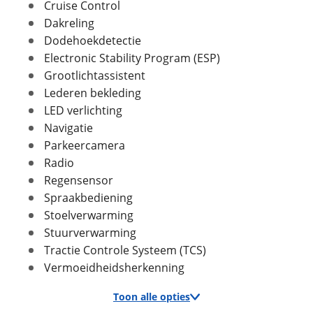
Cruise Control
metallic)
Dakreling
Dodehoekdetectie
Foto's
Electronic Stability Program (ESP)
Verbruik en milieu
Grootlichtassistent
Klik hier om foto's te uploaden
(optioneel)
Lederen bekleding
Brandstof
Elektriciteit
JPG, PNG (max 10 foto's)
LED verlichting
Energielabel
A
Navigatie
CO2 uitstoot
0,0 gram per kilometer
Jouw contactgegevens
Parkeercamera
Naam
Radio
Regensensor
Spraakbediening
Financieel
Stoelverwarming
E-mailadres
Prijs
€ 43.350,-
Stuurverwarming
Inclusief BPM
Ja
Tractie Controle Systeem (TCS)
BPM
€ 0,-
Vermoeidheidsherkenning
Telefoonnummer (optioneel)
Wegenbelasting
€ 0,-
(gemiddeld p/m)
Toon alle opties