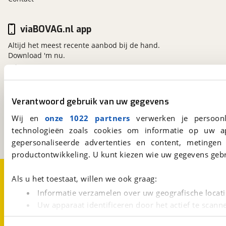
viaBOVAG.nl app
Altijd het meest recente aanbod bij de hand.
Download 'm nu.
viaBOVAG.nl
Verantwoord gebruik van uw gegevens
Kosterijland
15
3981 AJ
Bunnik
Wij en
onze 1022 partners
verwerken je persoonl
Een initiatief van
technologieën zoals cookies om informatie op uw a
BOVAG
gepersonaliseerde advertenties en content, metingen
productontwikkeling. U kunt kiezen wie uw gegevens gebr
Over viaBOVAG.nl
Disclaimer- en Privacyverklaring
Als u het toestaat, willen we ook graag:
Cookievoorkeuren
Vacatures
Informatie verzamelen over uw geografische locati
Uw apparaat identificeren door het actief te scann
Lees meer over hoe uw persoonlijke gegevens worden ve