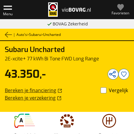
Favorieten
Menu
BOVAG Zekerheid
|
Auto's
>
Subaru
>
Uncharted
Subaru
Uncharted
1
/
29
2E-xcite+ 77 kWh Bi Tone FWD Long Range
43.350,-
Bereken je financiering
Vergelijk
Bereken je verzekering
A