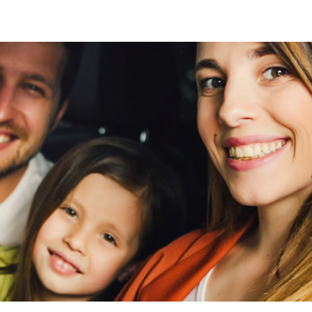
standsbediening.
Accu verwarming
Ja
viaBOVAG - veilig
en vertrouwd
lijk.
viaBOVAG - veilig
es.
en vertrouwd
jouw manier:
aad hem op aan elk gewoon stopcontact.
l aan op een normaal stopcontact.
alkabel laad je direct aan een openbare of