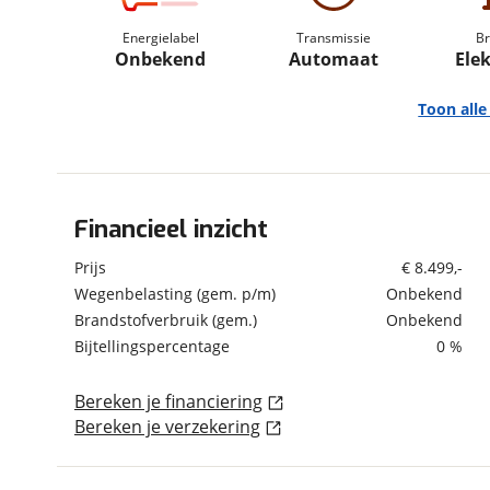
om de site continu te v
Energielabel
Transmissie
Br
technologie die je gedr
Onbekend
Automaat
Elek
weten? Bekijk onze
disc
en beperkte analytis
Toon all
voorkeurenpagina
.
Financieel inzicht
Algemeen
Merk
Silence
Prijs
€ 8.499,-
Model
S04
Wegenbelasting (gem. p/m)
Onbekend
Brandstofverbruik (gem.)
Onbekend
Bouwjaar
12-2025
Bijtellingspercentage
0 %
Leeftijd
8 maanden
Carrosserievorm
Hatchback
Bereken je financiering
Soort voertuig
Brommobiel
Bereken je verzekering
Nieuw of occasion
Occasion