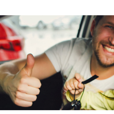
Centrale deurvergrendeling – met een handige af
Aantal handzenders
2
Vegan Leather stoelen – comfortabel én diervriende
Uitneembare SILENCE-accu – laad waar jij wilt.
Custom kleuren - Neem contact op voor meer opti
Laden zoals jij wilt
De S04 Unico geeft je alle vrijheid om te laden op 
Uitneembaar: neem de accu mee naar binnen en l
In het voertuig: sluit eenvoudig de standaardkabe
Optioneel via laadpaal: met de beschikbare laadpa
thuislaadpaal.
Het SILENCE Unico Batterij Abonnement