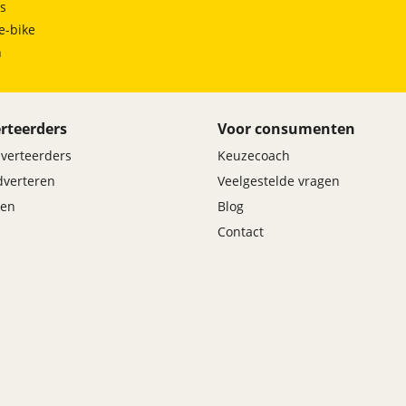
ts
e-bike
h
bonnement.
rteerders
Voor consumenten
s eerste instappen in de stilste én slimste manier om je
dverteerders
Keuzecoach
adverteren
Veelgestelde vragen
en
Blog
Contact