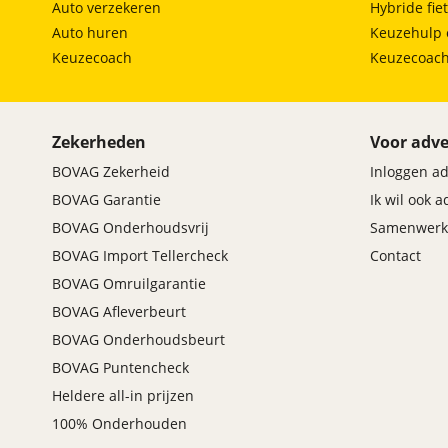
Auto verzekeren
Hybride fie
Auto huren
Keuzehulp 
Comfort en essentials standaard aanwezig.
Keuzecoach
Keuzecoac
Flexibel laden en zorgeloos rijden met batterij a
Nu te bestellen
Zekerheden
Voor adve
De S04 Unico is nu exclusief te bestellen. Wil jij al
BOVAG Zekerheid
Inloggen a
door de stad te bewegen?
BOVAG Garantie
Ik wil ook 
BOVAG Onderhoudsvrij
Samenwerk
Maak je move. Bestel nu.
BOVAG Import Tellercheck
Contact
BOVAG Omruilgarantie
Vakgarage van Limpt is aangesloten bij de BOVAG.
BOVAG Afleverbeurt
Onze openingstijden zijn:
BOVAG Onderhoudsbeurt
maandag t/m vrijdag van 8:00uur tot 17:30uur
BOVAG Puntencheck
zaterdag van 10:00uur tot 14:00uur
Heldere all-in prijzen
100% Onderhouden
U bent van harte welkom.