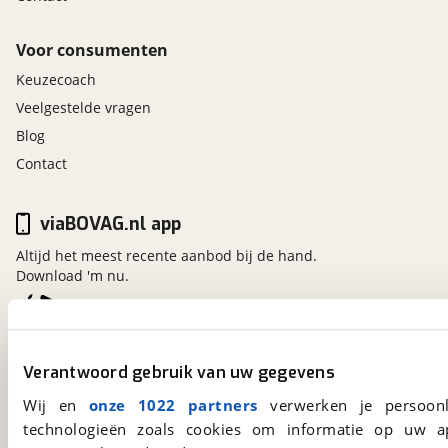
Voor consumenten
Keuzecoach
Veelgestelde vragen
Blog
Contact
viaBOVAG.nl app
Altijd het meest recente aanbod bij de hand.
Download 'm nu.
viaBOVAG.nl
Verantwoord gebruik van uw gegevens
Kosterijland
15
3981 AJ
Bunnik
Wij en
onze 1022 partners
verwerken je persoonl
Een initiatief van
technologieën zoals cookies om informatie op uw a
BOVAG