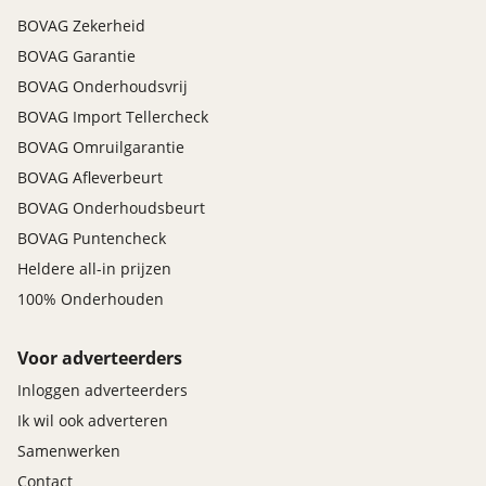
BOVAG Zekerheid
Standaard
BOVAG Garantie
Prijs
:
BOVAG Onderhoudsvrij
€ 0,-
BOVAG Import Tellercheck
BOVAG Omruilgarantie
Omschrijving
:
Nationale Auto Pas, Kenteken te naam stellen,
BOVAG Afleverbeurt
Inruilauto vrijwaarden. Dit afleverpakket bevat:
BOVAG Onderhoudsbeurt
Geen nieuwe APK. Deze Plymouth is verkrijgbaar
BOVAG Puntencheck
met dit afleverpakket in plaats van het
Heldere all-in prijzen
standaardpakket met een korting van € 2.995.
100% Onderhouden
Voor adverteerders
Inloggen adverteerders
Ik wil ook adverteren
Samenwerken
Contact