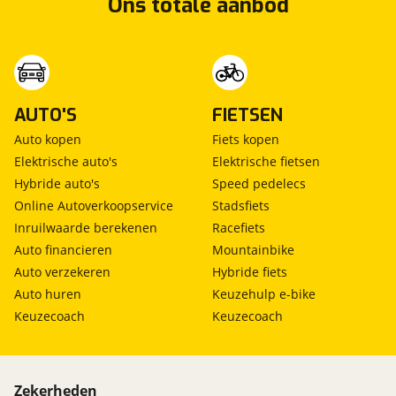
Ons totale aanbod
AUTO'S
FIETSEN
Exclusive Plus+
Inbegrepen
Auto kopen
Fiets kopen
Elektrische auto's
Elektrische fietsen
Prijs
:
Hybride auto's
Speed pedelecs
€ 0,-
(
Originele waarde € 2.995,-
)
Online Autoverkoopservice
Stadsfiets
Omschrijving
:
Inruilwaarde berekenen
Racefiets
12 maanden Bovag garantie, Inclusief GROTE
Auto financieren
Mountainbike
Onderhoudsbeurt, Bovag 40-Puntencheck, Nieuwe
Auto verzekeren
Hybride fiets
APK Keuring, 1 Jaar Mobiliteitsgarantie, Brandstof,
Auto huren
Keuzehulp e-bike
Compleet gepoetst en Kenteken tenaamstelling. Dit
Keuzecoach
Keuzecoach
afleverpakket bevat: BOVAG garantie (12 maanden);
BOVAG 40-Puntencheck; BOVAG Afleverbeurt;
Nieuwe APK
Zekerheden