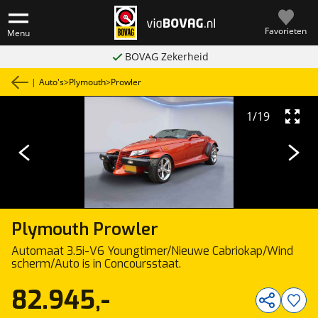
Favorieten
Menu
BOVAG Zekerheid
|
Auto's
>
Plymouth
>
Prowler
1
/
19
Plymouth
Prowler
Automaat 3.5i-V6 Youngtimer/Nieuwe Cabriokap/Wind
scherm/Auto is in Concoursstaat.
82.945,-