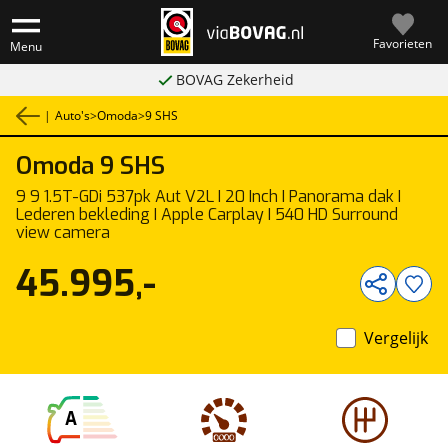
Favorieten
Menu
BOVAG Zekerheid
|
Auto's
>
Omoda
>
9 SHS
Omoda
9 SHS
1
/
35
9 9 1.5T-GDi 537pk Aut V2L I 20 Inch I Panorama dak I
Lederen bekleding I Apple Carplay I 540 HD Surround
view camera
45.995,-
Vergelijk
A