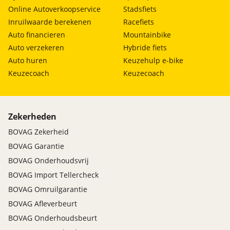
Online Autoverkoopservice
Stadsfiets
Accu capaciteit totaal
34 kW
Inruilwaarde berekenen
Racefiets
Snelladen
Ja
Auto financieren
Mountainbike
Laadvermogen maximaal
6 kW
Auto verzekeren
Hybride fiets
thuisladen
Auto huren
Keuzehulp e-bike
Laadvermogen maximaal
65 kW
Keuzecoach
Keuzecoach
snelladen
Zekerheden
BOVAG Zekerheid
BOVAG Garantie
BOVAG Onderhoudsvrij
BOVAG Import Tellercheck
BOVAG Omruilgarantie
BOVAG Afleverbeurt
BOVAG Onderhoudsbeurt