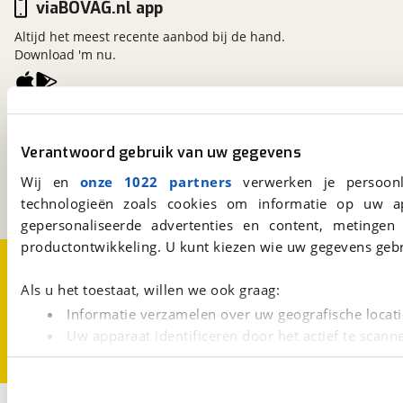
viaBOVAG.nl app
Altijd het meest recente aanbod bij de hand.
Download 'm nu.
viaBOVAG.nl
Wassink Zekerheidspakket
Inbegrepen
Kosterijland
15
Verantwoord gebruik van uw gegevens
Prijs
:
3981 AJ
Bunnik
Wij en
onze 1022 partners
verwerken je persoonl
€ 0,-
(
Originele waarde € 1.095,-
)
Een initiatief van
BOVAG
technologieën zoals cookies om informatie op uw a
Omschrijving
:
gepersonaliseerde advertenties en content, metingen
Het Wassink Zekerheidspakket / Spoticar / KIA
productontwikkeling. U kunt kiezen wie uw gegevens gebr
Topselectie / Hyundai promises omvat naast de
Over viaBOVAG.nl
Disclaimer- en Privacyverklaring
Cookievoorkeuren
Vacatures
resterende fabrieksgarantie *: . ✔ 12 maanden
Als u het toestaat, willen we ook graag:
BOVAG garantie. Garantie reparatie bij een van de
Informatie verzamelen over uw geografische locati
Wassink Autogroep vestiging. ✔ Checklist volgens
Uw apparaat identificeren door het actief te scann
Merkdealer standaards. ✔ Bekende
onderhoudshistorie. ✔ Gebruik van originele
Lees meer over hoe uw persoonlijke gegevens worden ve
onderdelen met garantie. ✔ Onderhoudsbeurt
U kunt uw toestemming op elk moment wijzigen of intrekk
volgens fabrieksvoorschrift. Minimaal 6 maanden