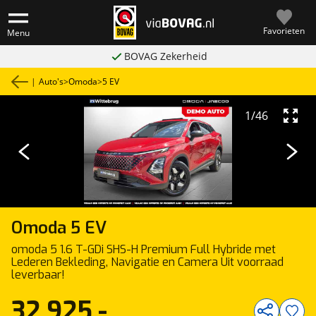
Favorieten
Menu
BOVAG Zekerheid
|
Auto's
>
Omoda
>
5 EV
1
/
46
Omoda
5 EV
omoda 5 1.6 T-GDi SHS-H Premium Full Hybride met
Lederen Bekleding, Navigatie en Camera Uit voorraad
leverbaar!
32.925,-