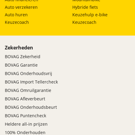
Connected services
Auto verzekeren
Hybride fiets
Dab
Auto huren
Keuzehulp e-bike
Draadloze telefoonlader
Keuzecoach
Keuzecoach
extra getint glas achter
Fabrieksgarantie
Geluidsisolerend glas
Zekerheden
midden airbag(s)
multimedia scherm standaard
BOVAG Zekerheid
sfeerverlichting
BOVAG Garantie
stuur kunstleder
BOVAG Onderhoudsvrij
stuur multifunctioneel
BOVAG Import Tellercheck
stuur verwarmd
BOVAG Omruilgarantie
Uitparkeer waarschuwing
BOVAG Afleverbeurt
uitstap waarschuwing
Volledig digitaal instrumentenpaneel
BOVAG Onderhoudsbeurt
zwarte glans (piano)lak interieur afwerking
BOVAG Puntencheck
Heldere all-in prijzen
Veiligheid
100% Onderhouden