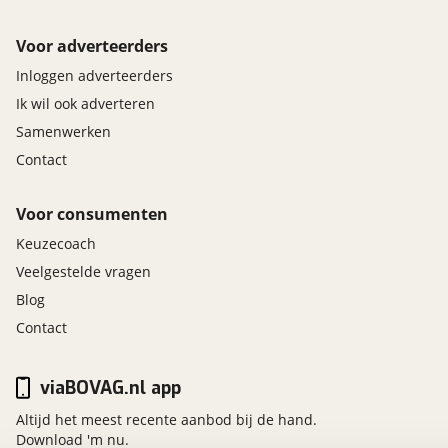
Alarmsysteem
Autonomous Emergency Braking
Voor adverteerders
Dodehoek detector
Inloggen adverteerders
Airbag(s) hoofd voor
Ik wil ook adverteren
Airbag(s) side voor
Airbag bestuurder
Samenwerken
Airbag passagier
Contact
Alarm klasse 1(startblokkering)
Anti Blokkeer Systeem
Voor consumenten
Anti doorSlip Regeling
Keuzecoach
Bandenspanningscontrolesysteem
Veelgestelde vragen
bots waarschuwing systeem
Brake Assist System
Blog
Elektronisch Stabiliteits Programma
Contact
Hill hold functie
Verkeersbord detectie
viaBOVAG.nl app
Vermoeidheids herkenning
Altijd het meest recente aanbod bij de hand.
Download 'm nu.