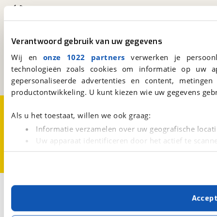
viaBOVAG.nl
Verantwoord gebruik van uw gegevens
Kosterijland
15
3981 AJ
Bunnik
Wij en
onze 1022 partners
verwerken je persoonl
Een initiatief van
technologieën zoals cookies om informatie op uw a
BOVAG
gepersonaliseerde advertenties en content, metingen
productontwikkeling. U kunt kiezen wie uw gegevens gebr
Over viaBOVAG.nl
Disclaimer- en Privacyverklaring
Als u het toestaat, willen we ook graag:
Cookievoorkeuren
Vacatures
Informatie verzamelen over uw geografische locati
Uw apparaat identificeren door het actief te scann
Lees meer over hoe uw persoonlijke gegevens worden ve
U kunt uw toestemming op elk moment wijzigen of intrekk
Met cookies en vergelijkbare technieken zorgen we voor 
Accep
cookies zorgen ervoor dat de website goed werkt. Ook g
verbeteren. We tonen je graag relevante advertenties e