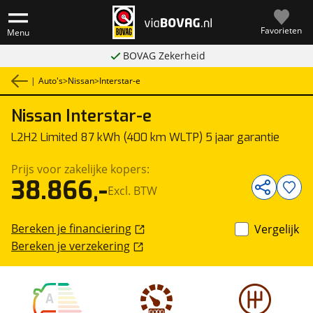
Favorieten
Menu
BOVAG Zekerheid
|
Auto's
>
Nissan
>
Interstar-e
Nissan
Interstar-e
1
/
22
Bedrijfswagen
L2H2 Limited 87 kWh (400 km WLTP) 5 jaar garantie
Prijs voor zakelijke kopers:
38.866,-
Excl. BTW
Bereken je financiering
Vergelijk
Bereken je verzekering
A