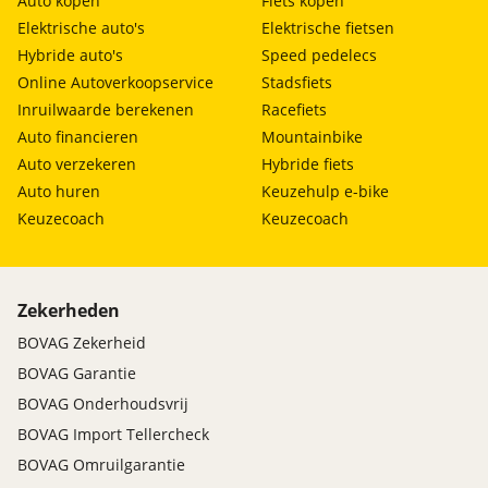
Auto kopen
Fiets kopen
Financial Lease: € 459,- p/m bij een looptijd van 72
Elektrische auto's
Elektrische fietsen
maanden, € 8.866,- aanbetaling en slottermijn van
Hybride auto's
Speed pedelecs
€ 6.500,- Ook mogelijkheden met BTW mee
Online Autoverkoopservice
Stadsfiets
financieren!
Inruilwaarde berekenen
Racefiets
Auto financieren
Mountainbike
Handige afmetingen:
Auto verzekeren
Hybride fiets
Auto huren
Keuzehulp e-bike
Lengte over de vloer 322 cm
Keuzecoach
Keuzecoach
Lengte 1 meter boven de vloer 300 cm
Bruikbare laadhoogte 188 cm
Max breedte schuifdeur 131 cm
Zekerheden
BOVAG Zekerheid
BOVAG Garantie
BOVAG Onderhoudsvrij
BOVAG Import Tellercheck
BOVAG Omruilgarantie