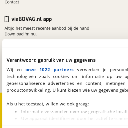
Contact
viaBOVAG.nl app
Altijd het meest recente aanbod bij de hand.
Download 'm nu.
viaBOVAG.nl
Verantwoord gebruik van uw gegevens
Kosterijland
15
3981 AJ
Bunnik
Wij en
onze 1022 partners
verwerken je persoonl
Een initiatief van
technologieën zoals cookies om informatie op uw a
BOVAG
gepersonaliseerde advertenties en content, metingen
productontwikkeling. U kunt kiezen wie uw gegevens gebr
Over viaBOVAG.nl
Disclaimer- en Privacyverklaring
Als u het toestaat, willen we ook graag:
Cookievoorkeuren
Vacatures
Informatie verzamelen over uw geografische locati
Uw apparaat identificeren door het actief te scann
Lees meer over hoe uw persoonlijke gegevens worden ve