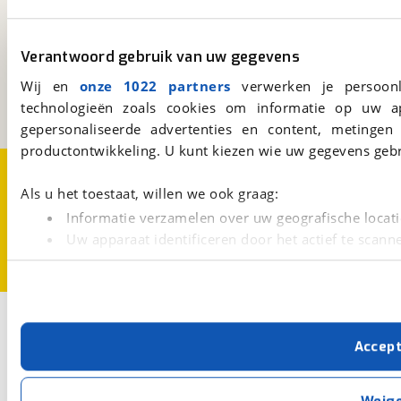
viaBOVAG.nl
Verantwoord gebruik van uw gegevens
Kosterijland
15
3981 AJ
Bunnik
Wij en
onze 1022 partners
verwerken je persoonl
Een initiatief van
technologieën zoals cookies om informatie op uw a
BOVAG
gepersonaliseerde advertenties en content, metingen
productontwikkeling. U kunt kiezen wie uw gegevens gebr
Over viaBOVAG.nl
Disclaimer- en Privacyverklaring
Cookievoorkeuren
Vacatures
Als u het toestaat, willen we ook graag:
Informatie verzamelen over uw geografische locati
Uw apparaat identificeren door het actief te scann
Lees meer over hoe uw persoonlijke gegevens worden ve
U kunt uw toestemming op elk moment wijzigen of intrekk
Met cookies en vergelijkbare technieken zorgen we voor 
Accep
cookies zorgen ervoor dat de website goed werkt. Ook g
verbeteren. We tonen je graag relevante advertenties e
buiten onze website volgt – uiteraard op anonie