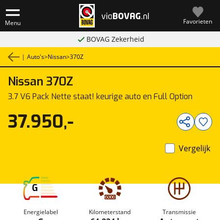
Favorieten
Menu
BOVAG Zekerheid
|
Auto's
>
Nissan
>
370Z
Nissan
370Z
1
/
27
3.7 V6 Pack Nette staat! keurige auto en Full Option
37.950,-
Vergelijk
G
Energielabel
Kilometerstand
Transmissie