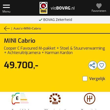
Favorieten
Menu
BOVAG Zekerheid
|
Auto's
>
MINI
>
Cabrio
MINI
Cabrio
1
/
29
Cooper C Favoured M-pakket + Stoel & Stuurverwarming
+ Achteruitrijcamera + Harman Kardon
49.700,-
Vergelijk
E