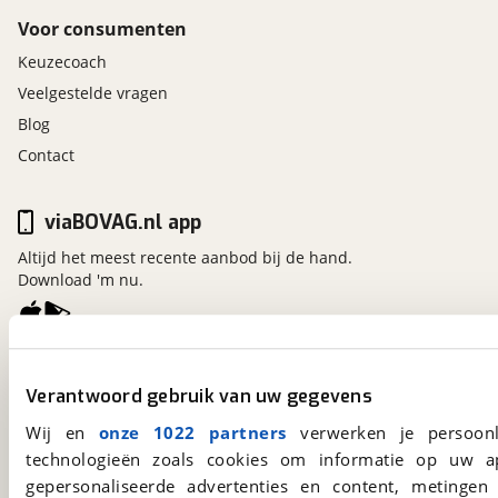
Voor consumenten
Keuzecoach
Veelgestelde vragen
Blog
Contact
viaBOVAG.nl app
Altijd het meest recente aanbod bij de hand.
Download 'm nu.
viaBOVAG.nl
Verantwoord gebruik van uw gegevens
Kosterijland
15
3981 AJ
Bunnik
Wij en
onze 1022 partners
verwerken je persoonl
Een initiatief van
technologieën zoals cookies om informatie op uw a
BOVAG
gepersonaliseerde advertenties en content, metingen