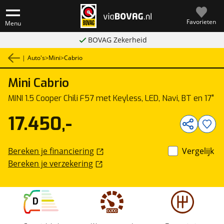
Favorieten
Menu
BOVAG Zekerheid
|
Auto's
>
Mini
>
Cabrio
Mini
Cabrio
1
/
54
MINI 1.5 Cooper Chili F57 met Keyless, LED, Navi, BT en 17"
17.450,-
Bereken je financiering
Vergelijk
Bereken je verzekering
D