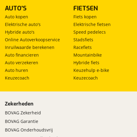
AUTO'S
FIETSEN
Auto kopen
Fiets kopen
Elektrische auto's
Elektrische fietsen
Hybride auto's
Speed pedelecs
Online Autoverkoopservice
Stadsfiets
Inruilwaarde berekenen
Racefiets
Auto financieren
Mountainbike
Auto verzekeren
Hybride fiets
Auto huren
Keuzehulp e-bike
Keuzecoach
Keuzecoach
Zekerheden
BOVAG Zekerheid
BOVAG Garantie
BOVAG Onderhoudsvrij