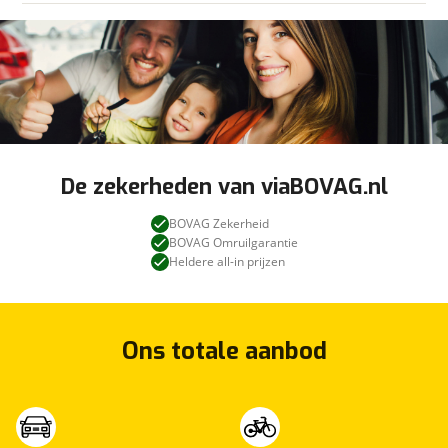
De zekerheden van viaBOVAG.nl
BOVAG Zekerheid
BOVAG Omruilgarantie
Heldere all-in prijzen
Ons totale aanbod