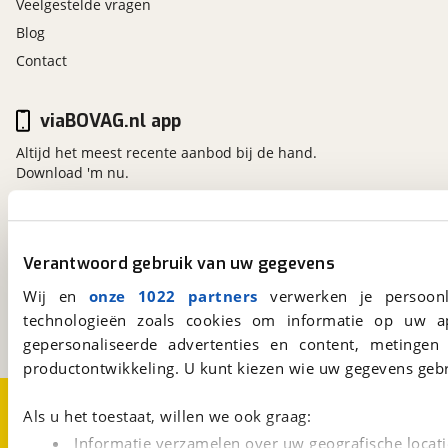
Veelgestelde vragen
Blog
Contact
viaBOVAG.nl app
Altijd het meest recente aanbod bij de hand.
Download 'm nu.
viaBOVAG.nl
Verantwoord gebruik van uw gegevens
Kosterijland
15
3981 AJ
Bunnik
Wij en
onze 1022 partners
verwerken je persoonl
Een initiatief van
technologieën zoals cookies om informatie op uw a
BOVAG
gepersonaliseerde advertenties en content, metingen
productontwikkeling. U kunt kiezen wie uw gegevens gebr
Over viaBOVAG.nl
Disclaimer- en Privacyverklaring
Als u het toestaat, willen we ook graag:
Cookievoorkeuren
Vacatures
Informatie verzamelen over uw geografische locati