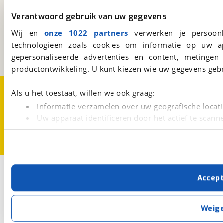
viaBOVAG.nl
Verantwoord gebruik van uw gegevens
Kosterijland
15
Wij en
onze 1022 partners
verwerken je persoonl
3981 AJ
Bunnik
technologieën zoals cookies om informatie op uw a
Een initiatief van
BOVAG
gepersonaliseerde advertenties en content, metingen
productontwikkeling. U kunt kiezen wie uw gegevens gebr
Over viaBOVAG.nl
Disclaimer- en Privacyverklaring
Als u het toestaat, willen we ook graag:
Cookievoorkeuren
Vacatures
Informatie verzamelen over uw geografische locati
Uw apparaat identificeren door het actief te scann
Lees meer over hoe uw persoonlijke gegevens worden ve
U kunt uw toestemming op elk moment wijzigen of intrekk
Met cookies en vergelijkbare technieken zorgen we voor 
Accep
cookies zorgen ervoor dat de website goed werkt. Ook g
verbeteren. We tonen je graag relevante advertenties e
buiten onze website volgt – uiteraard op anonie
Weig
privacyverklaring
. Als je weigert, plaatsen we alleen f