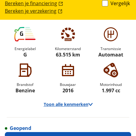
Bereken je financiering
Vergelijk
Bereken je verzekering
G
Energielabel
Kilometerstand
Transmissie
G
63.515 km
Automaat
Brandstof
Bouwjaar
Motorinhoud
Benzine
2016
1.997 cc
Toon alle kenmerken
Geopend
Vraag een
Stel een
Ontvang gratis jouw
vraag
proefrit
!
aan!