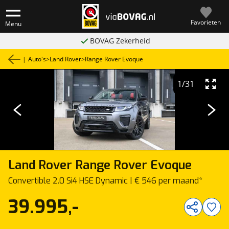
Favorieten
Menu
BOVAG Zekerheid
|
Auto's
>
Land Rover
>
Range Rover Evoque
1
/
31
Land Rover
Range Rover Evoque
Convertible 2.0 Si4 HSE Dynamic | € 546 per maand*
39.995,-