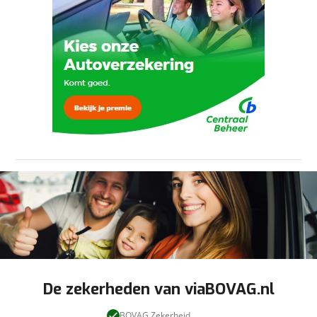
Rijstrooksensor
Ja, ik wil graag de nieuwsbrief
ontvangen.
viaBOVAG.nl verwerkt je persoonsgegevens
om je aanvraag zo goed mogelijk bij de
aanbieder te brengen. Lees hier meer over in
onze
privacyverklaring
.
Verstuur mijn vraag
Stuur mijn bevinding door
viaBOVAG.nl verwerkt je persoonsgegevens
om je aanvraag zo goed mogelijk bij de
aanbieder te brengen. Lees hier meer over in
onze
privacyverklaring
.
De zekerheden van viaBOVAG.nl
BOVAG Zekerheid