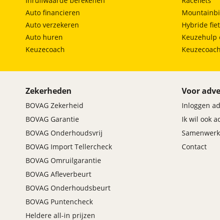
Inruilwaarde berekenen
Racefiets
Auto financieren
Mountainbi
Auto verzekeren
Hybride fie
Auto huren
Keuzehulp 
Keuzecoach
Keuzecoac
Zekerheden
Voor adve
BOVAG Zekerheid
Inloggen a
BOVAG Garantie
Ik wil ook 
BOVAG Onderhoudsvrij
Samenwerk
BOVAG Import Tellercheck
Contact
BOVAG Omruilgarantie
BOVAG Afleverbeurt
BOVAG Onderhoudsbeurt
BOVAG Puntencheck
Heldere all-in prijzen