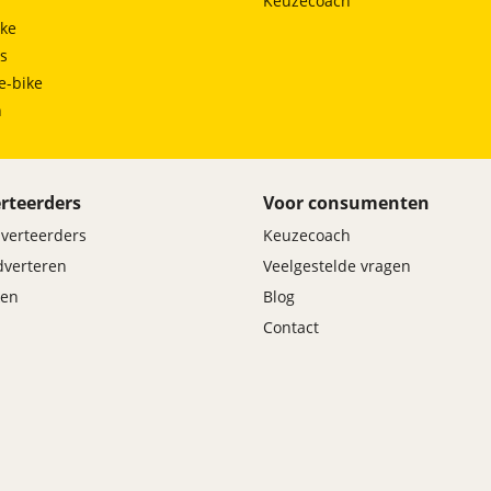
Keuzecoach
ke
ts
e-bike
h
rteerders
Voor consumenten
dverteerders
Keuzecoach
adverteren
Veelgestelde vragen
en
Blog
Contact