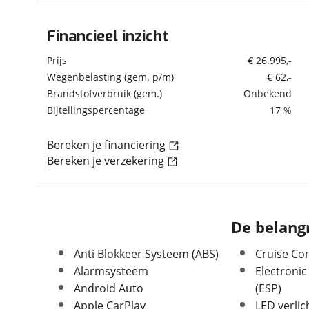
om de site continu te v
technologie die je gedr
Financieel inzicht
Algemeen
weten? Bekijk onze
disc
Merk
Lancia
Prijs
€ 26.995,-
en beperkte analytis
Model
Ypsilon
Wegenbelasting (gem. p/m)
€ 62,-
voorkeurenpagina
.
Brandstofverbruik (gem.)
Onbekend
Uitvoering
51kWh 156pk Automaat
Bijtellingspercentage
17 %
Kenteken
JRP65K
Kilometerstand
16 km
Bereken je financiering
Bouwjaar
12-2025
Bereken je verzekering
Modeljaar
2024
Leeftijd
8 maanden
APK vervaldatum
17-12-2029
De belangr
Carrosserievorm
Hatchback
Soort voertuig
Personenwagen
Anti Blokkeer Systeem (ABS)
Cruise Con
Nieuw of occasion
Occasion
Alarmsysteem
Electronic
Android Auto
(ESP)
Apple CarPlay
LED verlic