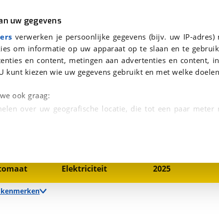
r
Kampeer
van uw gegevens
ICHTING | CLIMA
viaBOVAG.nl verwerkt je persoonsgegevens om je aanvraag zo goed mogelijk bij de aanbieder te brengen. Lees hi
Lancia Ypsilon 51kWh 156pk Automaat CRUISE | DAB | SFEERVERLICHTING | CLIMA
ers
verwerken je persoonlijke gegevens (bijv. uw IP-adres)
ies om informatie op uw apparaat op te slaan en te gebruik
enties en content, metingen aan advertenties en content, in
U kunt kiezen wie uw gegevens gebruikt en met welke doelen
ING | CLIMA
n we ook graag:
elen over uw geografische locatie, die tot een paar meter
1
/
29
entificeren door het actief te scannen op specifieke
 persoonlijke gegevens worden verwerkt en stel uw voo
nsmissie
Brandstof
Bouwjaar
tomaat
Elektriciteit
2025
unt uw toestemming op elk moment wijzigen of in
e kenmerken
kbare technieken zorgen we voor een betere en meer persoon
en ervoor dat de website goed werkt. Ook gebruiken we anal