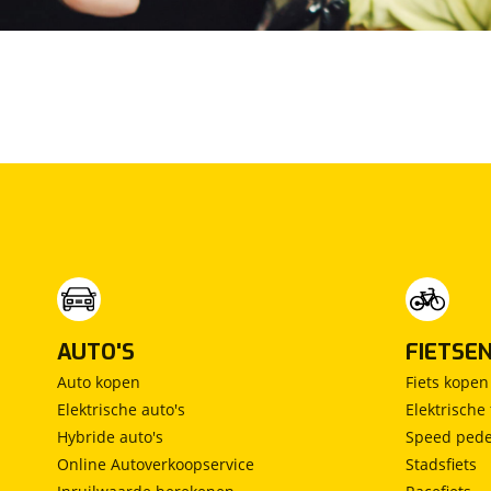
Hekkert Premium Pakket
Prijs
:
€ 795,-
Omschrijving
:
Deze auto wordt inclusief afleverpakket
aangeboden en geleverd. Het afleverpakket bestaat
uit: - Onderhoudsbeurt volgens serviceboekje. - 24
maanden garantie. - 1 jaar mobiliteitsservice
Europa. - Minimaal 1 jaar APK. - Volle Tank en of
Accu. - Professionele poetsbeurt. -
Tenaamstellingskosten. - Kwaliteitscontrole op 100
punten. Dit afleverpakket bevat: Car garantie. Deze
Lancia is verkrijgbaar met dit afleverpakket in
AUTO'S
FIETSE
plaats van het standaardpakket voor een meerprijs
Auto kopen
Fiets kopen
van € 795.
Elektrische auto's
Elektrische 
Hybride auto's
Speed pede
Online Autoverkoopservice
Stadsfiets