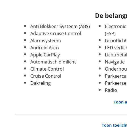
Kilometerstand
84.594 km
Bouwjaar
9-2021
De belangr
Modeljaar
2020
Leeftijd
Anti Blokkeer Systeem (ABS)
4 jaar en 11 maanden
Electronic
Adaptive Cruise Control
(ESP)
Carrosserievorm
SUV / Terreinwagen
Alarmsysteem
Grootlicht
Soort voertuig
Personenwagen
Android Auto
LED verlic
Nieuw of occasion
Occasion
Apple CarPlay
Lichtmeta
Automatisch dimlicht
Navigatie
Climate Control
Onderhou
Cruise Control
Parkeerc
Dakreling
Parkeerse
Afmetingen en gewicht
Radio
Massa ledig voertuig
1.494 kg
Max trekgewicht geremd
1.300 kg
Toon a
Max trekgewicht
600 kg
ongeremd
Exterieur
Toon toelich