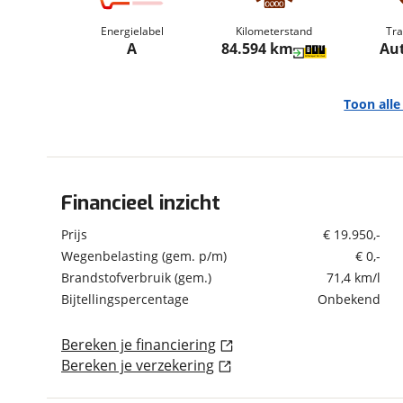
om de site continu te v
Energielabel
Kilometerstand
Tra
technologie die je gedr
A
84.594 km
Au
weten? Bekijk onze
disc
en beperkte analytis
voorkeurenpagina
.
Toon all
Financieel inzicht
Algemeen
Merk
Kia
Prijs
€ 19.950,-
Model
XCeed
Wegenbelasting (gem. p/m)
€ 0,-
Brandstofverbruik (gem.)
71,4 km/l
Uitvoering
1.6 GDi PHEV 140 pk
DynamicPlusLine |
Bijtellingspercentage
Onbekend
navigatie |
stoel/stuurverwarming |
Bereken je financiering
camera | keyless go |
Bereken je verzekering
incl. winterset
Kenteken
KHH11D