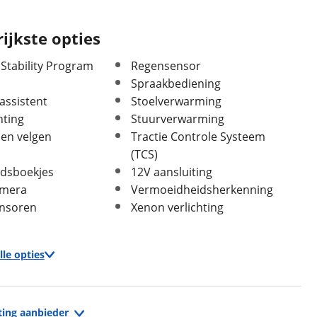
Acceleratie 0-100 km/u
11,0 seconden
Aandrijving
Voorwiel
ijkste opties
Plug-in hybride
Ja
 Stability Program
Regensensor
Spraakbediening
assistent
Stoelverwarming
hting
Stuurverwarming
len velgen
Tractie Controle Systeem
(TCS)
dsboekjes
12V aansluiting
amera
Vermoeidheidsherkenning
nsoren
Xenon verlichting
In- en exterieur
Staat algemeen
Goed
Aantal deuren
5
lle opties
Aantal zitplaatsen
5
Bekleding
Half leder / stof
Infotainment
Interieurkleur
Zwart
ting aanbieder