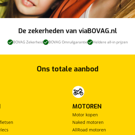
tis leenauto bij onderhoud of garantie.
 van € 595,- euro, inclusief bovenstaande levering
De zekerheden van viaBOVAG.nl
kheden, garantie periode is afhankelijk van leeftijd
BOVAG Zekerheid
BOVAG Omruilgarantie
Heldere all-in prijzen
kijk dan nu onze website en maak niet alleen kennis
Ons totale aanbod
inruilindicatie of het toe te betalen bedrag, wij komen
N
MOTOREN
Motor kopen
vend of vul u gegevens in bij onze financieringstabel
fietsen
Naked motoren
lecs
AllRoad motoren