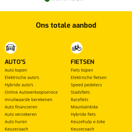
passagiersairbag
verstelbaar lederen stuur.
zij airbag(s) voor
Zoals u mag verwachten van deze DS DS 4
Ons totale aanbod
Crossback is hij uitgerust met een reeks aan
actieve veiligheidssystemen. U bent mede dankzij
dodehoekdetectie, hill hold functie en
bandenspanningcontrolesysteem steeds veilig
onderweg.
AUTO'S
FIETSEN
Overtuigd? Bel dan voor een afspraak!
Auto kopen
Fiets kopen
Elektrische auto's
Elektrische fietsen
Bedrijfsinformatie
Hybride auto's
Speed pedelecs
Mulder Van Mill is officieel dealer van de merken
Online Autoverkoopservice
Stadsfiets
Citroën, Fiat, Abarth, Jeep, Opel, Peugeot en
Inruilwaarde berekenen
Racefiets
Leapmotor.
Auto financieren
Mountainbike
Auto verzekeren
Hybride fiets
Onze kwaliteitsoccasions worden standaard
Auto huren
Keuzehulp e-bike
geleverd inclusief het Mulder Van Mill Occasion
Keuzecoach
Keuzecoach