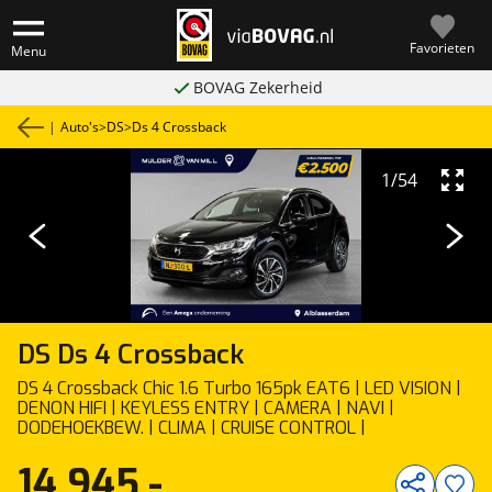
Favorieten
Menu
BOVAG Zekerheid
|
Auto's
>
DS
>
Ds 4 Crossback
1
/
54
DS
Ds 4 Crossback
DS 4 Crossback Chic 1.6 Turbo 165pk EAT6 | LED VISION |
DENON HIFI | KEYLESS ENTRY | CAMERA | NAVI |
DODEHOEKBEW. | CLIMA | CRUISE CONTROL |
14.945,-