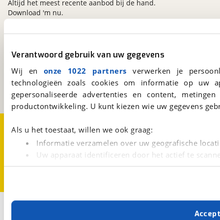
Altijd het meest recente aanbod bij de hand.
Download 'm nu.
viaBOVAG.nl
Verantwoord gebruik van uw gegevens
Kosterijland
15
Wij en
onze 1022 partners
verwerken je persoonl
3981 AJ
Bunnik
technologieën zoals cookies om informatie op uw a
Een initiatief van
BOVAG
gepersonaliseerde advertenties en content, metingen
productontwikkeling. U kunt kiezen wie uw gegevens gebr
Over viaBOVAG.nl
Disclaimer- en Privacyverklaring
Als u het toestaat, willen we ook graag:
Cookievoorkeuren
Vacatures
Informatie verzamelen over uw geografische locati
Uw apparaat identificeren door het actief te scann
Lees meer over hoe uw persoonlijke gegevens worden ve
U kunt uw toestemming op elk moment wijzigen of intrekk
Met cookies en vergelijkbare technieken zorgen we voor 
Accep
cookies zorgen ervoor dat de website goed werkt. Ook g