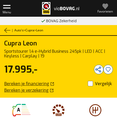
Favorieten
Menu
BOVAG Zekerheid
|
Auto's
>
Cupra
>
Leon
Cupra
Leon
1
/
29
Sportstourer 1.4 e-Hybrid Business 245pk | LED | ACC |
Keyless | Carplay | 19
17.995,-
Bereken je financiering
Vergelijk
Bereken je verzekering
A