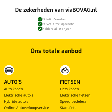
hill hold functie
De zekerheden van viaBOVAG.nl
hoofd airbag(s) achter
hoofd airbag(s) voor
BOVAG Zekerheid
knie airbag(s)
BOVAG Omruilgarantie
oplaadmogelijkheid
Heldere all-in prijzen
parkeersensor achter
passagiersairbag
rijstrooksensor met correctie
Ons totale aanbod
start/stop systeem
stuurbekrachtiging snelheidsafhankelijk
verkeersbord detectie
vermoeidheids herkenning
vervolgbotsing preventie
AUTO'S
FIETSEN
zij airbag(s) achter
zij airbag(s) voor
Auto kopen
Fiets kopen
Elektrische auto's
Elektrische fietsen
Hybride auto's
Speed pedelecs
Online Autoverkoopservice
Stadsfiets