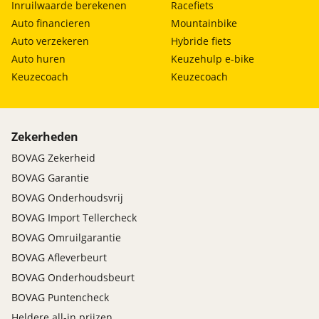
Inruilwaarde berekenen
Racefiets
Auto financieren
Mountainbike
Auto verzekeren
Hybride fiets
Auto huren
Keuzehulp e-bike
Keuzecoach
Keuzecoach
Zekerheden
BOVAG Zekerheid
BOVAG Garantie
BOVAG Onderhoudsvrij
BOVAG Import Tellercheck
BOVAG Omruilgarantie
BOVAG Afleverbeurt
BOVAG Onderhoudsbeurt
BOVAG Puntencheck
Heldere all-in prijzen