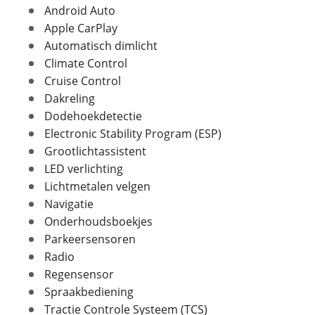
Android Auto
Aantal deuren
5
Apple CarPlay
Aantal zitplaatsen
5
Automatisch dimlicht
Foto's
Bekleding
Half leder / stof
Climate Control
Laksoort
Metallic
Cruise Control
Klik hier om foto's te uploaden
(optioneel)
Dakreling
Kleur
Grijs
JPG, PNG (max 10 foto's)
Dodehoekdetectie
Fabriekskleur
Grijs metallic
Electronic Stability Program (ESP)
Jouw contactgegevens
Grootlichtassistent
Naam
LED verlichting
Verbruik en milieu
Lichtmetalen velgen
Navigatie
Brandstof
Benzine
Onderhoudsboekjes
E-mailadres
Nevenbrandstof
Elektriciteit
Parkeersensoren
Inhoud brandstoftank
40 l
Radio
Energielabel
A
Regensensor
Telefoonnummer (optioneel)
CO2 uitstoot
35,0 gram per kilometer
Spraakbediening
Opgegeven actieradius
59 km
Tractie Controle Systeem (TCS)