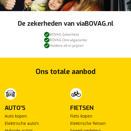
De zekerheden van viaBOVAG.nl
BOVAG Zekerheid
BOVAG Omruilgarantie
Heldere all-in prijzen
Ons totale aanbod
AUTO'S
FIETSEN
Auto kopen
Fiets kopen
Elektrische auto's
Elektrische fietsen
Hybride auto's
Speed pedelecs