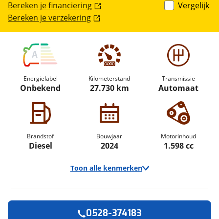
Bereken je financiering
Vergelijk
Bereken je verzekering
A
Energielabel
Kilometerstand
Transmissie
Onbekend
27.730 km
Automaat
Brandstof
Bouwjaar
Motorinhoud
Diesel
2024
1.598 cc
Toon alle kenmerken
0528-374183
Vraag een
Stel een
Ontvang gratis jouw
vraag
proefrit
!
aan!