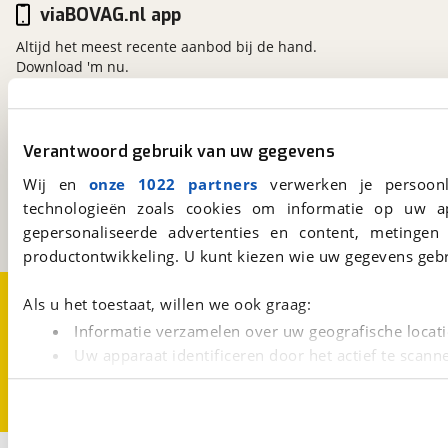
viaBOVAG.nl app
Altijd het meest recente aanbod bij de hand.
Download 'm nu.
viaBOVAG.nl
Verantwoord gebruik van uw gegevens
Kosterijland
15
Wij en
onze 1022 partners
verwerken je persoonl
3981 AJ
Bunnik
technologieën zoals cookies om informatie op uw a
Een initiatief van
BOVAG
gepersonaliseerde advertenties en content, metingen
productontwikkeling. U kunt kiezen wie uw gegevens gebr
Over viaBOVAG.nl
Disclaimer- en Privacyverklaring
Als u het toestaat, willen we ook graag:
Cookievoorkeuren
Vacatures
Informatie verzamelen over uw geografische locati
Uw apparaat identificeren door het actief te scann
Lees meer over hoe uw persoonlijke gegevens worden ve
U kunt uw toestemming op elk moment wijzigen of intrekk