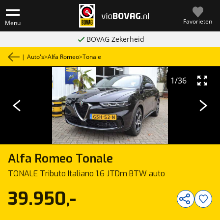
Favorieten
Menu
BOVAG Zekerheid
|
Auto's
>
Alfa Romeo
>
Tonale
1
/
36
Alfa Romeo
Tonale
TONALE Tributo Italiano 1.6 JTDm BTW auto
39.950,-