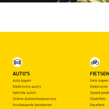
Anti Blokkeer Systeem
Autonomous Emergency Braking
bandenspanningscontrolesysteem
bestuurdersairbag
bots waarschuwing systeem
cruise control adaptief
dodehoek detectie
Elektronisch Stabiliteits Programma
grootlichtassistent
hoofd airbag(s) achter
hoofd airbag(s) voor
passagiersairbag
rijstrooksensor
AUTO'S
FIETSE
rijstrooksensor met correctie
Auto kopen
Fiets kopen
rondomzicht camera
Elektrische auto's
Elektrische 
verkeersbord detectie
Hybride auto's
Speed pede
vermoeidheids herkenning
Online Autoverkoopservice
Stadsfiets
zij airbag(s) voor
Inruilwaarde berekenen
Racefiets