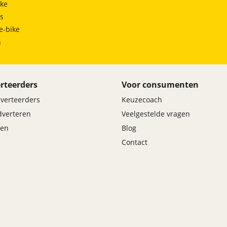
ke
ts
e-bike
h
rteerders
Voor consumenten
dverteerders
Keuzecoach
adverteren
Veelgestelde vragen
en
Blog
Contact