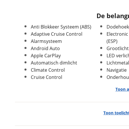
Leeftijd
1 jaar en 6 maanden
APK vervaldatum
27-02-2029
De belangr
Carrosserievorm
SUV / Terreinwagen
Anti Blokkeer Systeem (ABS)
Dodehoekd
Soort voertuig
Personenwagen
Adaptive Cruise Control
Electronic
Nieuw of occasion
Occasion
Alarmsysteem
(ESP)
Android Auto
Grootlicht
Apple CarPlay
LED verlic
Automatisch dimlicht
Lichtmeta
Climate Control
Navigatie
Afmetingen en gewicht
Cruise Control
Onderhou
Massa ledig voertuig
1.500 kg
Max trekgewicht geremd
1.500 kg
Toon a
Max trekgewicht
700 kg
ongeremd
Entertainment & Media
Toon toelich
Apple Carplay/Android Auto
audio installatie