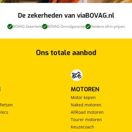
De zekerheden van viaBOVAG.nl
BOVAG Zekerheid
BOVAG Omruilgarantie
Heldere all-in prijzen
Ons totale aanbod
N
MOTOREN
Motor kopen
fietsen
Naked motoren
lecs
AllRoad motoren
Tourer motoren
Keuzecoach