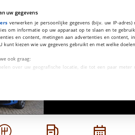
r
Kampeer
van uw gegevens
viaBOVAG.nl verwerkt je persoonsgegevens om je aanvraag zo goed mogelijk bij de aanbieder te brengen. Lees hi
ers
verwerken je persoonlijke gegevens (bijv. uw IP-adres)
ies om informatie op uw apparaat op te slaan en te gebruik
enties en content, metingen aan advertenties en content, in
U kunt kiezen wie uw gegevens gebruikt en met welke doelen
n we ook graag:
elen over uw geografische locatie, die tot een paar meter
1
/
34
entificeren door het actief te scannen op specifieke
 persoonlijke gegevens worden verwerkt en stel uw voo
unt uw toestemming op elk moment wijzigen of in
kbare technieken zorgen we voor een betere en meer persoon
en ervoor dat de website goed werkt. Ook gebruiken we anal