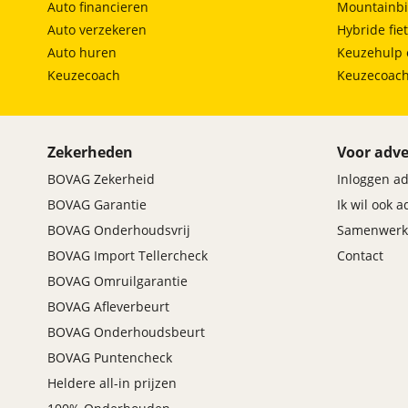
Auto financieren
Mountainbi
Auto verzekeren
Hybride fie
Auto huren
Keuzehulp 
Keuzecoach
Keuzecoac
Zekerheden
Voor adve
BOVAG Zekerheid
Inloggen a
BOVAG Garantie
Ik wil ook 
BOVAG Onderhoudsvrij
Samenwerk
BOVAG Import Tellercheck
Contact
BOVAG Omruilgarantie
BOVAG Afleverbeurt
BOVAG Onderhoudsbeurt
BOVAG Puntencheck
Heldere all-in prijzen