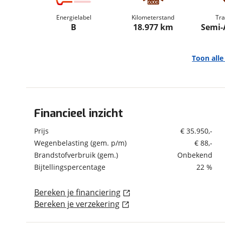
om de site continu te v
Energielabel
Kilometerstand
Tra
technologie die je gedr
B
18.977 km
Semi
weten? Bekijk onze
disc
en beperkte analytis
voorkeurenpagina
.
Toon all
Financieel inzicht
Algemeen
Merk
Alfa Romeo
Prijs
€ 35.950,-
Model
Tonale
Wegenbelasting (gem. p/m)
€ 88,-
Brandstofverbruik (gem.)
Onbekend
Uitvoering
1.5T Hybrid Sprint BTW
Auto
Bijtellingspercentage
22 %
Kenteken
JTZ61J
Bereken je financiering
Kilometerstand
18.977 km
Bereken je verzekering
Bouwjaar
2-2025
Modeljaar
2022