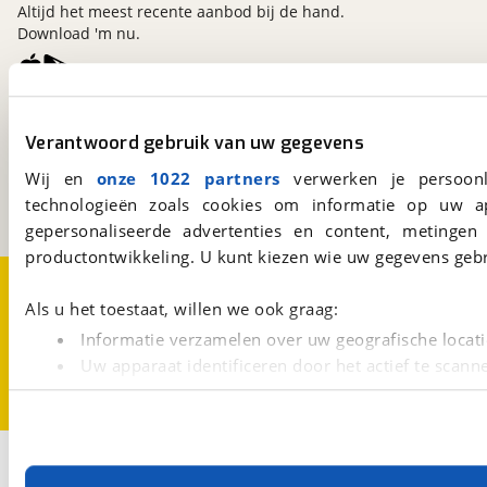
Altijd het meest recente aanbod bij de hand.
Download 'm nu.
viaBOVAG.nl
Verantwoord gebruik van uw gegevens
Kosterijland
15
3981 AJ
Bunnik
Wij en
onze 1022 partners
verwerken je persoonl
Een initiatief van
technologieën zoals cookies om informatie op uw a
BOVAG
gepersonaliseerde advertenties en content, metingen
productontwikkeling. U kunt kiezen wie uw gegevens gebr
Over viaBOVAG.nl
Disclaimer- en Privacyverklaring
Cookievoorkeuren
Vacatures
Als u het toestaat, willen we ook graag:
Informatie verzamelen over uw geografische locati
Uw apparaat identificeren door het actief te scann
Lees meer over hoe uw persoonlijke gegevens worden ve
U kunt uw toestemming op elk moment wijzigen of intrekk
Met cookies en vergelijkbare technieken zorgen we voor 