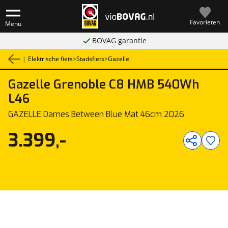
Favorieten
Menu
BOVAG garantie
|
Elektrische fiets
>
Stadsfiets
>
Gazelle
Gazelle
Grenoble C8 HMB 540Wh
1
/
1
L46
GAZELLE Dames Between Blue Mat 46cm 2026
3.399,-