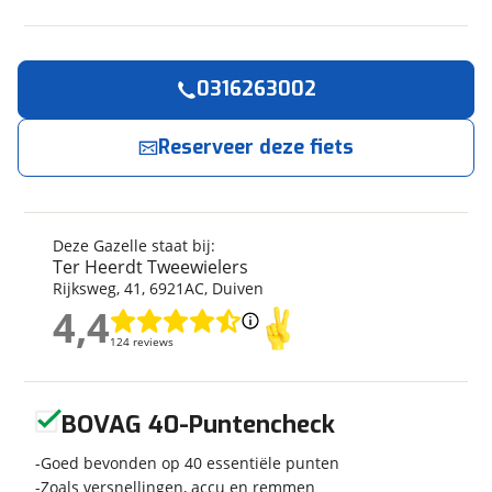
0316263002
Reserveer
nu!
Algemeen
Merk
Gazelle
Reserveer deze fiets
Ter Heerdt Tweewielers
neemt snel contact met
je op.
Model
Grenoble C8 HMB 540Wh
L46
Modeljaar
2026
Jouw contactgegevens
Deze Gazelle staat bij:
Soort fiets
Stadsfiets
Ter Heerdt Tweewielers
Naam
Frametype
Dames
Rijksweg
,
41
,
6921AC
,
Duiven
Framehoogte
46 cm
4,4
4,4
Wielmaat
28 inch
124 reviews
124 reviews
E-mailadres
Nieuw of occasion
Nieuw
Geen reviews gevonden
BOVAG 40-Puntencheck
Telefoonnummer (optioneel)
Goed bevonden op 40 essentiële punten
Techniek
Zoals versnellingen, accu en remmen