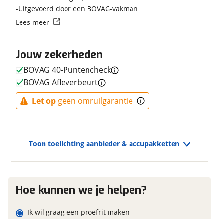
Uitgevoerd door een BOVAG-vakman
Transmissie
Naaf
Lees meer
Aantal versnellingen
8
Vraag mijn reservering aan
Framemateriaal
Aluminium
Kleur
Blauw
Jouw zekerheden
viaBOVAG.nl verwerkt je persoonsgegevens om je aanvraag zo
Fabriekskleur
Between Blue Mat
goed mogelijk bij de aanbieder te brengen. Lees hier meer
BOVAG 40-Puntencheck
over in onze
privacyverklaring
.
Type remsysteem voor
Schijfrem
BOVAG Afleverbeurt
Merk remsysteem voor
TEKTRO
Let op
geen omruilgarantie
Model remsysteem voor
HD-T280
Type primair remsysteem
Schijfrem
achter
Merk primair remsysteem
TEKTRO
Toon toelichting aanbieder & accupakketten
achter
Model primair remsysteem
HD-T280
achter
Hoe kunnen we je helpen?
Ik wil graag een proefrit maken
E-bike