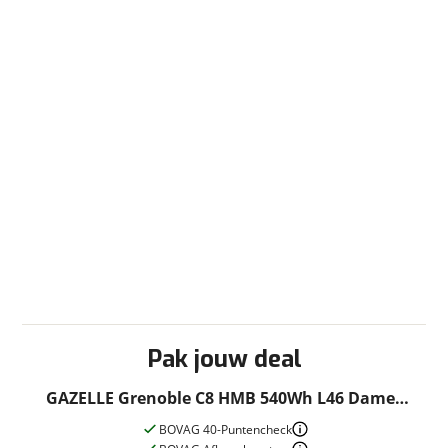
Fabrieksgarantie
Ja
Pak jouw deal
GAZELLE Grenoble C8 HMB 540Wh L46 Dames
Between Blue Mat 46cm 2026
BOVAG 40-Puntencheck