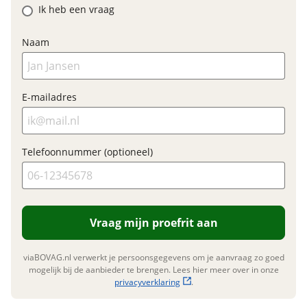
Ik heb een vraag
Elektrisch?
Ja, E-bike
Accupositie
Frame
Naam
Motormerk
Bosch
E-mailadres
Nieuwe accu
Financieel
Inbegrepen
Prijs
€ 3.399,-
Telefoonnummer (optioneel)
Meerprijs
:
BTW/marge
BTW
€ 0,-
Bijtellingspercentage
7 %
Nieuwprijs
€ 3.399,-
Wat is een nieuwe accu?
Vraag mijn proefrit aan
viaBOVAG.nl verwerkt je persoonsgegevens om je aanvraag zo goed
Garanties
mogelijk bij de aanbieder te brengen. Lees hier meer over in onze
privacyverklaring
.
BOVAG Garantie
Fabrieksgarantie van
toepassing