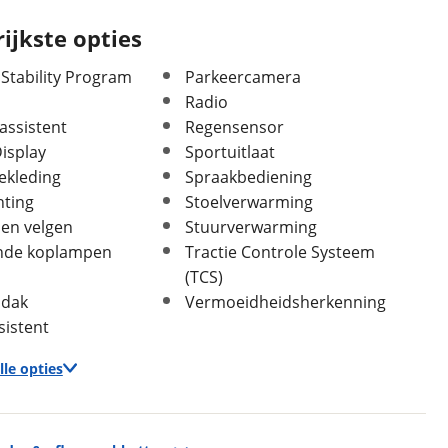
Plug-in hybride
Ja
ijkste opties
 Stability Program
Parkeercamera
Radio
assistent
Regensensor
isplay
Sportuitlaat
ekleding
Spraakbediening
hting
Stoelverwarming
In- en exterieur
len velgen
Stuurverwarming
nde koplampen
Tractie Controle Systeem
Aantal deuren
5
(TCS)
Aantal zitplaatsen
5
dak
Vermoeidheidsherkenning
Bekleding
Leder
sistent
Laksoort
Metallic
Kleur
Zwart
lle opties
Fabriekskleur
Zwart