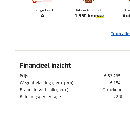
om de site continu te v
Energielabel
Kilometerstand
Tra
technologie die je gedr
A
1.550 km
Au
weten? Bekijk onze
disc
en beperkte analytis
voorkeurenpagina
.
Toon all
Financieel inzicht
Algemeen
Merk
Omoda
Prijs
€ 52.295,-
Model
9 SHS
Wegenbelasting (gem. p/m)
€ 154,-
Brandstofverbruik (gem.)
Onbekend
Uitvoering
SHS-P Premium
Bijtellingspercentage
22 %
Kenteken
KHK83N
Kilometerstand
1.550 km
Bouwjaar
5-2026
Modeljaar
2025
Leeftijd
3 maanden