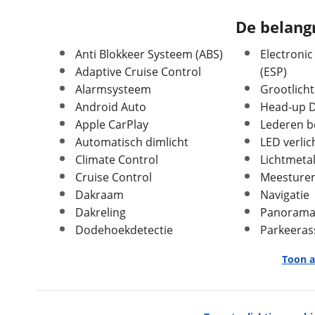
APK vervaldatum
08-05-2030
De belangr
Carrosserievorm
SUV / Terreinwagen
Anti Blokkeer Systeem (ABS)
Electronic
Soort voertuig
Personenwagen
Adaptive Cruise Control
(ESP)
Nieuw of occasion
Occasion
Alarmsysteem
Grootlicht
Android Auto
Head-up D
Apple CarPlay
Lederen b
Automatisch dimlicht
LED verlic
Afmetingen en gewicht
Climate Control
Lichtmeta
Cruise Control
Meesture
Breedte
1,92 m
Dakraam
Navigatie
Lengte
4,78 m
Dakreling
Panorama
Massa ledig voertuig
2.170 kg
Dodehoekdetectie
Parkeeras
Maximaal toelaatbaar
2.717 kg
gewicht
Toon a
Max trekgewicht geremd
1.500 kg
Max trekgewicht
750 kg
Overig
ongeremd