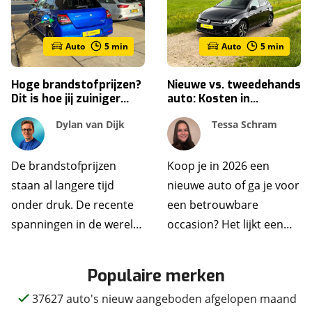
Auto
5
min
Auto
5
min
Hoge brandstofprijzen?
Nieuwe vs. tweedehands
Dit is hoe jij zuiniger
auto: Kosten in
kunt rijden
Nederland 2026 - een
Dylan van Dijk
Tessa Schram
compleet overzicht
De brandstofprijzen
Koop je in 2026 een
staan al langere tijd
nieuwe auto of ga je voor
onder druk. De recente
een betrouwbare
spanningen in de wereld
occasion? Het lijkt een
zorgen niet voor een
makkelijke keuze, maar
verlichting, integendeel:
achter de aanschafprijs
Populaire merken
automobilisten merken
schuilt een wereld aan
37627 auto's nieuw aangeboden afgelopen maand
het steeds meer in hun
kosten. Denk aan