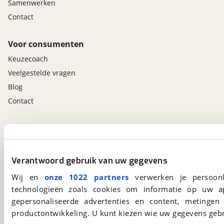
Samenwerken
Contact
Voor consumenten
Keuzecoach
Veelgestelde vragen
Blog
Contact
viaBOVAG.nl app
Altijd het meest recente aanbod bij de hand.
Download 'm nu.
Verantwoord gebruik van uw gegevens
Wij en
onze 1022 partners
verwerken je persoonl
technologieën zoals cookies om informatie op uw a
viaBOVAG.nl
gepersonaliseerde advertenties en content, metingen
Kosterijland
15
productontwikkeling. U kunt kiezen wie uw gegevens gebr
3981 AJ
Bunnik