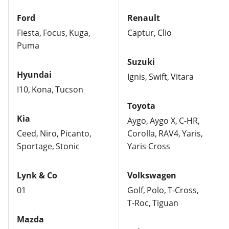
Ford
Renault
Fiesta
Focus
Kuga
Captur
Clio
Puma
Suzuki
Hyundai
Ignis
Swift
Vitara
I10
Kona
Tucson
Toyota
Kia
Aygo
Aygo X
C-HR
Ceed
Niro
Picanto
Corolla
RAV4
Yaris
Sportage
Stonic
Yaris Cross
Lynk & Co
Volkswagen
01
Golf
Polo
T-Cross
T-Roc
Tiguan
Mazda