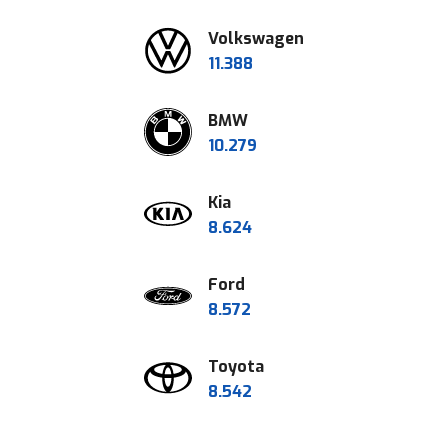
portemonnee. Waar een
afschrijving, belasting,
Volkswagen
ritje naar werk, familie of
brandstof, verzekering
11.388
de supermarkt vroeger
en onderhoud. Wie slim
nauwelijks opviel in het
wil kiezen kijkt naar de
BMW
maandbudget, voelt elke
totale kosten over
10.279
tankbeurt tegenwoordig
meerdere jaren. In dit
een stuk zwaarder.
overzicht lopen we de
Kia
Ondanks de
belangrijkste kosten stap
8.624
accijnsverlaging die de
voor stap langs, zodat je
Nederlandse overheid
makkelijker kiest wat
Ford
ingevoerd heeft blijft
financieel het beste past
8.572
brandstof een flinke
bij jouw situatie.
kostenpost voor veel
Toyota
huishoudens.
8.542